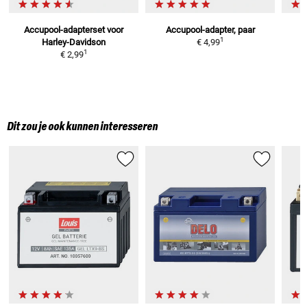
Accupool-adapterset
voor
Accupool-adapter, paar
1
Harley-Davidson
€ 4,99
1
€ 2,99
Dit zou je ook kunnen interesseren