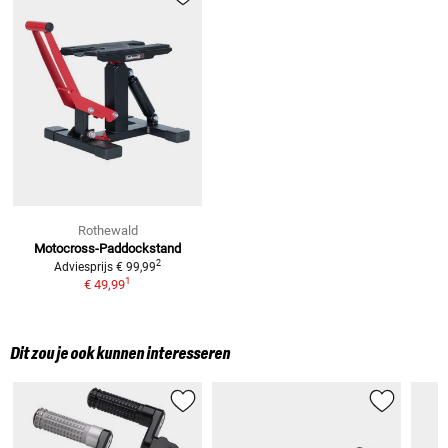
Rothewald
Motocross-Paddockstand
2
Adviesprijs
€ 99,99
1
€ 49,99
Dit zou je ook kunnen interesseren