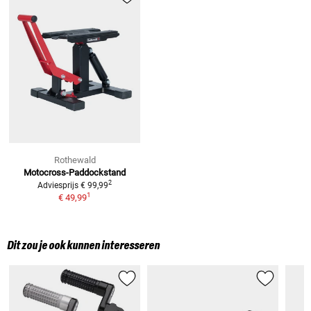
Rothewald
Motocross-Paddockstand
2
Adviesprijs
€ 99,99
1
€ 49,99
Dit zou je ook kunnen interesseren