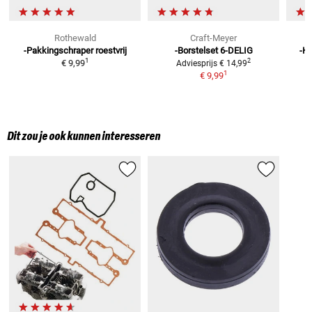
Rothewald
Craft-Meyer
-Pakkingschraper
roestvrij
-Borstelset
6-DELIG
-Kl
1
2
€ 9,99
Adviesprijs
€ 14,99
1
€ 9,99
Dit zou je ook kunnen interesseren