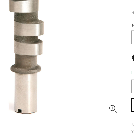
V
L
1
V