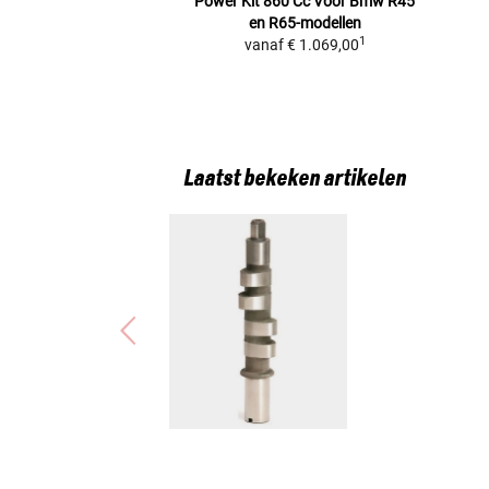
Power Kit 860 Cc Voor Bmw R45
en R65-modellen
1
vanaf
€ 1.069,00
Laatst bekeken artikelen