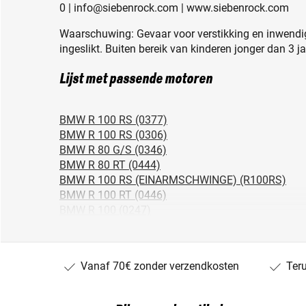
0 | info@siebenrock.com | www.siebenrock.com
Waarschuwing: Gevaar voor verstikking en inwendig
ingeslikt. Buiten bereik van kinderen jonger dan 3 j
Lijst met passende motoren
BMW R 100 RS (0377)
BMW R 100 RS (0306)
BMW R 80 G/S (0346)
BMW R 80 RT (0444)
BMW R 100 RS (EINARMSCHWINGE) (R100RS)
BMW R 100 RT (0446)
BMW R 100 (0247)
BMW R 100 S (0376)
BMW R 100 R (247E/0486)
BMW R 80 RT (EINARMSCHWINGE) (0457)
Vanaf 70€ zonder verzendkosten
Ter
BMW R 80/7 N (0327)
BMW R 100 GS PARIS DAKAR (0474/0484)
BMW R 80 G/S PARIS DAKAR (0346PD)