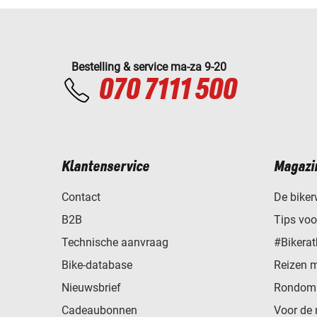
Bestelling & service ma-za 9-20
070 7111 500
Klantenservice
Magazi
Contact
De biker
B2B
Tips vo
Technische aanvraag
#Bikerat
Bike-database
Reizen 
Nieuwsbrief
Rondom 
Cadeaubonnen
Voor de 