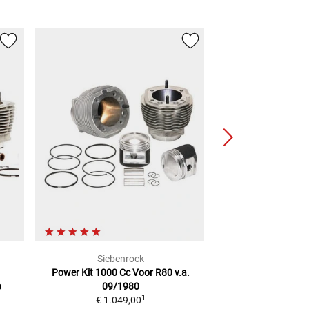
Siebenrock
Sieben
Power Kit 1000 Cc
Voor R80 v.a.
Power Kit 1000 C
p
09/1980
09/1
1
€ 1.049,00
€ 1.06