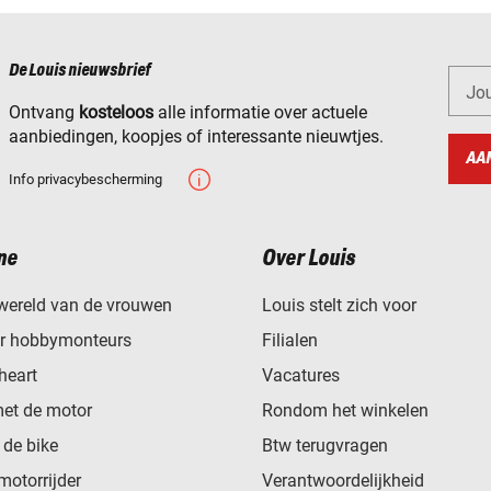
De Louis nieuwsbrief
Jo
Ontvang
kosteloos
alle informatie over actuele
aanbiedingen, koopjes of interessante nieuwtjes.
AA
Info privacybescherming
ne
Over Louis
wereld van de vrouwen
Louis stelt zich voor
or hobbymonteurs
Filialen
heart
Vacatures
met de motor
Rondom het winkelen
de bike
Btw terugvragen
motorrijder
Verantwoordelijkheid