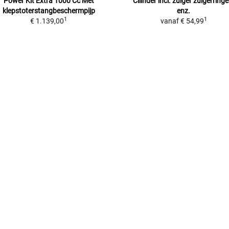
Power Kit Extra 1000 Cc
Met
Cilinder incl. zuiger
zuigerringe
klepstoterstangbeschermpijp
enz.
1
1
€ 1.139,00
vanaf
€ 54,99