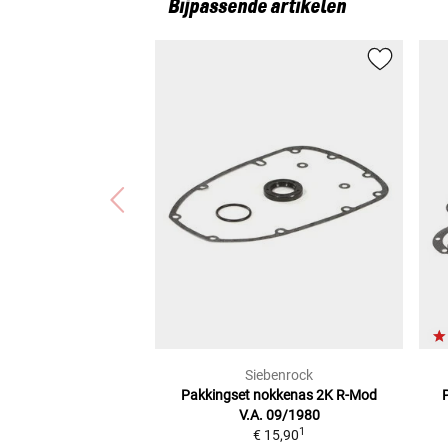
Bijpassende artikelen
BMW R 100 T (0385)
BMW R 100 GS (0473)
BMW R 100 RT (EINARMSCHWINGE) (R100RT)
BMW R 80 ST (0347)
Siebenrock
Pakkingset nokkenas
2K R-Mod
V.A. 09/1980
1
€ 15,90