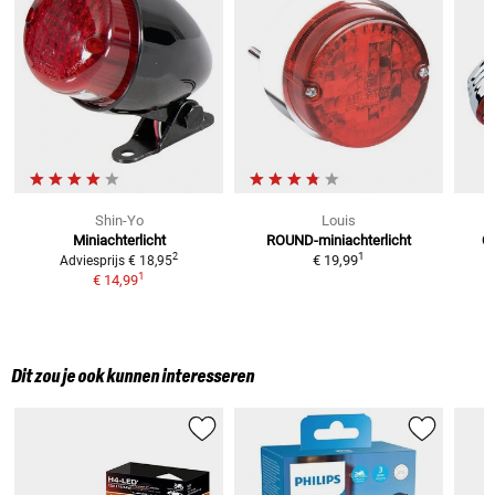
Shin-Yo
Louis
Miniachterlicht
ROUND-miniachterlicht
Ca
1
2
€ 19,99
Adviesprijs
€ 18,95
1
€ 14,99
Dit zou je ook kunnen interesseren