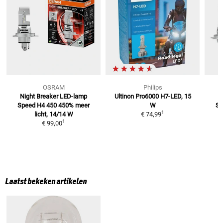
OSRAM
Philips
Night Breaker LED-lamp
Ultinon Pro6000 H7-LED, 15
N
Speed H4 450
450% meer
W
Sp
1
licht, 14/14 W
€ 74,99
1
€ 99,00
Laatst bekeken artikelen