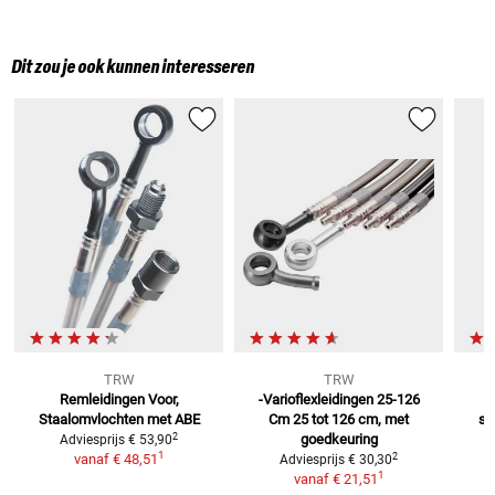
Dit zou je ook kunnen interesseren
TRW
TRW
Remleidingen
Voor,
-Varioflexleidingen 25-126
Staalomvlochten met ABE
Cm
25 tot 126 cm, met
st
2
goedkeuring
Adviesprijs
€ 53,90
1
2
vanaf
€ 48,51
Adviesprijs
€ 30,30
1
vanaf
€ 21,51