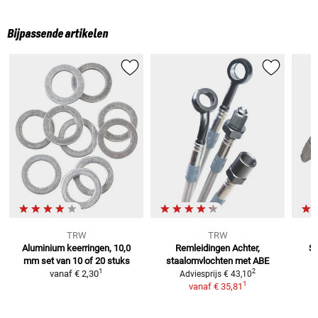
Bijpassende artikelen
TRW
TRW
Aluminium keerringen, 10,0
Remleidingen
Achter,
Sc
mm
set van 10 of 20 stuks
staalomvlochten met ABE
1
2
vanaf
€ 2,30
Adviesprijs
€ 43,10
1
vanaf
€ 35,81