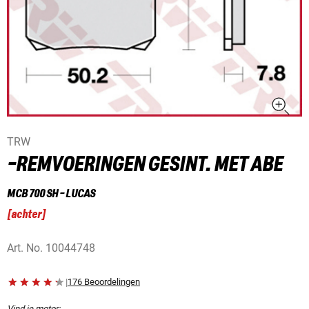
TRW
-REMVOERINGEN GESINT. MET ABE
MCB 700 SH - LUCAS
[
achter
]
Art. No.
10044748
|
176 Beoordelingen
Vind je motor: