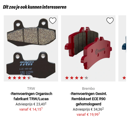
Dit zou je ook kunnen interesseren
TRW
Brembo
-Remvoeringen Organisch
-Remvoeringen Gesint.
R
fabrikant TRW/Lucas
Remblokset ECE R90
2
gehomologeerd
Adviesprijs
€ 23,40
1
2
vanaf
€ 14,15
Adviesprijs
€ 34,36
1
vanaf
€ 19,99