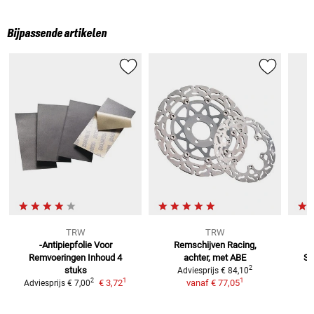
Bijpassende artikelen
TRW
TRW
-Antipiepfolie Voor
Remschijven Racing,
Remvoeringen
Inhoud 4
achter, met ABE
St
2
stuks
Adviesprijs
€ 84,10
1
1
2
€ 3,72
vanaf
€ 77,05
Adviesprijs
€ 7,00