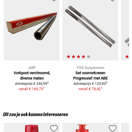
JMP
YSS Suspension
Vorkpoot
verchroomd,
Set voorvorkveren
diverse maten
Progressief met ABE
2
2
Adviesprijs
€ 246,99
Adviesprijs
€ 120,90
1
1
vanaf
€ 169,73
vanaf
€ 78,42
Dit zou je ook kunnen interesseren