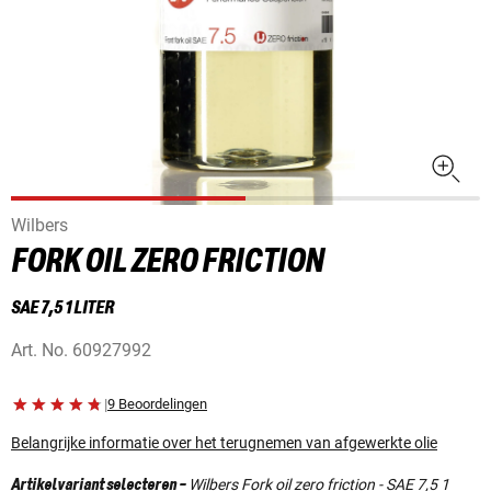
Wilbers
FORK OIL ZERO FRICTION
SAE 7,5 1 LITER
Art. No.
60927992
|
9 Beoordelingen
Belangrijke informatie over het terugnemen van afgewerkte olie
Wilbers Fork oil zero friction - SAE 7,5 1
Artikelvariant selecteren
-