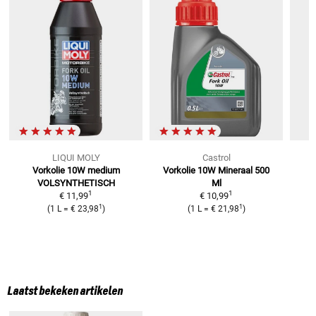
LIQUI MOLY
Castrol
Vorkolie 10W medium
Vorkolie 10W Mineraal 500
VOLSYNTHETISCH
Ml
1
1
€ 11,99
€ 10,99
1
1
(
1 L
=
€ 23,98
)
(
1 L
=
€ 21,98
)
Laatst bekeken artikelen