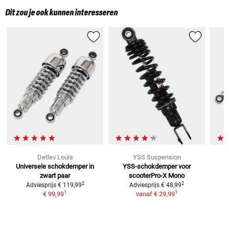
Dit zou je ook kunnen interesseren
Detlev Louis
YSS Suspension
Universele schokdemper in
YSS-schokdemper voor
-
zwart
paar
scooterPro-X Mono
2
2
Adviesprijs
€ 119,99
Adviesprijs
€ 48,99
1
1
€ 99,99
vanaf
€ 29,99