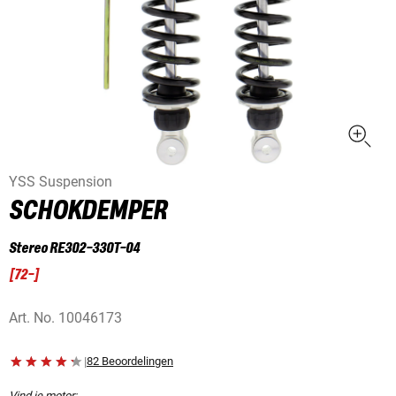
YSS Suspension
SCHOKDEMPER
Stereo RE302-330T-04
[
72-
]
Art. No.
10046173
|
82 Beoordelingen
Vind je motor: