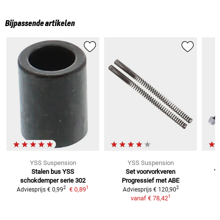
Bijpassende artikelen
YSS Suspension
YSS Suspension
Stalen bus YSS
Set voorvorkveren
Y
schokdemper serie 302
Progressief met ABE
1
2
2
€ 0,89
Adviesprijs
€ 0,99
Adviesprijs
€ 120,90
1
vanaf
€ 78,42