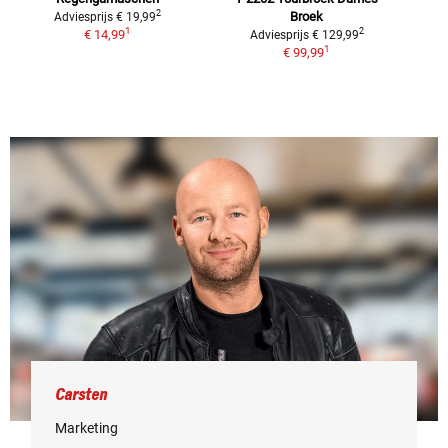
2
Broek
Adviesprijs
€ 19,99
1
2
€ 14,99
Adviesprijs
€ 129,99
1
€ 99,99
Carsten
Marketing