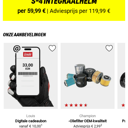
S-4 INTEGRAALHELM
per 59,99 €
| Adviesprijs per 119,99 €
ONZE AANBEVELINGEN
Louis
Champion
Digitale cadeaubon
-Oliefilter
OEM-kwaliteit
Pat
1
2
vanaf
€ 10,00
Adviesprijs
€ 2,99