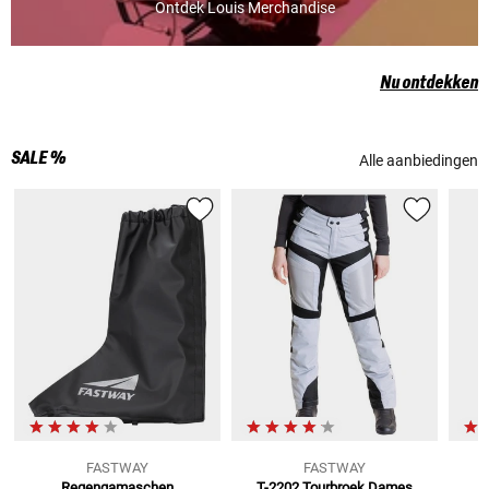
Ontdek Louis Merchandise
Nu ontdekken
SALE %
Alle aanbiedingen
FASTWAY
FASTWAY
Regengamaschen
T-2202 Tourbroek Dames