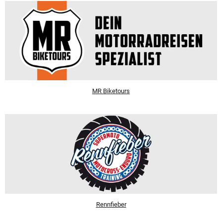
MR Biketours
Rennfieber