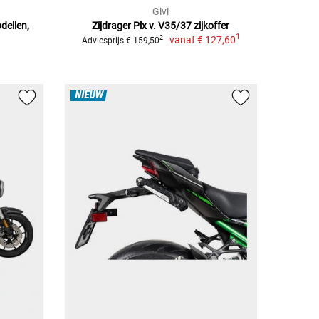
Givi
dellen,
Zijdrager Plx v. V35/37 zijkoffer
1
vanaf
€ 127,60
2
Adviesprijs € 159,50
NIEUW