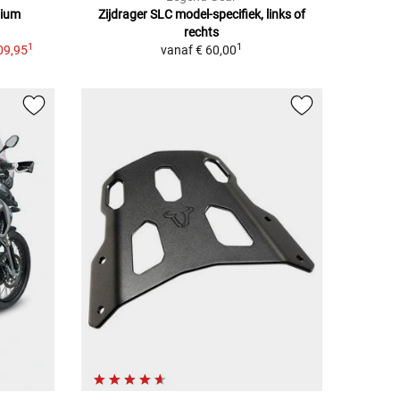
nium
Zijdrager SLC model-specifiek, links of
rechts
1
1
09,95
vanaf
€ 60,00