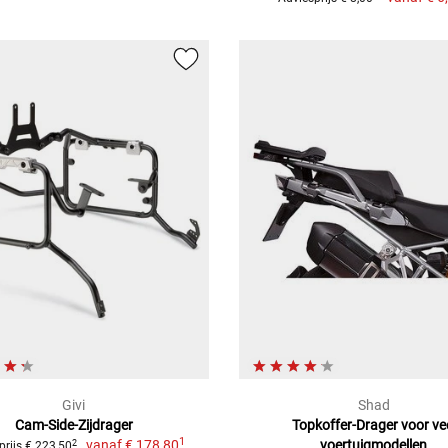
Givi
Shad
Cam-Side-Zijdrager
Topkoffer-Drager voor ve
1
vanaf
€ 178,80
voertuigmodellen
2
prijs € 223,50