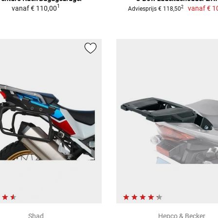
1
vanaf
€ 110,00
vanaf
€ 1
2
Adviesprijs € 118,50
Shad
Hepco & Becker