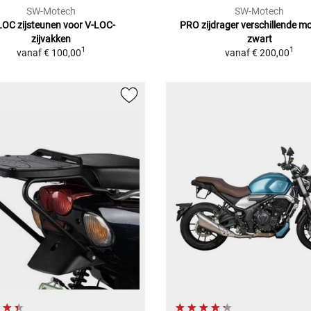
SW-Motech
SW-Motech
LOC zijsteunen voor V-LOC-
PRO zijdrager verschillende mo
zijvakken
zwart
1
1
vanaf
€ 100,00
vanaf
€ 200,00