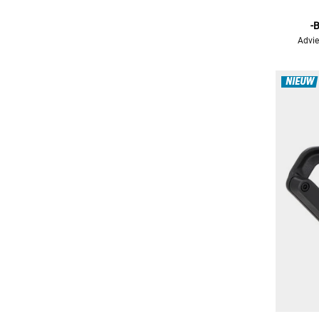
-
Advie
NIEUW