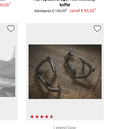
1
00,00
koffer
1
vanaf
€ 85,20
2
Adviesprijs € 106,50
Legend Gear