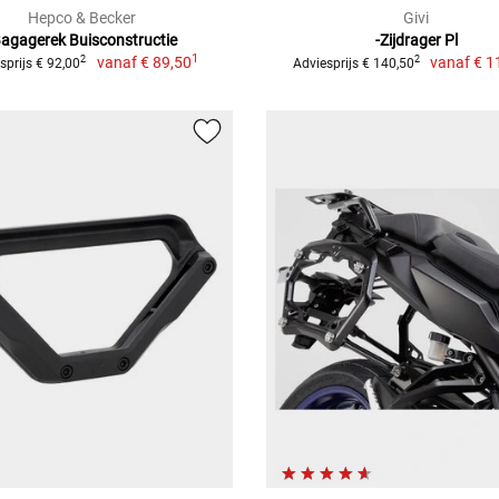
Hepco & Becker
Givi
Bagagerek Buisconstructie
-Zijdrager Pl
1
vanaf
€ 89,50
vanaf
€ 1
2
2
sprijs € 92,00
Adviesprijs € 140,50