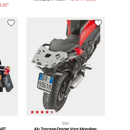
1
2,20
Givi
ART
Alu Topcase-Drager Voor Monokey-