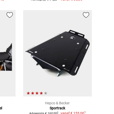
Hepco & Becker
el
Sportrack
1
vanaf
€ 155,00
2
Adviesprijs € 160,00