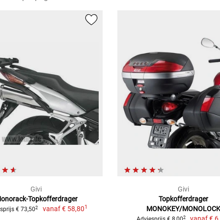
Givi
Givi
onorack-Topkofferdrager
Topkofferdrager
1
vanaf
€ 58,80
MONOKEY/MONOLOC
2
sprijs € 73,50
vanaf
€ 6
2
Adviesprijs € 8,00