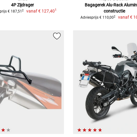
4P Zijdrager
Bagagerek Alu-Rack Alumi
1
vanaf
€ 127,40
constructie
2
prijs € 187,51
vanaf
€ 1
2
Adviesprijs € 110,00