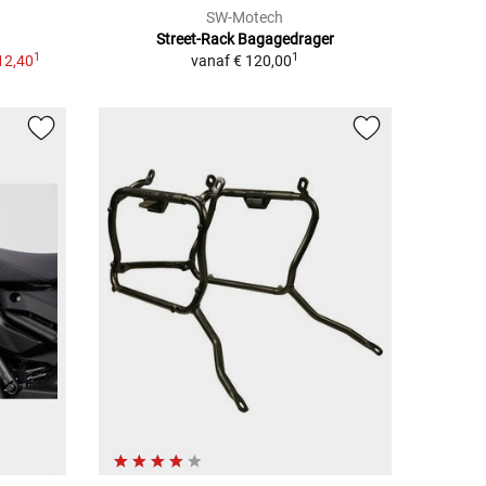
SW-Motech
Street-Rack Bagagedrager
1
1
12,40
vanaf
€ 120,00