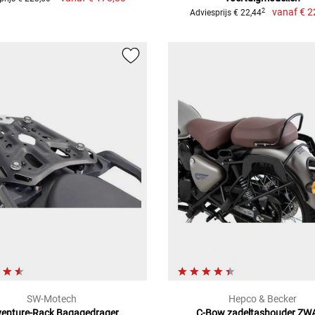
vanaf
€ 2
2
Adviesprijs € 22,44
SW-Motech
Hepco & Becker
enture-Rack Bagagedrager
C-Bow zadeltashouder ZW