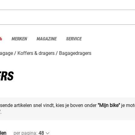
%
MERKEN
MAGAZINE
SERVICE
bagage
Koffers & dragers
Bagagedragers
ERS
sende artikelen snel vindt, kies je boven onder
"Mijn bike"
je mot
"
.
elen
per pagina
: