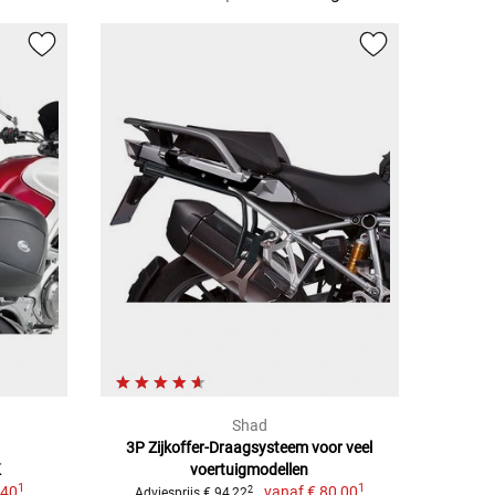
Shad
3P Zijkoffer-Draagsysteem voor veel
K
voertuigmodellen
1
1
,40
vanaf
€ 80,00
2
Adviesprijs € 94,22