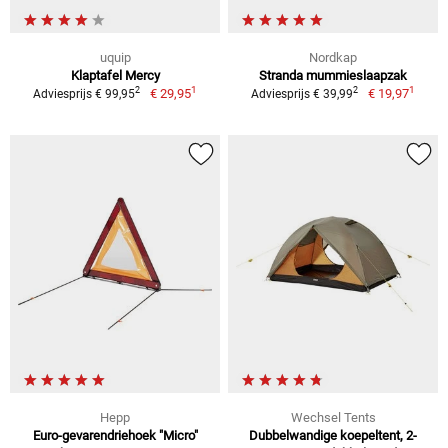
uquip
Nordkap
Klaptafel Mercy
Stranda mummieslaapzak
1
1
2
2
€ 29,95
€ 19,97
Adviesprijs € 99,95
Adviesprijs € 39,99
Hepp
Wechsel Tents
Euro-gevarendriehoek "Micro"
Dubbelwandige koepeltent, 2-