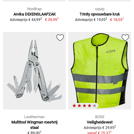
Nordkap
uquip
Arvika DEKENSLAAPZAK
Trinity opvouwbare kruk
1
1
2
2
€ 39,99
€ 18,03
Adviesprijs € 44,99
Adviesprijs € 19,95
Leatherman
BÜSE
Multitool Wingman roestvrij
Veiligheidsvest
2
staal
Adviesprijs € 29,95
1
1
€ 89,00
vanaf
€ 25,37