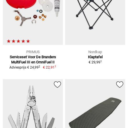
PRIMUS
Nordkap
Serviceset Voor De Branders
Klaptafel
1
MultiFuel III en OmniFuel II
€ 29,99
1
2
€ 22,91
Adviesprijs € 24,99