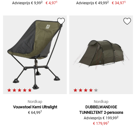
1
1
2
2
€ 4,97
€ 34,97
Adviesprijs € 9,99
Adviesprijs € 49,99
Nordkap
Nordkap
Vouwstoel Kemi Ultralight
DUBBELWANDIGE
1
€ 64,99
TUNNELTENT 2-persoons
2
Adviesprijs € 199,99
1
€ 179,99