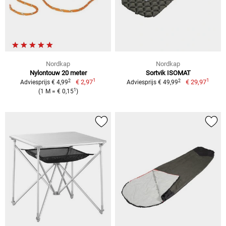
Nordkap
Nordkap
Nylontouw 20 meter
Sortvik ISOMAT
1
1
2
2
€ 2,97
€ 29,97
Adviesprijs € 4,99
Adviesprijs € 49,99
1
(1 M = € 0,15
)