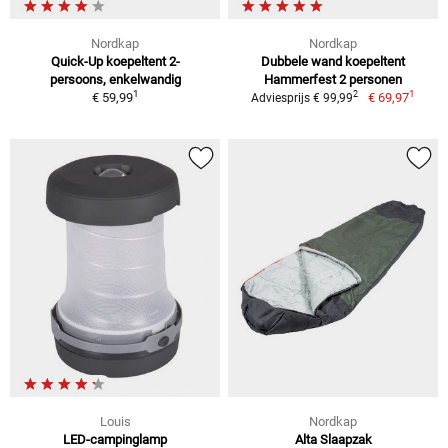
Nordkap
Nordkap
Quick-Up koepeltent 2-
Dubbele wand koepeltent
persoons, enkelwandig
Hammerfest 2 personen
1
1
2
€ 59,99
€ 69,97
Adviesprijs € 99,99
Louis
Nordkap
LED-campinglamp
Alta Slaapzak