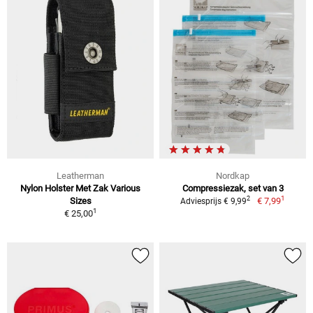
Leatherman
Nordkap
Nylon Holster Met Zak Various
Compressiezak, set van 3
1
2
Sizes
€ 7,99
Adviesprijs € 9,99
1
€ 25,00