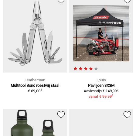
Leatherman
Louis
Multitool Bond roestvrij staal
Paviljoen 3X3M
1
2
€ 69,00
Adviesprijs € 149,99
1
vanaf
€ 99,99