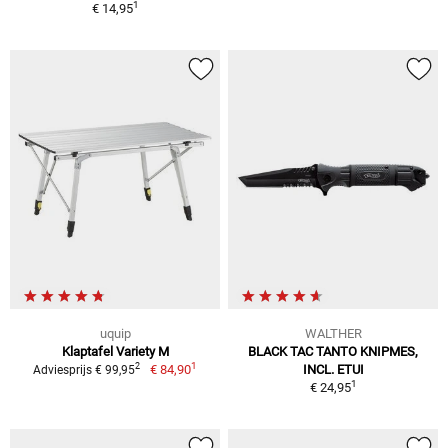
1
€ 14,95
uquip
WALTHER
Klaptafel Variety M
BLACK TAC TANTO KNIPMES,
1
2
€ 84,90
INCL. ETUI
Adviesprijs € 99,95
1
€ 24,95