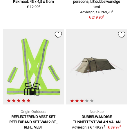
Pakmaat: 43 x 4,5 x 3 cm
persoons, LE dubbelwandige
1
€ 12,99
tent
2
Adviesprijs € 269,90
1
€ 219,90
Origin-Outdoors
Nordkap
REFLECTEREND VEST SET
DUBBELWANDIGE
REFLEXBAND SET VAN 2 ST.,
TUNNELTENT VALAN VALAN
1
2
REFL. VEST
€ 89,97
Adviesprijs € 149,99