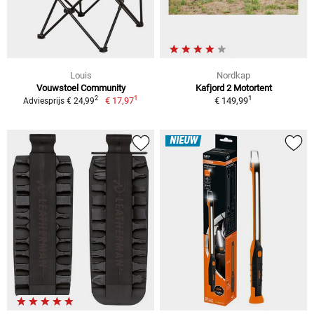
Louis
Nordkap
Vouwstoel Community
Kafjord 2 Motortent
1
1
2
€ 17,97
€ 149,99
Adviesprijs € 24,99
NIEUW