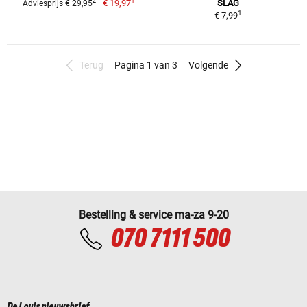
1
2
€ 19,97
SLAG
Adviesprijs € 29,95
1
€ 7,99
Terug
Pagina 1 van 3
Volgende
Bestelling & service ma-za 9-20
070 7111 500
De Louis nieuwsbrief