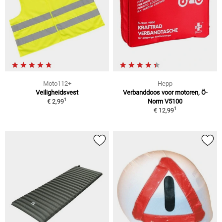
Moto112+
Hepp
Veiligheidsvest
Verbanddoos voor motoren, Ö-
1
€ 2,99
Norm V5100
1
€ 12,99