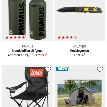
PRIMUS
WALTHER
Brandstoffles olijfgroen
Reddingsmes
1
1
2
€ 20,93
€ 29,95
Adviesprijs € 24,95
NIEUW