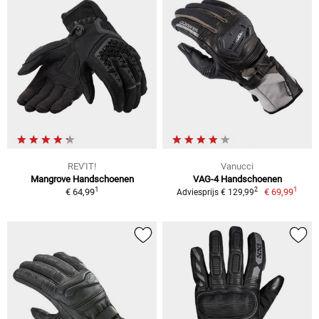
REV'IT!
Vanucci
Mangrove Handschoenen
VAG-4 Handschoenen
1
1
2
€ 64,99
€ 69,99
Adviesprijs € 129,99