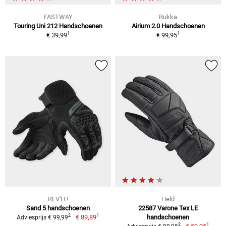
FASTWAY
Rukka
Touring Uni 212 Handschoenen
Airium 2.0 Handschoenen
1
1
€ 39,99
€ 99,95
REV'IT!
Held
Sand 5 handschoenen
22587 Varone Tex LE
1
2
€ 89,89
handschoenen
Adviesprijs € 99,99
1
2