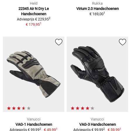
Held
Rukka
22345 Air N Dry Le
Virium 2.0 Handschoenen
1
Handschoenen
€ 169,00
2
Adviesprijs € 229,95
1
€ 179,95
Vanucci
Vanucci
VAG-1 Handschoenen
VAG-3 Handschoenen
1
1
2
2
€ 49,99
€ 59,99
Adviesprijs € 99,99
Adviesprijs € 99,99