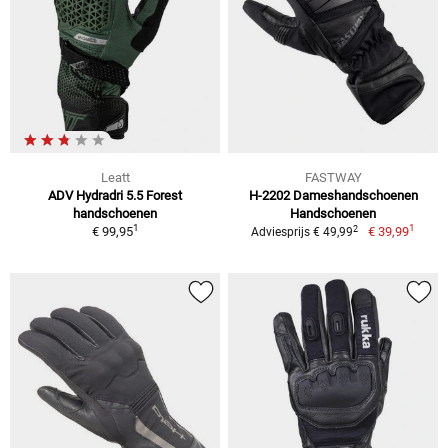
Leatt
FASTWAY
ADV Hydradri 5.5 Forest
H-2202 Dameshandschoenen
handschoenen
Handschoenen
1
1
2
€ 99,95
€ 39,99
Adviesprijs € 49,99