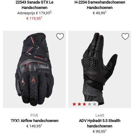
22543 Sanada GTX Le
H-2204 Dameshandschoenen
Handschoenen
Handschoenen
1
2
€ 49,99
Adviesprijs € 179,95
1
€ 119,95
FIVE
Leatt
TFX1 Airflow handschoenen
ADV Hydradri 5.5 Stealth
1
€ 149,95
handschoenen
1
€ 99,95