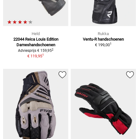
Held
Rukka
22044 Reica Louis Edition
Ventu-R handschoenen
1
Dameshandschoenen
€ 199,00
2
Adviesprijs € 159,95
1
€ 119,95