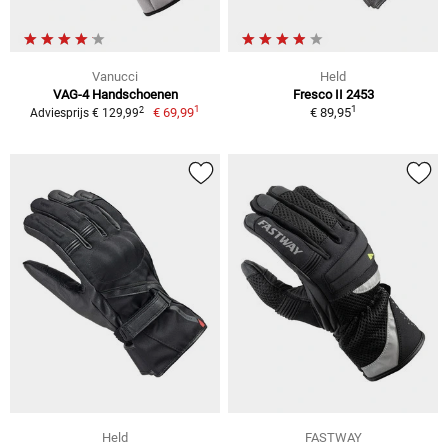
Vanucci
Held
VAG-4 Handschoenen
Fresco II 2453
1
1
2
€ 69,99
€ 89,95
Adviesprijs € 129,99
Held
FASTWAY