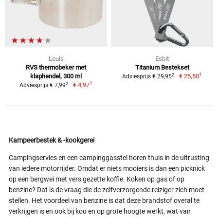
Louis
Esbit
RVS thermobeker met
Titanium Bestekset
1
2
klaphendel, 300 ml
€ 25,50
Adviesprijs € 29,95
1
2
€ 4,97
Adviesprijs € 7,99
Kampeerbestek & -kookgerei
Campingservies en een campinggasstel horen thuis in de uitrusting
van iedere motorrijder. Omdat er niets mooiers is dan een picknick
op een bergwei met vers gezette koffie. Koken op gas of op
benzine? Dat is de vraag die de zelfverzorgende reiziger zich moet
stellen. Het voordeel van benzine is dat deze brandstof overal te
verkrijgen is en ook bij kou en op grote hoogte werkt, wat van