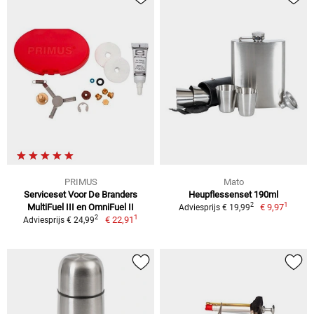
PRIMUS
Mato
Serviceset Voor De Branders
Heupflessenset 190ml
1
2
MultiFuel III en OmniFuel II
€ 9,97
Adviesprijs € 19,99
1
2
€ 22,91
Adviesprijs € 24,99