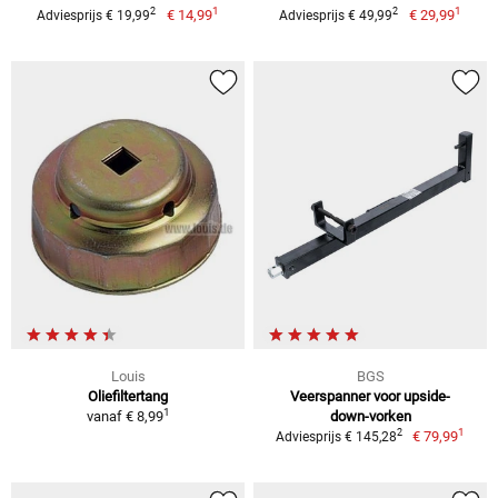
1
1
2
2
€ 14,99
€ 29,99
Adviesprijs € 19,99
Adviesprijs € 49,99
Louis
BGS
Oliefiltertang
Veerspanner voor upside-
1
vanaf
€ 8,99
down-vorken
1
2
€ 79,99
Adviesprijs € 145,28