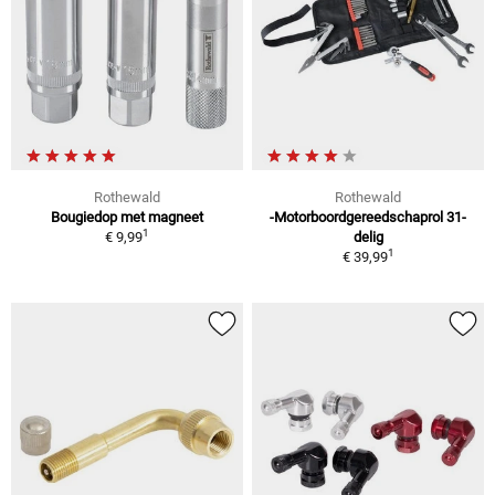
Rothewald
Rothewald
Bougiedop met magneet
-Motorboordgereedschaprol 31-
1
€ 9,99
delig
1
€ 39,99