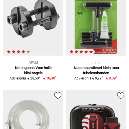
AFAM
slime
Kettingpons Voor holle
-Noodreparatieset klein, voor
klinknagels
tubelessbanden
1
1
2
2
€ 18,40
€ 8,09
Adviesprijs € 28,50
Adviesprijs € 9,99