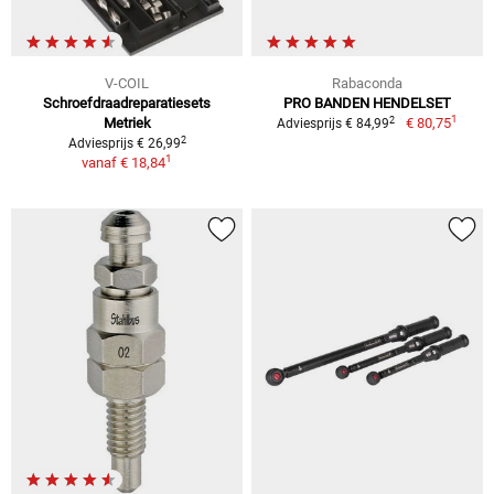
V-COIL
Rabaconda
Schroefdraadreparatiesets
PRO BANDEN HENDELSET
1
2
Metriek
€ 80,75
Adviesprijs € 84,99
2
Adviesprijs € 26,99
1
vanaf
€ 18,84