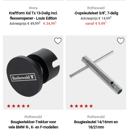
Wera
Rothewald
Kraftform Xxl Tx 13-Delig Incl.
-Dopsleutelset 3/8", 7-delig
2
flessenopener - Louis Edition
Adviesprijs € 14,99
1
1
2
€ 34,99
vanaf
€ 9,99
Adviesprijs € 49,99
Rothewald
Rothewald
Bougiestekker-Trekker voor
Bougiesleutel 14/16mm en
vele BMW R-, K- en F-modellen
18/21mm