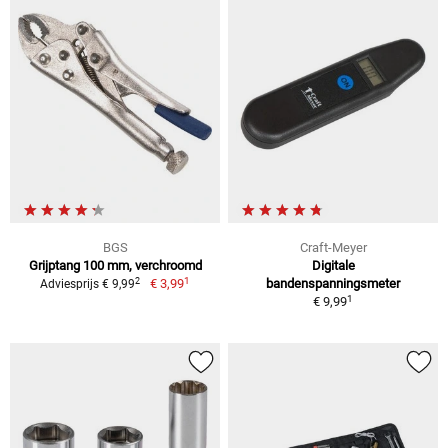
BGS
Craft-Meyer
Grijptang 100 mm, verchroomd
Digitale
1
2
€ 3,99
bandenspanningsmeter
Adviesprijs € 9,99
1
€ 9,99