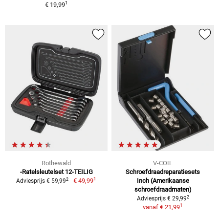
1
€ 19,99
Rothewald
V-COIL
-Ratelsleutelset 12-TEILIG
Schroefdraadreparatiesets
1
2
€ 49,99
Inch (Amerikaanse
Adviesprijs € 59,99
schroefdraadmaten)
2
Adviesprijs € 29,99
1
vanaf
€ 21,99