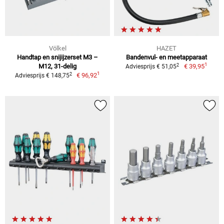
Völkel
HAZET
Handtap en snijijzerset M3 –
Bandenvul- en meetapparaat
1
2
M12, 31-delig
€ 39,95
Adviesprijs € 51,05
1
2
€ 96,92
Adviesprijs € 148,75