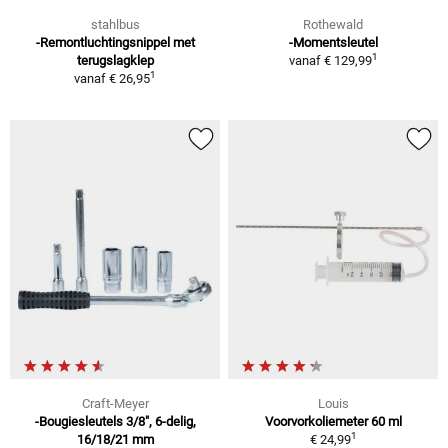
stahlbus
Rothewald
-Remontluchtingsnippel met
-Momentsleutel
1
terugslagklep
vanaf
€ 129,99
1
vanaf
€ 26,95
Craft-Meyer
Louis
-Bougiesleutels 3/8", 6-delig,
Voorvorkoliemeter 60 ml
1
16/18/21 mm
€ 24,99