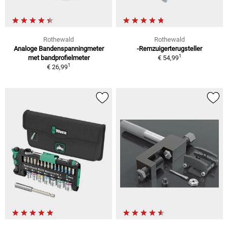
Rothewald
Rothewald
Analoge Bandenspanningmeter
-Remzuigerterugsteller
1
met bandprofielmeter
€ 54,99
1
€ 26,99