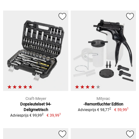
Craft-Meyer
Mityvac
Dopsleutelset 94-
-Remontluchter Edition
1
2
Deligmetrisch
€ 59,99
Adviesprijs € 98,77
1
2
€ 39,99
Adviesprijs € 99,99