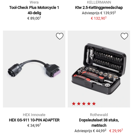
Wera
KELLERMANN
Tool-Check Plus Motorcycle 1
Ktw 2.5-Kettinggereedschap
2
40-delig
Adviesprijs € 139,95
1
1
€ 89,00
€ 132,90
HEX Innovate
Rothewald
HEX GS-911 10-PIN ADAPTER
Dopsleutelset 38 stuks,
1
€ 34,99
metrisch
1
2
€ 29,99
Adviesprijs € 44,99