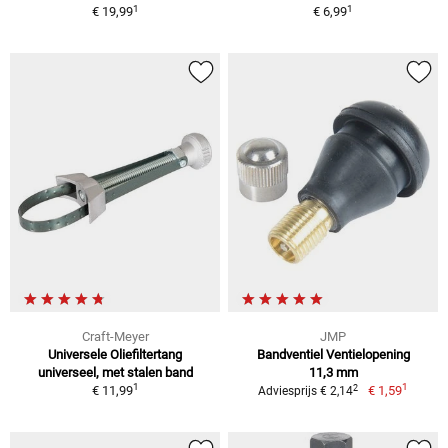
1
1
€ 19,99
€ 6,99
Craft-Meyer
JMP
Universele Oliefiltertang
Bandventiel Ventielopening
universeel, met stalen band
11,3 mm
1
1
2
€ 11,99
€ 1,59
Adviesprijs € 2,14