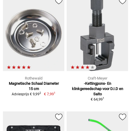
Rothewald
Craft-Meyer
Magnetische Schaal Diameter
-Kettingpons- En
15 cm
klinkgereedschap voor D.I.D en
1
2
€ 7,99
Saito
Adviesprijs € 9,99
1
€ 64,99