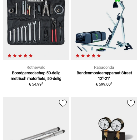
Rothewald
Rabaconda
Boordgereedschap 50-delig
Bandenmonteerapparaat Street
metrisch motorfiets, 50-delig
12"-21"
1
1
€ 54,99
€ 599,00