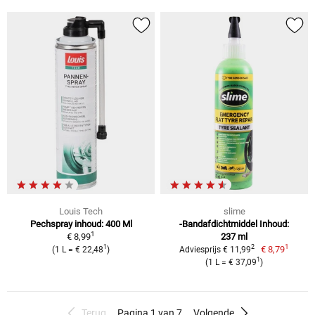
Louis Tech
slime
Pechspray inhoud: 400 Ml
-Bandafdichtmiddel Inhoud:
1
€ 8,99
237 ml
1
1
2
€ 8,79
(1 L = € 22,48
)
Adviesprijs € 11,99
1
(1 L = € 37,09
)
Terug
Pagina 1 van 7
Volgende