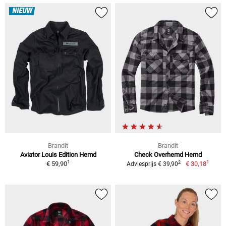
NIEUW
Brandit
Brandit
Aviator Louis Edition Hemd
Check Overhemd Hemd
1
1
2
€ 59,90
€ 30,18
Adviesprijs € 39,90