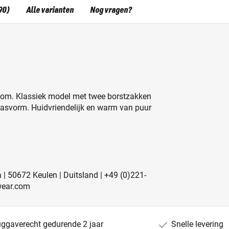
90)
Alle varianten
Nog vragen?
zoom. Klassiek model met twee borstzakken
pasvorm. Huidvriendelijk en warm van puur
 | 50672 Keulen | Duitsland | +49 (0)221-
wear.com
uggaverecht gedurende 2 jaar
Snelle levering