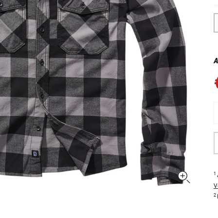
A
1
V
2