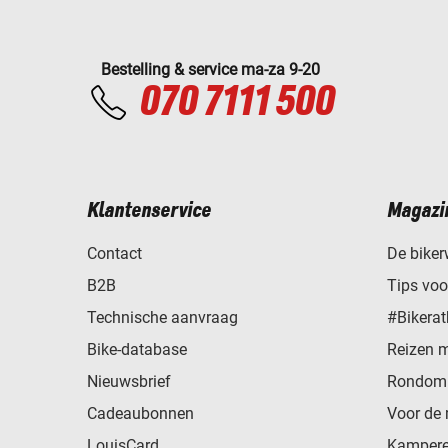
Bestelling & service ma-za 9-20
070 7111 500
Klantenservice
Magazi
Contact
De biker
B2B
Tips vo
Technische aanvraag
#Bikerat
Bike-database
Reizen 
Nieuwsbrief
Rondom 
Cadeaubonnen
Voor de 
LouisCard
Kampere