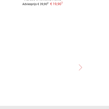
1
€ 19,90
2
Adviesprijs
€ 39,90
Adviesprijs
€ 39,