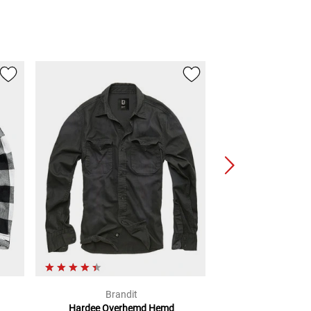
Brandit
Bran
Hardee Overhemd
Hemd
Check Over