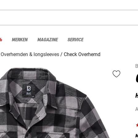
%
MERKEN
MAGAZINE
SERVICE
Overhemden & longsleeves
Check Overhemd
B
A
M