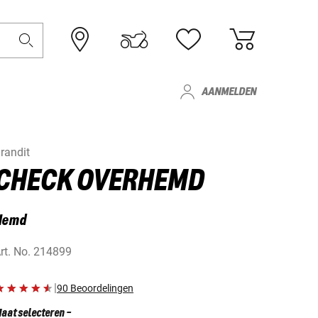
AANMELDEN
randit
CHECK OVERHEMD
Hemd
rt. No.
214899
|
90 Beoordelingen
aat selecteren
-