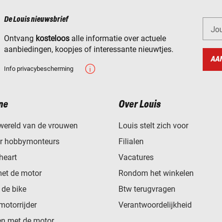
De Louis nieuwsbrief
Jo
Ontvang
kosteloos
alle informatie over actuele
aanbiedingen, koopjes of interessante nieuwtjes.
AA
Info privacybescherming
ne
Over Louis
wereld van de vrouwen
Louis stelt zich voor
or hobbymonteurs
Filialen
heart
Vacatures
met de motor
Rondom het winkelen
de bike
Btw terugvragen
motorrijder
Verantwoordelijkheid
n met de motor