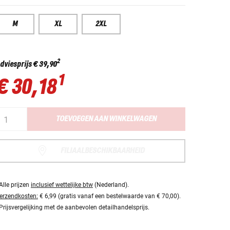
M
XL
2XL
2
dviesprijs
€ 39,90
1
€ 30,18
TOEVOEGEN AAN WINKELWAGEN
FILIAALBESCHIKBAARHEID
Alle prijzen
inclusief wettelijke btw
(Nederland).
erzendkosten:
€ 6,99 (gratis vanaf een bestelwaarde van € 70,00).
Prijsvergelijking met de aanbevolen detailhandelsprijs.