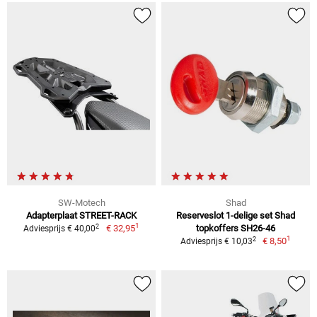
SW-Motech
Shad
Adapterplaat STREET-RACK
Reserveslot 1-delige set Shad
1
2
€ 32,95
topkoffers SH26-46
Adviesprijs € 40,00
1
2
€ 8,50
Adviesprijs € 10,03