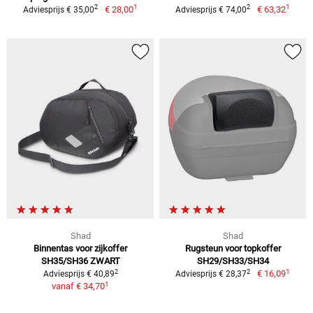
1
1
2
2
€ 28,00
€ 63,32
Adviesprijs € 35,00
Adviesprijs € 74,00
Shad
Shad
Binnentas voor zijkoffer
Rugsteun voor topkoffer
SH35/SH36 ZWART
SH29/SH33/SH34
1
2
2
€ 16,09
Adviesprijs € 40,89
Adviesprijs € 28,37
1
vanaf
€ 34,70