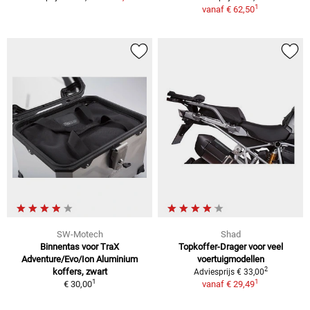
1
vanaf
€ 62,50
SW-Motech
Shad
Binnentas voor TraX
Topkoffer-Drager voor veel
Adventure/Evo/Ion Aluminium
voertuigmodellen
2
koffers, zwart
Adviesprijs € 33,00
1
1
€ 30,00
vanaf
€ 29,49