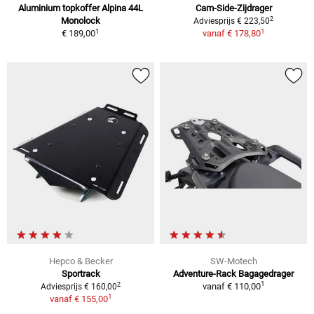
Aluminium topkoffer Alpina 44L
Cam-Side-Zijdrager
2
Monolock
Adviesprijs € 223,50
1
1
€ 189,00
vanaf
€ 178,80
Hepco & Becker
SW-Motech
Sportrack
Adventure-Rack Bagagedrager
1
2
vanaf
€ 110,00
Adviesprijs € 160,00
1
vanaf
€ 155,00