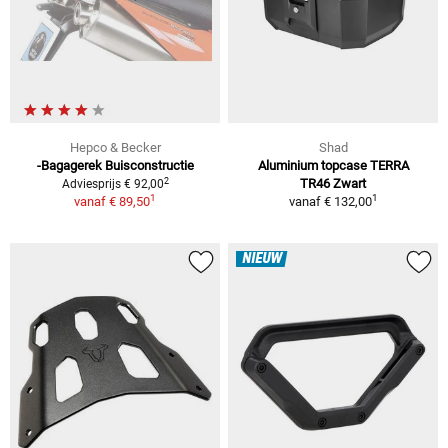
Hepco & Becker
Shad
-Bagagerek Buisconstructie
Aluminium topcase TERRA
2
TR46 Zwart
Adviesprijs € 92,00
1
1
vanaf
€ 89,50
vanaf
€ 132,00
NIEUW