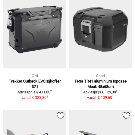
Givi
Shad
Trekker Outback EVO zijkoffer
Terra TR41 aluminium topcase
37 l
Maat: 48x68cm
2
2
Adviesprijs € 411,00
Adviesprijs € 129,00
1
1
vanaf
€ 328,80
vanaf
€ 109,60