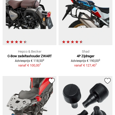
Hepco & Becker
Shad
C-Bow zadeltashouder ZWART
4P Zijdrager
2
2
Adviesprijs € 118,50
Adviesprijs € 190,00
1
1
vanaf
€ 100,00
vanaf
€ 127,40