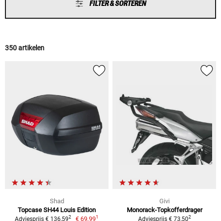
FILTER & SORTEREN
350 artikelen
Shad
Givi
Topcase SH44 Louis Edition
Monorack-Topkofferdrager
1
2
2
€ 69,99
Adviesprijs € 136,59
Adviesprijs € 73,50