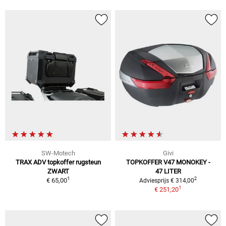
SW-Motech
Givi
TRAX ADV topkoffer rugsteun
TOPKOFFER V47 MONOKEY -
ZWART
47 LITER
1
2
€ 65,00
Adviesprijs € 314,00
1
€ 251,20