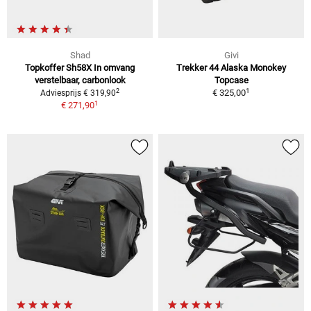
Shad
Givi
Topkoffer Sh58X In omvang
Trekker 44 Alaska Monokey
verstelbaar, carbonlook
Topcase
1
2
€ 325,00
Adviesprijs € 319,90
1
€ 271,90