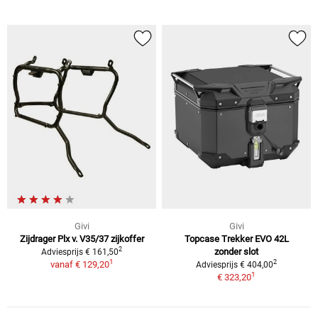
Givi
Givi
Zijdrager Plx v. V35/37 zijkoffer
Topcase Trekker EVO 42L
2
zonder slot
Adviesprijs € 161,50
1
2
vanaf
€ 129,20
Adviesprijs € 404,00
1
€ 323,20