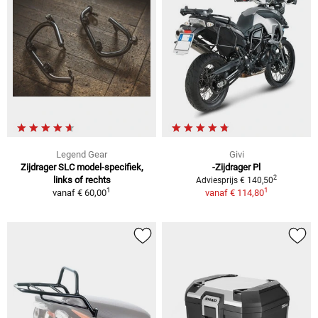
Legend Gear
Givi
Zijdrager SLC model-specifiek,
-Zijdrager Pl
2
links of rechts
Adviesprijs € 140,50
1
1
vanaf
€ 60,00
vanaf
€ 114,80