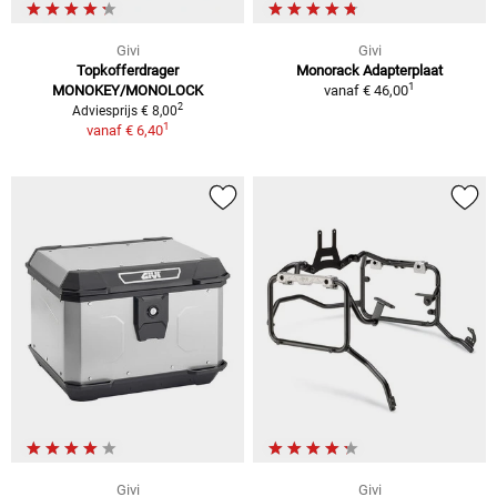
Givi
Givi
Topkofferdrager
Monorack Adapterplaat
1
MONOKEY/MONOLOCK
vanaf
€ 46,00
2
Adviesprijs € 8,00
1
vanaf
€ 6,40
Givi
Givi