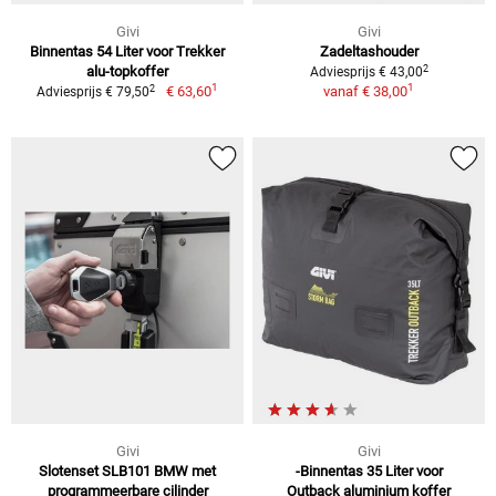
Givi
Givi
Binnentas 54 Liter voor Trekker
Zadeltashouder
2
alu-topkoffer
Adviesprijs € 43,00
1
1
2
€ 63,60
vanaf
€ 38,00
Adviesprijs € 79,50
Givi
Givi
Slotenset SLB101 BMW met
-Binnentas 35 Liter voor
programmeerbare cilinder
Outback aluminium koffer