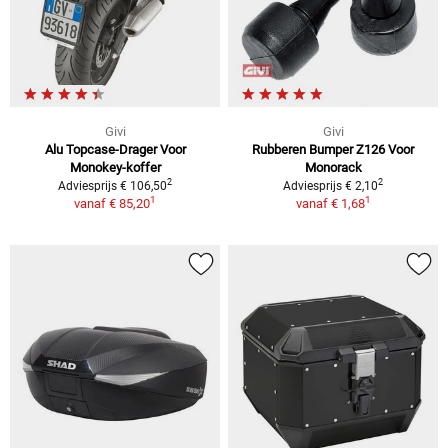
Givi
Givi
Alu Topcase-Drager Voor
Rubberen Bumper Z126 Voor
Monokey-koffer
Monorack
2
2
Adviesprijs € 106,50
Adviesprijs € 2,10
1
1
vanaf
€ 85,20
vanaf
€ 1,68