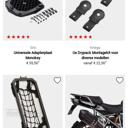
Givi
Kriega
Universele Adapterplaat
Us Drypack Montagekit voor
Monokey
diverse modellen
1
1
€ 55,50
vanaf
€ 22,50