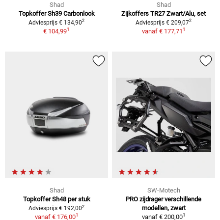
Shad
Shad
Topkoffer Sh39 Carbonlook
Zijkoffers TR27 Zwart/Alu, set
2
2
Adviesprijs € 134,90
Adviesprijs € 209,07
1
1
€ 104,99
vanaf
€ 177,71
Shad
SW-Motech
Topkoffer Sh48 per stuk
PRO zijdrager verschillende
2
modellen, zwart
Adviesprijs € 192,00
1
1
vanaf
€ 176,00
vanaf
€ 200,00