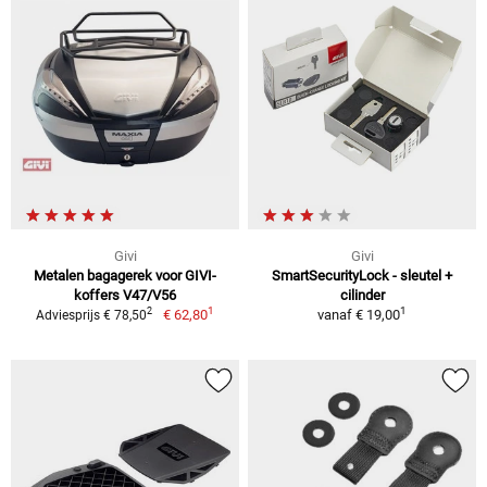
Givi
Givi
Metalen bagagerek voor GIVI-
SmartSecurityLock - sleutel +
koffers V47/V56
cilinder
1
1
2
€ 62,80
vanaf
€ 19,00
Adviesprijs € 78,50