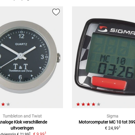
Tumbleton and Twist
Sigma
naloge Klok verschillende
Motorcomputer MC 10 tot 39
1
uitvoeringen
€ 24,99
1
€ 9,99
2
dviesprijs € 21,99