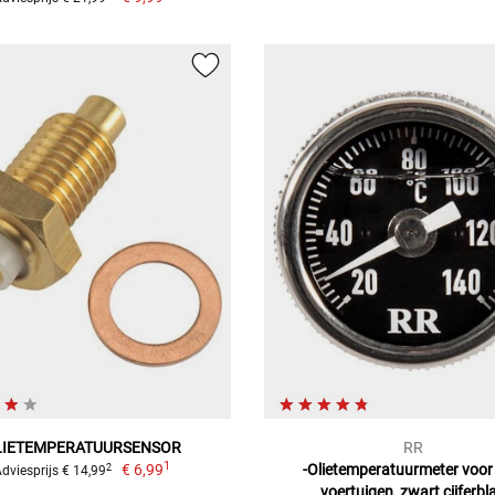
LIETEMPERATUURSENSOR
RR
1
€ 6,99
-Olietemperatuurmeter voor 
2
dviesprijs € 14,99
voertuigen, zwart cijferbl