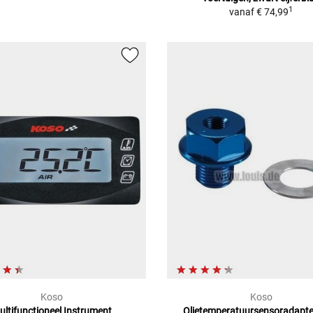
1
vanaf
€ 74,99
Koso
Koso
ultifunctioneel Instrument
Olietemperatuursensoradapte