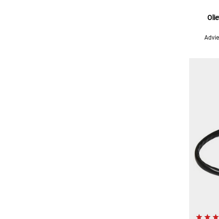
Oli
Advie