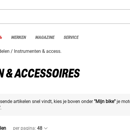
%
MERKEN
MAGAZINE
SERVICE
elen
Instrumenten & access.
 & ACCESSOIRES
sende artikelen snel vindt, kies je boven onder
"Mijn bike"
je mot
"
.
elen
per pagina
: