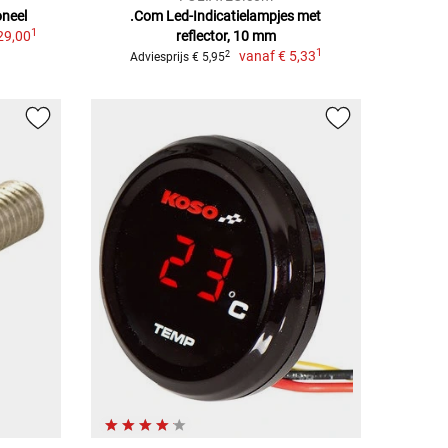
oneel
.Com Led-Indicatielampjes met
1
29,00
reflector, 10 mm
1
vanaf
€ 5,33
2
Adviesprijs € 5,95