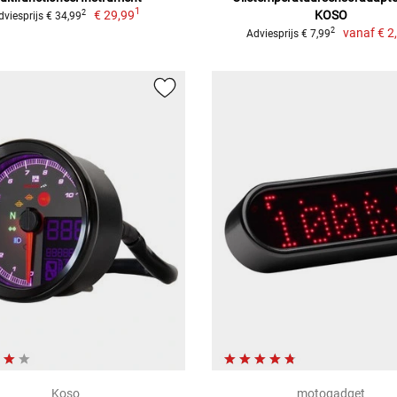
1
€ 29,99
KOSO
2
dviesprijs € 34,99
vanaf
€ 2
2
Adviesprijs € 7,99
Koso
motogadget