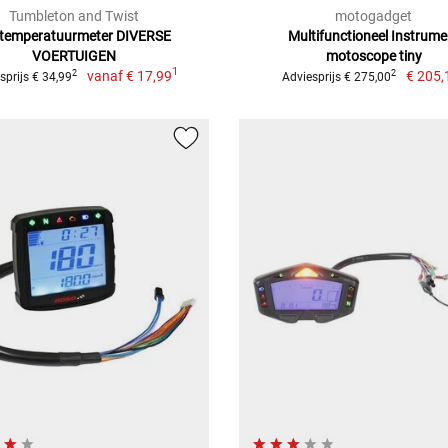
Tumbleton and Twist
motogadget
etemperatuurmeter DIVERSE
Multifunctioneel Instrume
VOERTUIGEN
motoscope tiny
1
vanaf
€ 17,99
€ 205,
2
2
sprijs € 34,99
Adviesprijs € 275,00