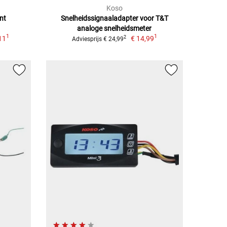
Koso
nt
Snelheidssignaaladapter voor T&T
analoge snelheidsmeter
1
1
11
€ 14,99
2
Adviesprijs € 24,99