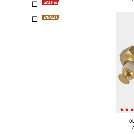
SALE %
OUTLET
O
A