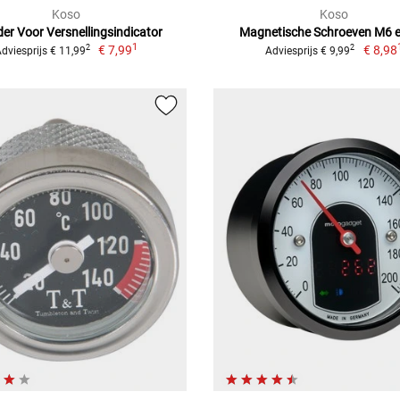
Koso
Koso
er Voor Versnellingsindicator
Magnetische Schroeven M6 
1
€ 7,99
€ 8,98
2
2
dviesprijs € 11,99
Adviesprijs € 9,99