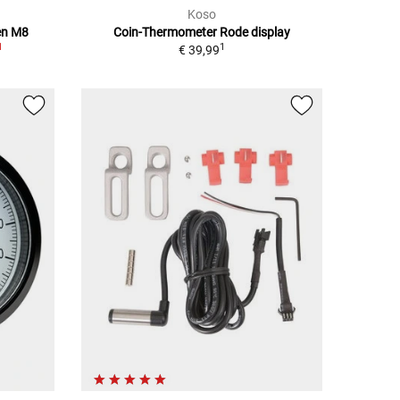
Koso
en M8
Coin-Thermometer Rode display
1
1
€ 39,99