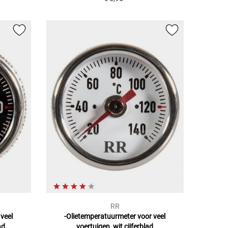
RR
veel
-Olietemperatuurmeter voor veel
ad
voertuigen, wit cijferblad