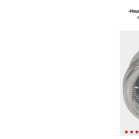
-Houd
A