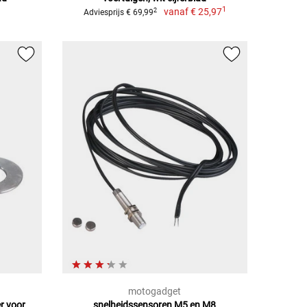
1
vanaf
€ 25,97
2
Adviesprijs € 69,99
motogadget
r voor
snelheidssensoren M5 en M8