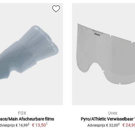
FOX
Uvex
pace/Main Afscheurbare films
Pyro/AThletic Verwisselbaar 
1
€ 13,50
€ 24,9
2
2
dviesprijs € 16,99
Adviesprijs € 32,00