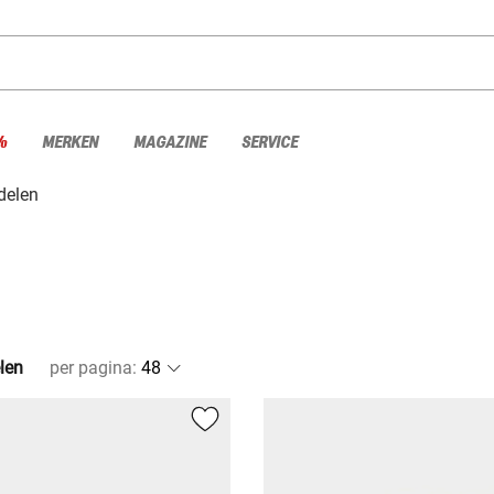
%
MERKEN
MAGAZINE
SERVICE
delen
elen
per pagina
: