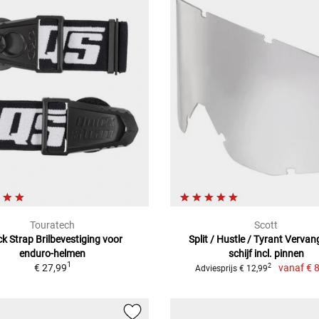
Touratech
Scott
ck Strap Brilbevestiging voor
Split / Hustle / Tyrant Verva
enduro-helmen
schijf incl. pinnen
1
€ 27,99
vanaf
€ 
2
Adviesprijs € 12,99