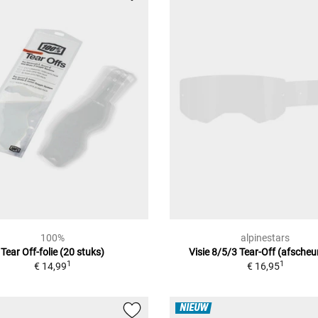
100%
alpinestars
Tear Off-folie (20 stuks)
Visie 8/5/3 Tear-Off (afscheur
1
1
€ 14,99
€ 16,95
NIEUW