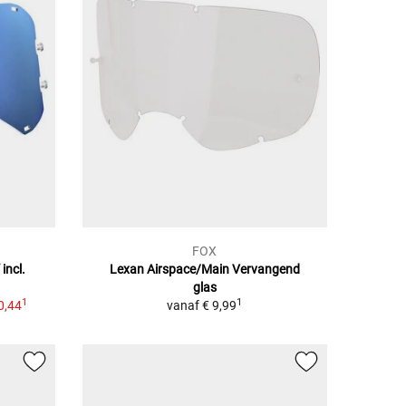
FOX
incl.
Lexan Airspace/Main Vervangend
glas
1
1
0,44
vanaf
€ 9,99