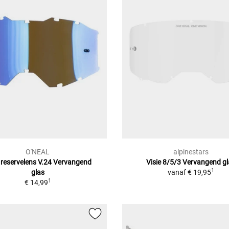
O'NEAL
alpinestars
 reservelens V.24 Vervangend
Visie 8/5/3 Vervangend g
1
glas
vanaf
€ 19,95
1
€ 14,99