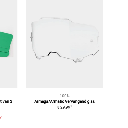
100%
t van 3
Armega/Armatic Vervangend glas
1
€ 29,99
1
7