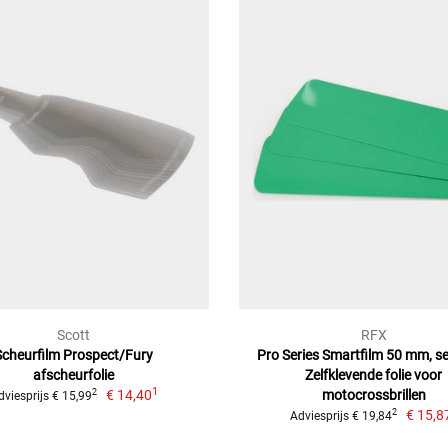
Scott
RFX
Scheurfilm Prospect/Fury
Pro Series Smartfilm 50 mm, se
afscheurfolie
Zelfklevende folie voor
1
€ 14,40
motocrossbrillen
2
dviesprijs € 15,99
€ 15,8
2
Adviesprijs € 19,84