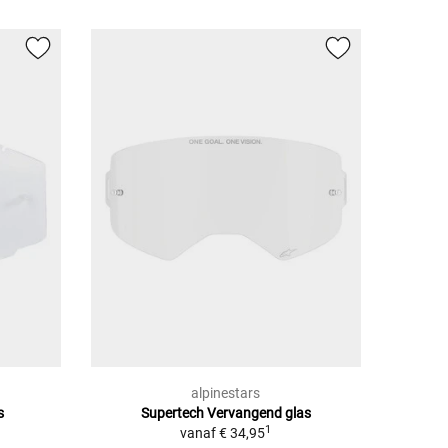
alpinestars
s
Supertech Vervangend glas
1
vanaf
€ 34,95