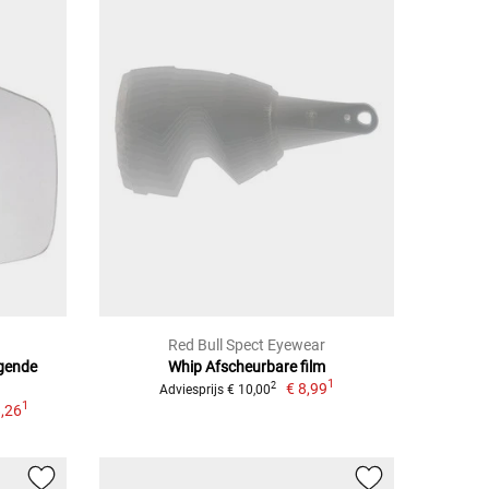
Red Bull Spect Eyewear
ngende
Whip Afscheurbare film
1
€ 8,99
2
Adviesprijs € 10,00
1
8,26