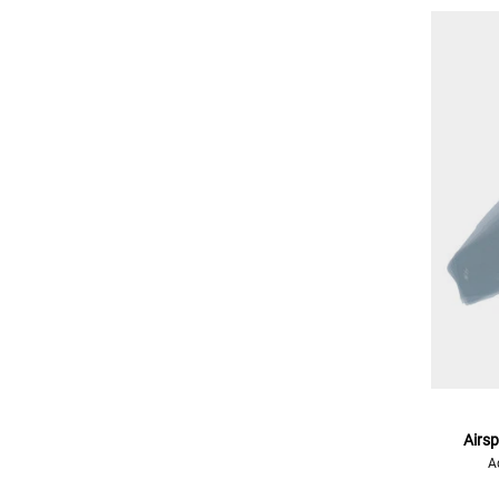
Airs
A