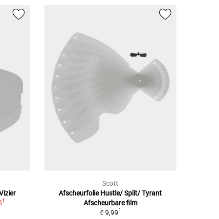
Scott
Vizier
Afscheurfolie Hustle/ Split/ Tyrant
1
5
Afscheurbare film
1
€ 9,99