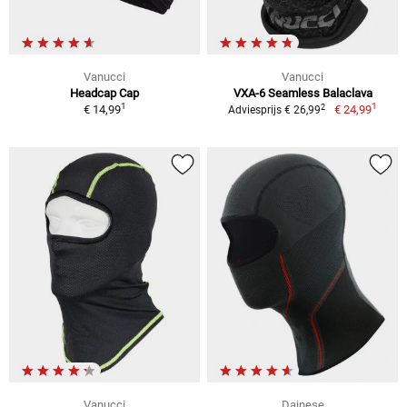
Vanucci
Vanucci
Headcap Cap
VXA-6 Seamless Balaclava
1
1
2
€ 14,99
€ 24,99
Adviesprijs € 26,99
Vanucci
Dainese