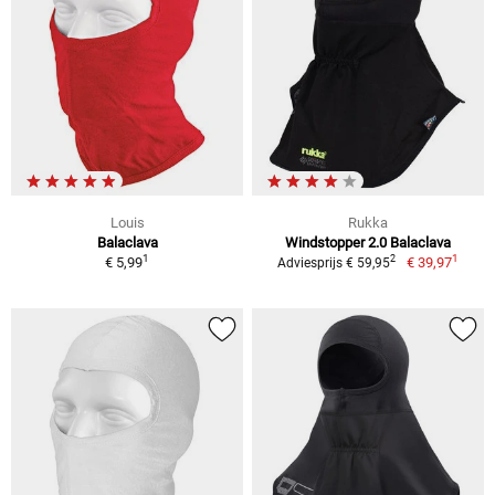
Louis
Rukka
Balaclava
Windstopper 2.0 Balaclava
1
1
2
€ 5,99
€ 39,97
Adviesprijs € 59,95