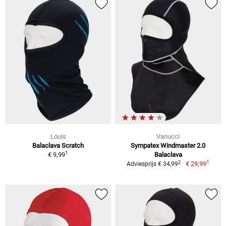
Louis
Vanucci
Balaclava Scratch
Sympatex Windmaster 2.0
1
€ 9,99
Balaclava
1
2
€ 29,99
Adviesprijs € 34,99