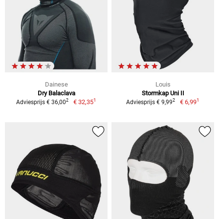
Dainese
Louis
Dry Balaclava
Stormkap Uni II
1
1
2
2
€ 32,35
€ 6,99
Adviesprijs € 36,00
Adviesprijs € 9,99