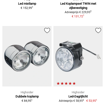
Led mistlamp
Led Koplampset TWIN met
1
€ 152,99
zijbevestiging
2
Adviesprijs € 229,95
1
€ 131,72
Highsider
Highsider
Dubbele koplamp
Led-Dagrijlicht
1
1
2
€ 84,95
€ 53,95
Adviesprijs € 58,95