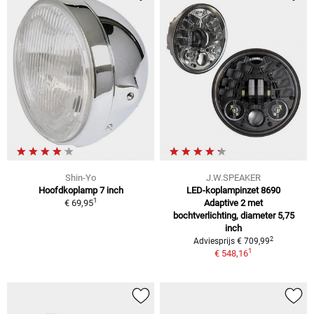
Shin-Yo
J.W.SPEAKER
Hoofdkoplamp 7 inch
LED-koplampinzet 8690
1
€ 69,95
Adaptive 2 met
bochtverlichting, diameter 5,75
inch
2
Adviesprijs € 709,99
1
€ 548,16