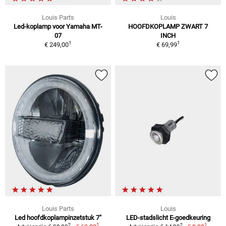
Louis Parts
Louis
Led-koplamp voor Yamaha MT-
HOOFDKOPLAMP ZWART 7
07
INCH
1
1
€ 249,00
€ 69,99
Louis Parts
Louis
Led hoofdkoplampinzetstuk 7"
LED-stadslicht E-goedkeuring
1
1
2
2