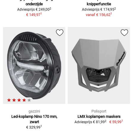
onderzijde
knipperfunctie
2
2
Adviesprijs € 249,00
Adviesprijs € 174,95
1
1
€ 149,97
vanaf
€ 156,62
gazzini
Polisport
Led-koplamp Nino 170 mm,
LMX koplampen maskers
1
2
zwart
€ 59,99
Adviesprijs € 81,99
1
€ 329,99