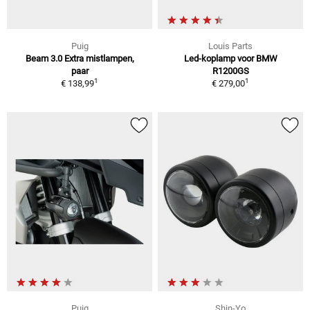
Puig
Louis Parts
Beam 3.0 Extra mistlampen,
Led-koplamp voor BMW
paar
R1200GS
1
1
€ 138,99
€ 279,00
Puig
Shin-Yo