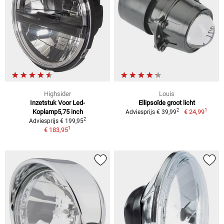
Highsider
Louis
Inzetstuk Voor Led-
Ellipsoïde groot licht
1
2
Koplamp5,75 inch
€ 24,99
Adviesprijs € 39,99
2
Adviesprijs € 199,95
1
€ 183,95