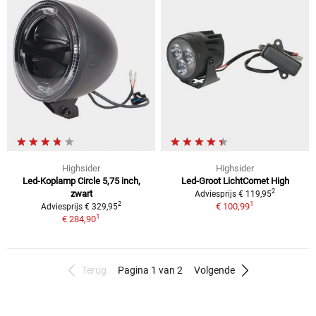
Highsider
Highsider
Led-Koplamp Circle 5,75 inch,
Led-Groot LichtComet High
2
zwart
Adviesprijs € 119,95
1
2
€ 100,99
Adviesprijs € 329,95
1
€ 284,90
Terug
Pagina 1 van 2
Volgende