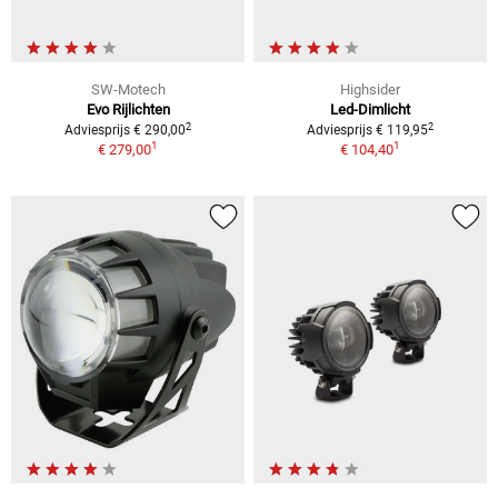
SW-Motech
Highsider
Evo Rijlichten
Led-Dimlicht
2
2
Adviesprijs € 290,00
Adviesprijs € 119,95
1
1
€ 279,00
€ 104,40