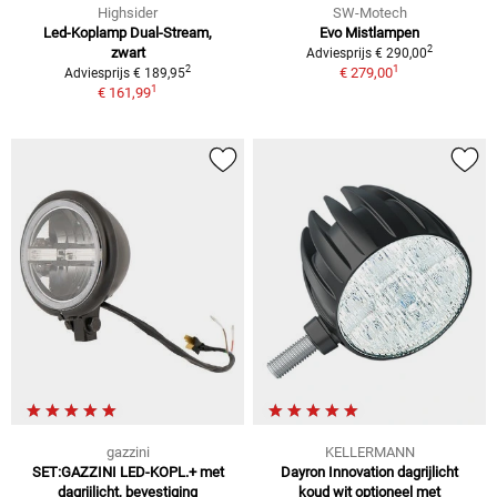
Highsider
SW-Motech
Led-Koplamp Dual-Stream,
Evo Mistlampen
2
zwart
Adviesprijs € 290,00
1
2
€ 279,00
Adviesprijs € 189,95
1
€ 161,99
gazzini
KELLERMANN
SET:GAZZINI LED-KOPL.+ met
Dayron Innovation dagrijlicht
dagrijlicht, bevestiging
koud wit optioneel met