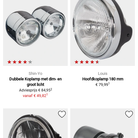
Shin-Yo
Louis
Dubbele Koplamp met dim- en
Hoofdkoplamp 180 mm
1
groot licht
€ 79,99
2
Adviesprijs € 84,95
1
vanaf
€ 49,82