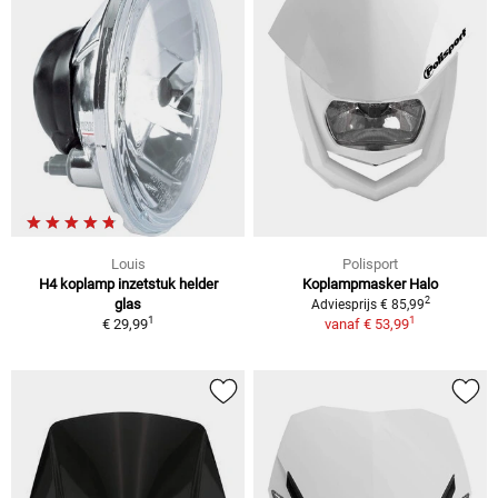
Louis
Polisport
H4 koplamp inzetstuk helder
Koplampmasker Halo
2
glas
Adviesprijs € 85,99
1
1
€ 29,99
vanaf
€ 53,99