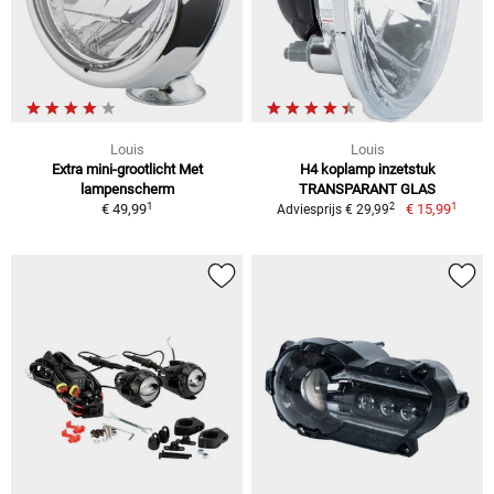
Louis
Louis
Extra mini-grootlicht Met
H4 koplamp inzetstuk
lampenscherm
TRANSPARANT GLAS
1
1
2
€ 49,99
€ 15,99
Adviesprijs € 29,99