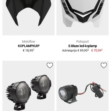
Motoflow
Polisport
KOPLAMPKUIP
E-Blaze led-koplamp
1
1
2
€ 18,95
€ 70,99
Adviesprijs € 89,90