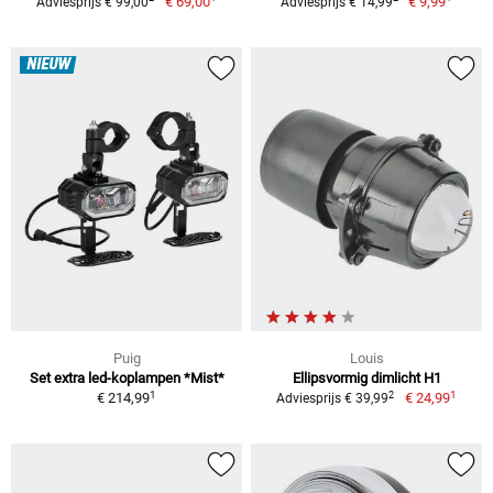
€ 69,00
€ 9,99
Adviesprijs € 99,00
Adviesprijs € 14,99
NIEUW
Puig
Louis
Set extra led-koplampen *Mist*
Ellipsvormig dimlicht H1
1
1
2
€ 214,99
€ 24,99
Adviesprijs € 39,99