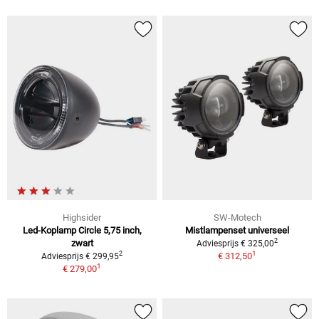
Highsider
SW-Motech
Led-Koplamp Circle 5,75 inch,
Mistlampenset universeel
2
zwart
Adviesprijs € 325,00
1
2
€ 312,50
Adviesprijs € 299,95
1
€ 279,00