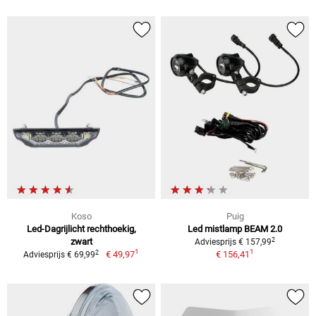
Koso
Puig
Led-Dagrijlicht rechthoekig,
Led mistlamp BEAM 2.0
2
zwart
Adviesprijs € 157,99
1
1
2
€ 49,97
€ 156,41
Adviesprijs € 69,99