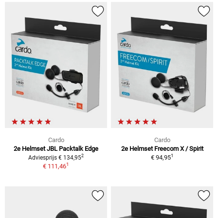
Cardo
Cardo
2e Helmset JBL Packtalk Edge
2e Helmset Freecom X / Spirit
1
2
€ 94,95
Adviesprijs € 134,95
1
€ 111,46