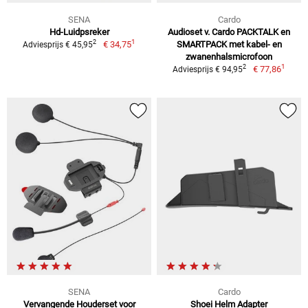
SENA
Cardo
Hd-Luidpsreker
Audioset v. Cardo PACKTALK en
1
2
€ 34,75
SMARTPACK met kabel- en
Adviesprijs € 45,95
zwanenhalsmicrofoon
1
2
€ 77,86
Adviesprijs € 94,95
SENA
Cardo
Vervangende Houderset voor
Shoei Helm Adapter