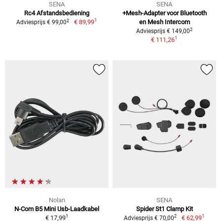
SENA
SENA
Rc4 Afstandsbediening
+Mesh-Adapter voor Bluetooth
1
2
€ 89,99
en Mesh Intercom
Adviesprijs € 99,00
2
Adviesprijs € 149,00
1
€ 111,26
Nolan
SENA
N-Com B5 Mini Usb-Laadkabel
Spider St1 Clamp Kit
1
1
2
€ 17,99
€ 62,99
Adviesprijs € 70,00