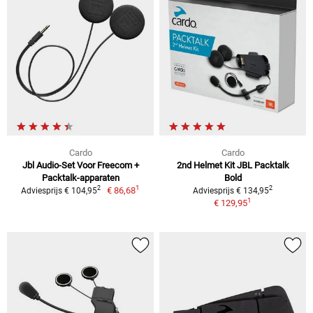
Cardo
Cardo
Jbl Audio-Set Voor Freecom +
2nd Helmet Kit JBL Packtalk
Packtalk-apparaten
Bold
1
2
2
€ 86,68
Adviesprijs € 104,95
Adviesprijs € 134,95
1
€ 129,95