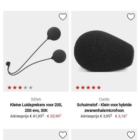
SENA
Cardo
Kleine Luidsprekers voor 20S,
Schuimstof - Klein voor hybride
20S evo, 30K
zwanenhalsmicrofoon
1
1
2
2
€ 35,99
€ 3,16
Adviesprijs € 41,95
Adviesprijs € 3,95