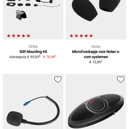
SENA
Nolan
50R Mounting Kit
Microfoonkapje voor Nolan n-
1
2
€ 70,99
com systemen
Adviesprijs € 99,00
1
€ 15,99