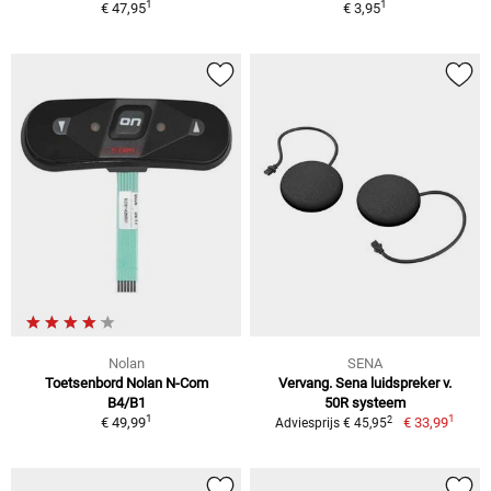
1
1
€ 47,95
€ 3,95
Nolan
SENA
Toetsenbord Nolan N-Com
Vervang. Sena luidspreker v.
B4/B1
50R systeem
1
1
2
€ 49,99
€ 33,99
Adviesprijs € 45,95