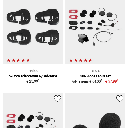
Nolan
SENA
N-Com adapterset R/Std-serie
50R Accessoireset
1
1
2
€ 25,99
€ 57,99
Adviesprijs € 64,00