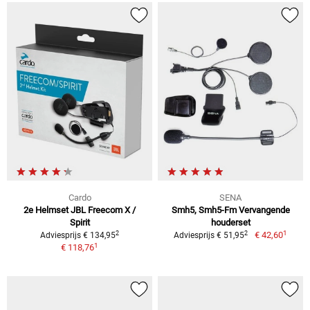
Cardo
SENA
2e Helmset JBL Freecom X /
Smh5, Smh5-Fm Vervangende
Spirit
houderset
1
2
2
€ 42,60
Adviesprijs € 134,95
Adviesprijs € 51,95
1
€ 118,76