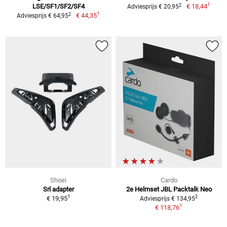
1
2
LSE/SF1/SF2/SF4
€ 18,44
Adviesprijs € 20,95
1
2
€ 44,35
Adviesprijs € 64,95
Shoei
Cardo
Srl adapter
2e Helmset JBL Packtalk Neo
1
2
€ 19,95
Adviesprijs € 134,95
1
€ 118,76