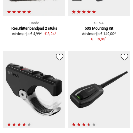
Cardo
SENA
Res.Klittenbandpad 2 stuks
50S Mounting Kit
1
2
2
€ 3,24
Adviesprijs € 4,99
Adviesprijs € 149,00
1
€ 119,95