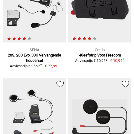
SENA
Cardo
20S, 20S Evo, 30K Vervangende
-Kleefstrip Voor Freecom
1
2
houderset
€ 10,94
Adviesprijs € 10,95
1
2
€ 77,99
Adviesprijs € 95,95