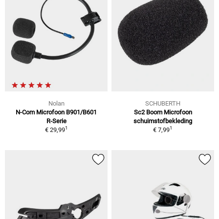
Nolan
SCHUBERTH
N-Com Microfoon B901/B601
Sc2 Boom Microfoon
R-Serie
schuimstofbekleding
1
1
€ 29,99
€ 7,99