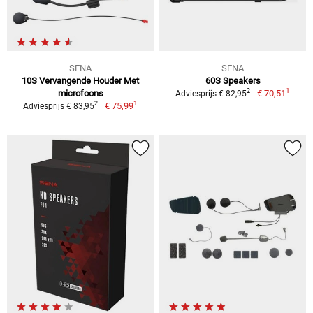
SENA
SENA
10S Vervangende Houder Met
60S Speakers
1
2
microfoons
€ 70,51
Adviesprijs € 82,95
1
2
€ 75,99
Adviesprijs € 83,95