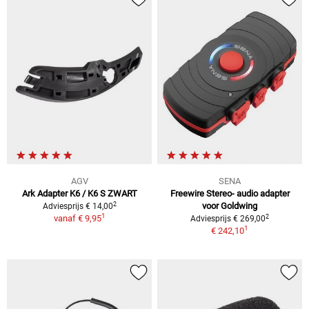
AGV
SENA
Ark Adapter K6 / K6 S ZWART
Freewire Stereo- audio adapter
2
voor Goldwing
Adviesprijs € 14,00
1
2
vanaf
€ 9,95
Adviesprijs € 269,00
1
€ 242,10