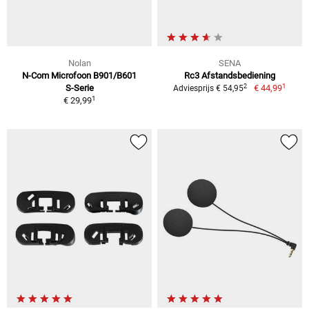
Nolan
SENA
N-Com Microfoon B901/B601
Rc3 Afstandsbediening
1
2
S-Serie
€ 44,99
Adviesprijs € 54,95
1
€ 29,99