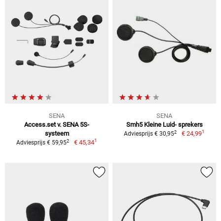
SENA
SENA
Access.set v. SENA 5S-
Smh5 Kleine Luid- sprekers
1
2
systeem
€ 24,99
Adviesprijs € 30,95
1
2
€ 45,34
Adviesprijs € 59,95