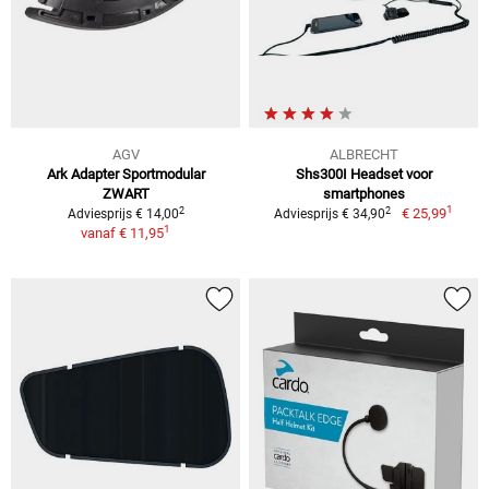
AGV
ALBRECHT
Ark Adapter Sportmodular
Shs300I Headset voor
ZWART
smartphones
1
2
2
€ 25,99
Adviesprijs € 14,00
Adviesprijs € 34,90
1
vanaf
€ 11,95