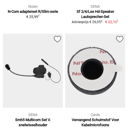
Nolan
SENA
N-Com adapterset R/Slim-serie
Sf 2/4/Lse Hd-Speaker
1
€ 25,99
Lautsprecher-Set
1
2
€ 22,10
Adviesprijs € 26,95
SENA
Cardo
Smh5 Multicom Set V.
Vervangend Schuimstof Voor
snelwisselhouder
Kabelmicrofoons