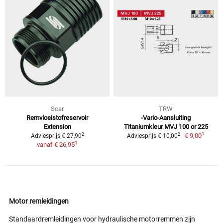
Scar
TRW
Remvloeistofreservoir
-Vario-Aansluiting
Extension
Titaniumkleur MVJ 100 or 225
1
2
2
€ 9,00
Adviesprijs € 27,90
Adviesprijs € 10,00
1
vanaf
€ 26,95
Motor remleidingen
Standaardremleidingen voor hydraulische motorremmen zijn