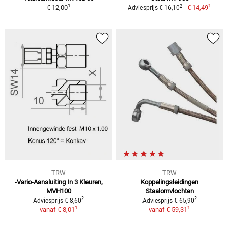
1
1
2
€ 12,00
€ 14,49
Adviesprijs € 16,10
TRW
TRW
-Vario-Aansluiting In 3 Kleuren,
Koppelingsleidingen
MVH100
Staalomvlochten
2
2
Adviesprijs € 8,60
Adviesprijs € 65,90
1
1
vanaf
€ 8,01
vanaf
€ 59,31