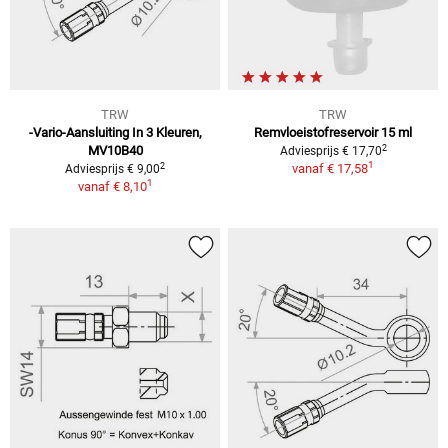
TRW
TRW
-Vario-Aansluiting In 3 Kleuren,
Remvloeistofreservoir 15 ml
2
MV10B40
Adviesprijs € 17,70
1
2
vanaf
€ 17,58
Adviesprijs € 9,00
1
vanaf
€ 8,10