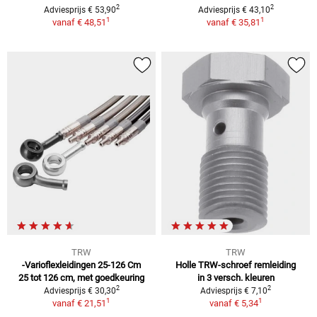
2
2
Adviesprijs € 53,90
Adviesprijs € 43,10
1
1
vanaf
€ 48,51
vanaf
€ 35,81
TRW
TRW
-Varioflexleidingen 25-126 Cm
Holle TRW-schroef remleiding
25 tot 126 cm, met goedkeuring
in 3 versch. kleuren
2
2
Adviesprijs € 30,30
Adviesprijs € 7,10
1
1
vanaf
€ 21,51
vanaf
€ 5,34