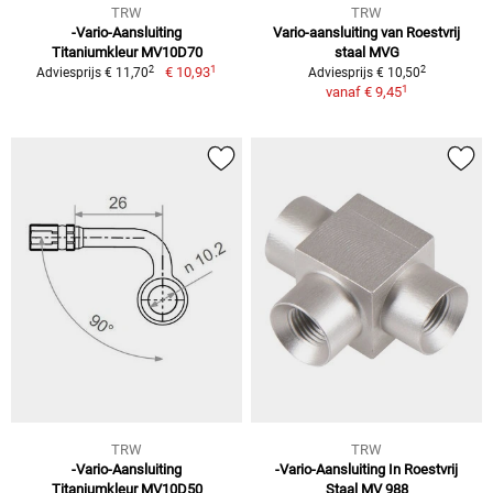
TRW
TRW
-Vario-Aansluiting
Vario-aansluiting van Roestvrij
Titaniumkleur MV10D70
staal MVG
1
2
2
€ 10,93
Adviesprijs € 11,70
Adviesprijs € 10,50
1
vanaf
€ 9,45
TRW
TRW
-Vario-Aansluiting
-Vario-Aansluiting In Roestvrij
Titaniumkleur MV10D50
Staal MV 988