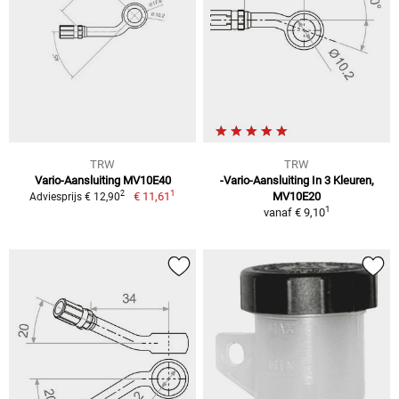
TRW
TRW
Vario-Aansluiting MV10E40
-Vario-Aansluiting In 3 Kleuren,
1
2
€ 11,61
MV10E20
Adviesprijs € 12,90
1
vanaf
€ 9,10