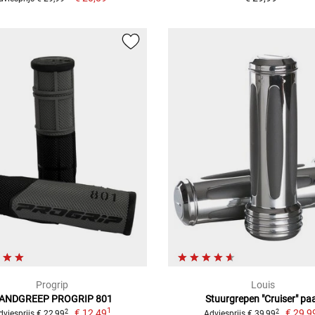
Progrip
Louis
ANDGREEP PROGRIP 801
Stuurgrepen "Cruiser" pa
1
€ 12,49
€ 29,9
2
2
dviesprijs € 22,99
Adviesprijs € 39,99