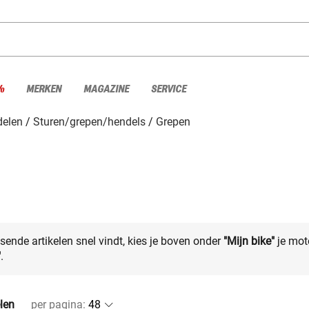
%
MERKEN
MAGAZINE
SERVICE
elen
Sturen/grepen/hendels
Grepen
sende artikelen snel vindt, kies je boven onder
"Mijn bike"
je mot
"
.
elen
per pagina
: