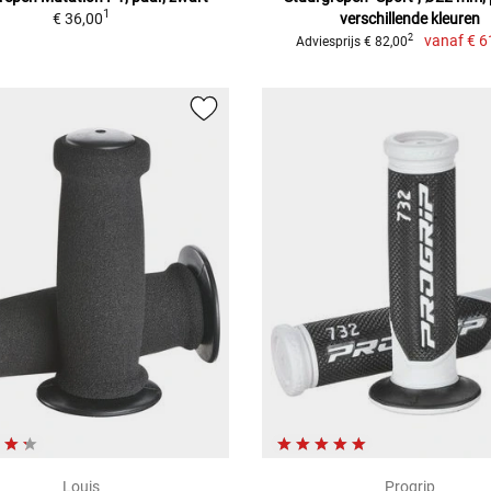
1
€ 36,00
verschillende kleuren
vanaf
€ 6
2
Adviesprijs € 82,00
Louis
Progrip