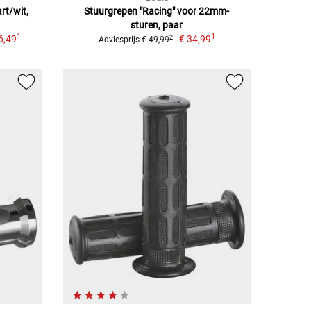
rt/wit,
Stuurgrepen "Racing" voor 22mm-
sturen, paar
1
1
6,49
€ 34,99
2
Adviesprijs € 49,99