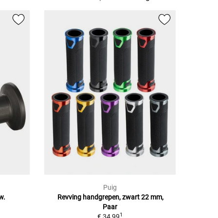
Puig
w.
Revving handgrepen, zwart 22 mm,
Paar
1
€ 34,99