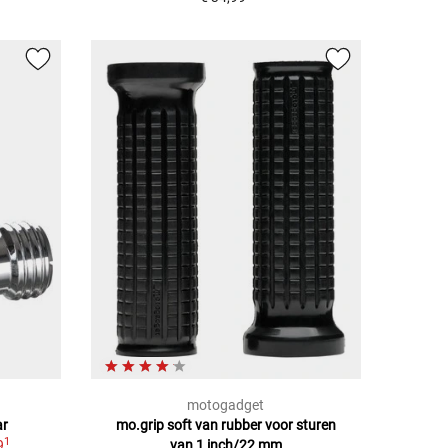
motogadget
ar
mo.grip soft van rubber voor sturen
1
9
van 1 inch/22 mm