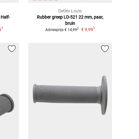
Detlev Louis
Half-
Rubber greep LD-521 22 mm, paar,
bruin
1
1
5
€ 9,99
2
Adviesprijs € 14,99