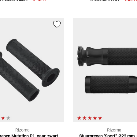
Rizoma
Rizoma
repen Mutation P1, paar, zwart
Stuurgrepen "Sport", Ø22 mm, 