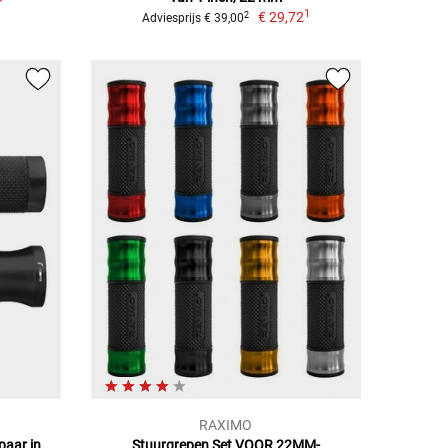
1
€ 29,72
2
Adviesprijs € 39,00
RAXIMO
paar in
Stuurgrepen Set VOOR 22MM-