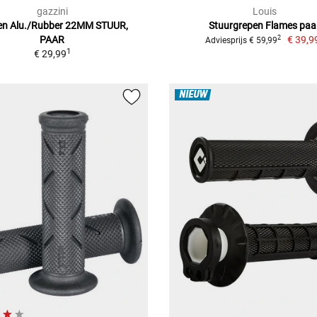
gazzini
Louis
en Alu./Rubber 22MM STUUR,
Stuurgrepen Flames paa
PAAR
€ 39,9
2
Adviesprijs € 59,99
1
€ 29,99
NIEUW