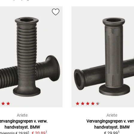
Ariete
Ariete
ervangingsgrepen v. verw.
Vervangingsgrepen v. ver
handvatsyst. BMW
handvatsyst. BMW
1
1
€ 20,89
€ 29,99
2
dviesprijs € 29,99