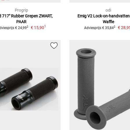
Progrip
odi
d 717" Rubber Grepen ZWART,
Emig V2 Lock-on-handvatten 
PAAR
Waffle
1
€ 15,90
€ 28,9
2
2
dviesprijs € 24,99
Adviesprijs € 35,84