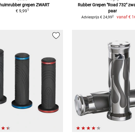
huimrubber grepen ZWART
Rubber Grepen "Road 732" zwa
1
€ 9,99
paar
vanaf
€ 1
2
Adviesprijs € 24,99