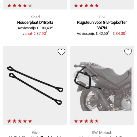
Shad
Givi
Houderplaat D1Bprta
Rugsteun voor Givi-topkoffer
2
V47N
Adviesprijs € 103,43
1
1
2
vanaf
€ 87,90
€ 34,00
Adviesprijs € 42,50
Givi
SW-Motech