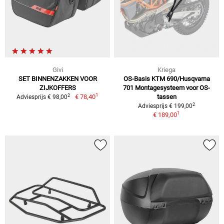
Givi
Kriega
SET BINNENZAKKEN VOOR
OS-Basis KTM 690/Husqvarna
ZIJKOFFERS
701 Montagesysteem voor OS-
1
2
€ 78,40
tassen
Adviesprijs € 98,00
2
Adviesprijs € 199,00
1
€ 189,00