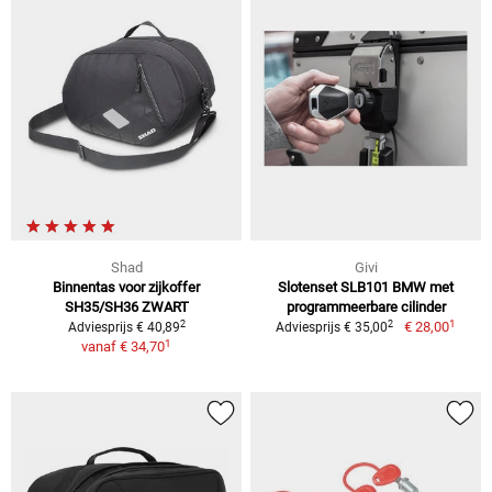
Shad
Givi
Binnentas voor zijkoffer
Slotenset SLB101 BMW met
SH35/SH36 ZWART
programmeerbare cilinder
1
2
2
€ 28,00
Adviesprijs € 40,89
Adviesprijs € 35,00
1
vanaf
€ 34,70