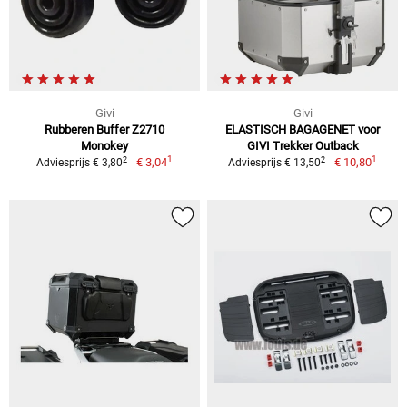
Givi
Givi
Rubberen Buffer Z2710
ELASTISCH BAGAGENET voor
Monokey
GIVI Trekker Outback
1
1
2
2
€ 3,04
€ 10,80
Adviesprijs € 3,80
Adviesprijs € 13,50