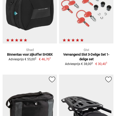
Shad
Givi
Binnentas voor zijkoffer SH38X
Vervangend Slot 3-Delige Set 1-
1
2
€ 46,70
delige set
Adviesprijs € 55,00
1
2
€ 30,40
Adviesprijs € 38,00