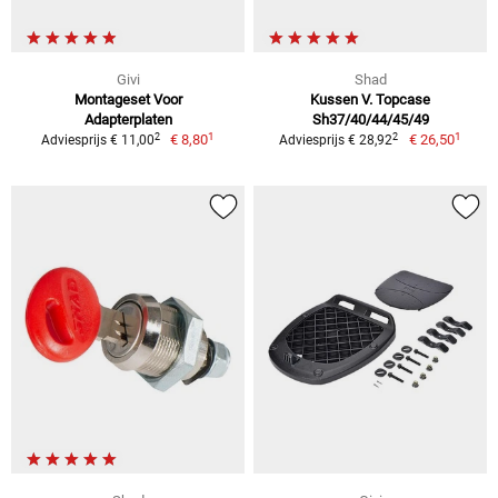
Givi
Shad
Montageset Voor
Kussen V. Topcase
Adapterplaten
Sh37/40/44/45/49
1
1
2
2
€ 8,80
€ 26,50
Adviesprijs € 11,00
Adviesprijs € 28,92