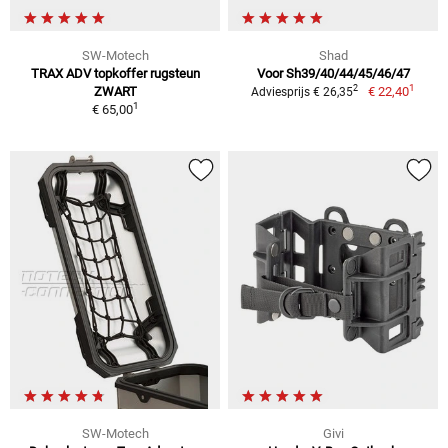
SW-Motech
Shad
TRAX ADV topkoffer rugsteun
Voor Sh39/40/44/45/46/47
1
2
ZWART
€ 22,40
Adviesprijs € 26,35
1
€ 65,00
SW-Motech
Givi