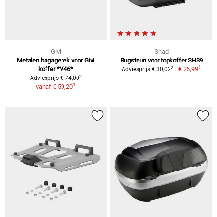
Givi
Shad
Metalen bagagerek voor Givi
Rugsteun voor topkoffer SH39
1
2
koffer *V46*
€ 26,99
Adviesprijs € 30,02
2
Adviesprijs € 74,00
1
vanaf
€ 59,20