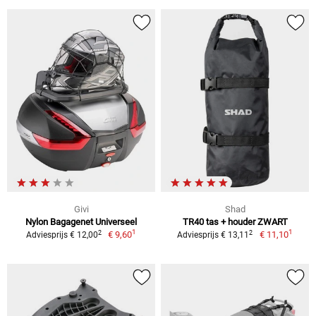
Givi
Shad
Nylon Bagagenet Universeel
TR40 tas + houder ZWART
1
1
2
2
€ 9,60
€ 11,10
Adviesprijs € 12,00
Adviesprijs € 13,11