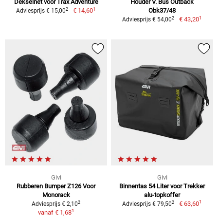
Dekselnet voor Trax Adventure
Houder V. Bus Outback
1
2
€ 14,60
Obk37/48
Adviesprijs € 15,00
1
2
€ 43,20
Adviesprijs € 54,00
Givi
Givi
Rubberen Bumper Z126 Voor
Binnentas 54 Liter voor Trekker
Monorack
alu-topkoffer
1
2
2
€ 63,60
Adviesprijs € 2,10
Adviesprijs € 79,50
1
vanaf
€ 1,68