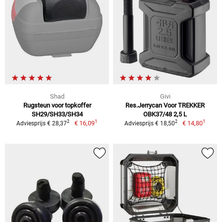
Shad
Givi
Rugsteun voor topkoffer
Res.Jerrycan Voor TREKKER
SH29/SH33/SH34
OBK37/48 2,5 L
1
1
2
2
€ 16,09
€ 14,80
Adviesprijs € 28,37
Adviesprijs € 18,50