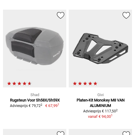
Shad
Givi
Rugsteun Voor Sh58X/Sh59X
Platen-Kit Monokey M8 VAN
1
2
€ 67,99
ALUMINIUM
Adviesprijs € 79,72
2
Adviesprijs € 117,50
1
vanaf
€ 94,00