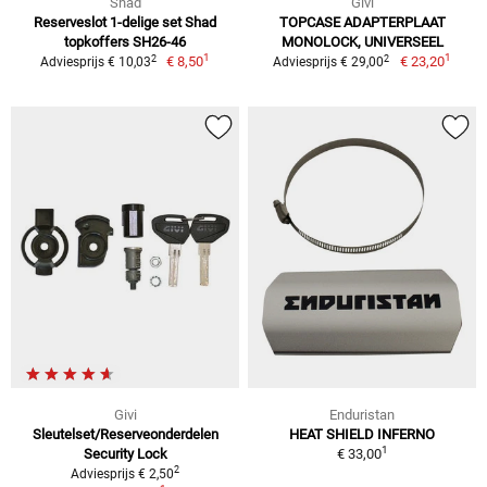
Shad
Givi
Reserveslot 1-delige set Shad
TOPCASE ADAPTERPLAAT
topkoffers SH26-46
MONOLOCK, UNIVERSEEL
1
1
2
2
€ 8,50
€ 23,20
Adviesprijs € 10,03
Adviesprijs € 29,00
Givi
Enduristan
Sleutelset/Reserveonderdelen
HEAT SHIELD INFERNO
1
Security Lock
€ 33,00
2
Adviesprijs € 2,50