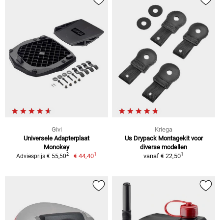
Givi
Kriega
Universele Adapterplaat
Us Drypack Montagekit voor
Monokey
diverse modellen
1
1
2
€ 44,40
vanaf
€ 22,50
Adviesprijs € 55,50