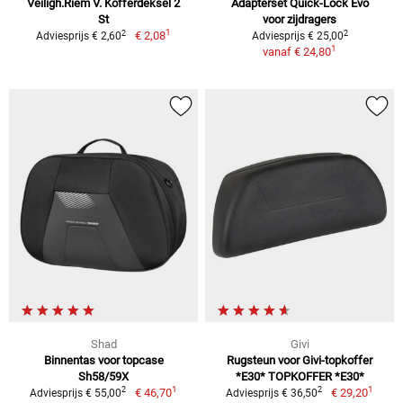
Veiligh.Riem V. Kofferdeksel 2
Adapterset Quick-Lock Evo
St
voor zijdragers
1
2
2
€ 2,08
Adviesprijs € 2,60
Adviesprijs € 25,00
1
vanaf
€ 24,80
Shad
Givi
Binnentas voor topcase
Rugsteun voor Givi-topkoffer
Sh58/59X
*E30* TOPKOFFER *E30*
1
1
2
2
€ 46,70
€ 29,20
Adviesprijs € 55,00
Adviesprijs € 36,50