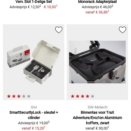
Verv. Slot 1-Delige Set
Monorack Adapterplaat
1
2
2
€ 10,00
Adviesprijs € 12,50
Adviesprijs € 46,00
1
vanaf
€ 36,80
Givi
SW-Motech
SmartSecurityLock - sleutel +
Binnentas voor TraX
cilinder
Adventure/Evo/Ion Aluminium
2
koffers, zwart
Adviesprijs € 19,00
1
1
vanaf
€ 15,20
vanaf
€ 30,00