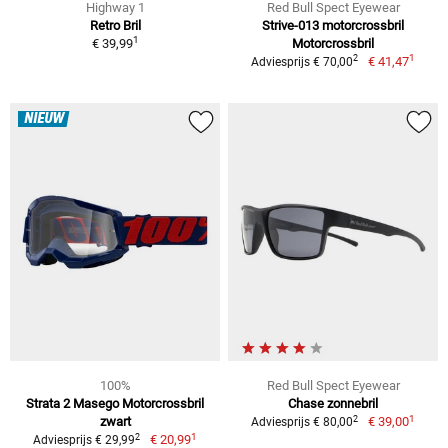
Highway 1
Red Bull Spect Eyewear
Retro Bril
Strive-013 motorcrossbril
1
€ 39,99
Motorcrossbril
1
2
€ 41,47
Adviesprijs € 70,00
NIEUW
100%
Red Bull Spect Eyewear
Strata 2 Masego Motorcrossbril
Chase zonnebril
1
2
zwart
€ 39,00
Adviesprijs € 80,00
1
2
€ 20,99
Adviesprijs € 29,99