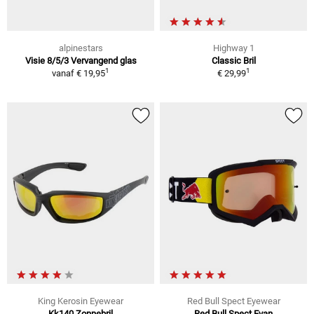
alpinestars
Highway 1
Visie 8/5/3 Vervangend glas
Classic Bril
1
1
vanaf
€ 19,95
€ 29,99
King Kerosin Eyewear
Red Bull Spect Eyewear
Kk140 Zonnebril
Red Bull Spect Evan