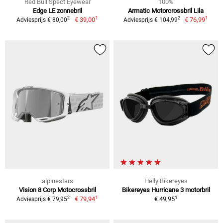
Red Bull Spect Eyewear
100%
Edge LE zonnebril
Armatic Motorcrossbril Lila
1
1
2
2
€ 39,00
€ 76,99
Adviesprijs € 80,00
Adviesprijs € 104,99
alpinestars
Helly Bikereyes
Vision 8 Corp Motocrossbril
Bikereyes Hurricane 3 motorbril
1
1
2
€ 79,94
€ 49,95
Adviesprijs € 79,95