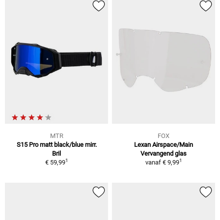
MTR
FOX
S15 Pro matt black/blue mirr.
Lexan Airspace/Main
Bril
Vervangend glas
1
1
€ 59,99
vanaf
€ 9,99