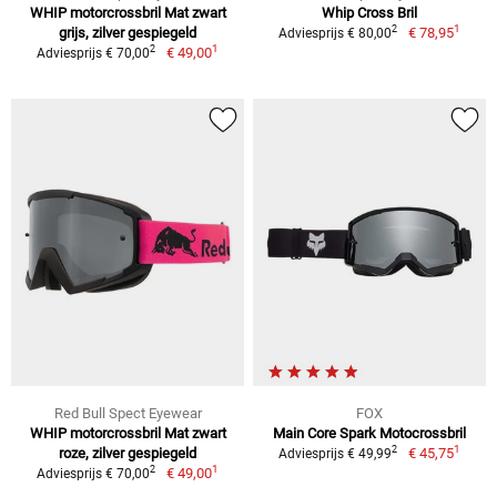
WHIP motorcrossbril Mat zwart
Whip Cross Bril
1
2
grijs, zilver gespiegeld
€ 78,95
Adviesprijs € 80,00
1
2
€ 49,00
Adviesprijs € 70,00
Red Bull Spect Eyewear
FOX
WHIP motorcrossbril Mat zwart
Main Core Spark Motocrossbril
1
2
roze, zilver gespiegeld
€ 45,75
Adviesprijs € 49,99
1
2
€ 49,00
Adviesprijs € 70,00