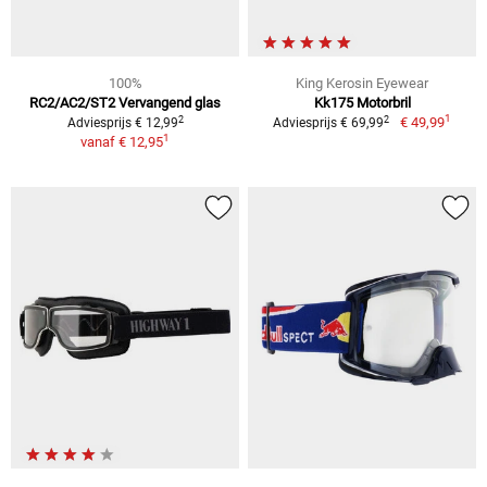
100%
King Kerosin Eyewear
RC2/AC2/ST2 Vervangend glas
Kk175 Motorbril
1
2
2
€ 49,99
Adviesprijs € 12,99
Adviesprijs € 69,99
1
vanaf
€ 12,95