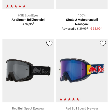
HSE SportEyes
100%
Air-Stream Bril Zonnebril
Strata 2 Motorcrossbril
1
€ 39,95
Neongeel
1
2
€ 33,99
Adviesprijs € 39,99
Red Bull Spect Eyewear
Red Bull Spect Eyewear