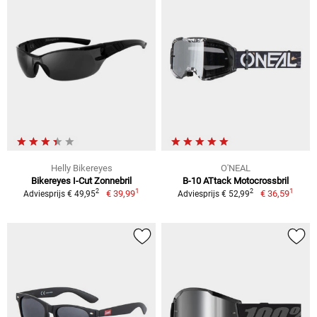
Helly Bikereyes
O'NEAL
Bikereyes I-Cut Zonnebril
B-10 ATtack Motocrossbril
1
1
2
2
€ 39,99
€ 36,59
Adviesprijs € 49,95
Adviesprijs € 52,99