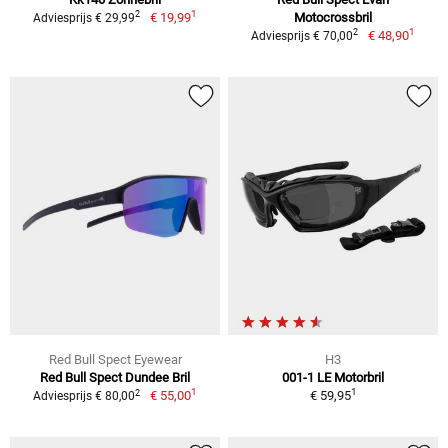
1
2
€ 19,99
Motocrossbril
Adviesprijs € 29,99
1
2
€ 48,90
Adviesprijs € 70,00
Red Bull Spect Eyewear
H3
Red Bull Spect Dundee Bril
001-1 LE Motorbril
1
1
2
€ 55,00
€ 59,95
Adviesprijs € 80,00