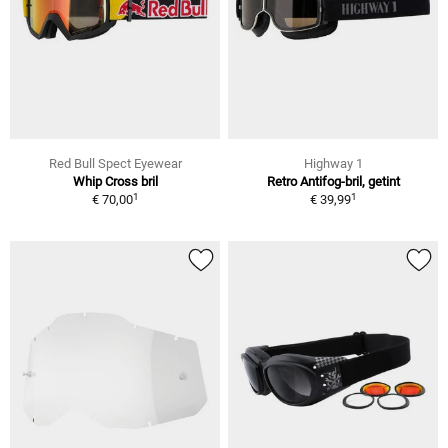
Red Bull Spect Eyewear
Highway 1
Whip Cross bril
Retro Antifog-bril, getint
1
1
€ 70,00
€ 39,99