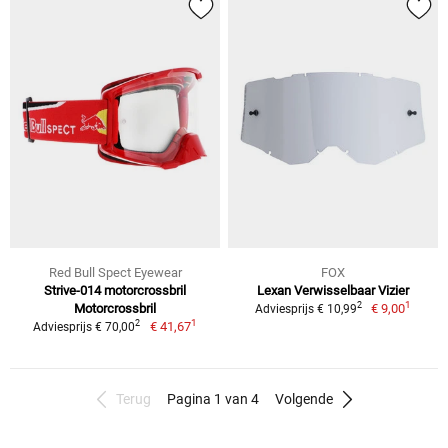
Red Bull Spect Eyewear
FOX
Strive-014 motorcrossbril
Lexan Verwisselbaar Vizier
1
2
Motorcrossbril
€ 9,00
Adviesprijs € 10,99
1
2
€ 41,67
Adviesprijs € 70,00
Terug
Pagina 1 van 4
Volgende