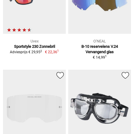
Uvex
O'NEAL
Sportstyle 230 Zonnebril
B-10 reservelens V.24
1
2
€ 22,36
Vervangend glas
Adviesprijs € 29,95
1
€ 14,99