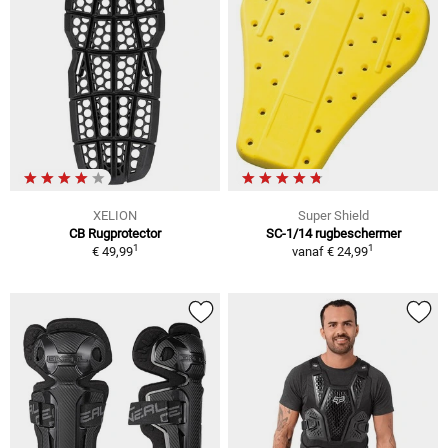
XELION
Super Shield
CB Rugprotector
SC-1/14 rugbeschermer
1
1
€ 49,99
vanaf
€ 24,99