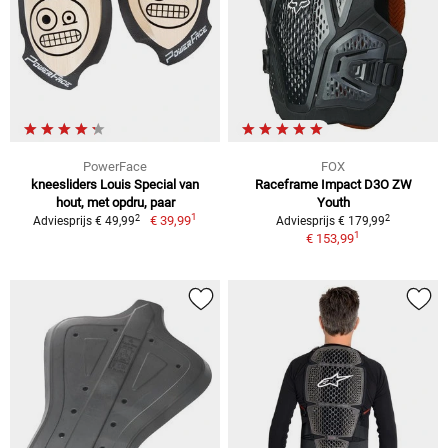
PowerFace
FOX
kneesliders Louis Special van
Raceframe Impact D3O ZW
hout, met opdru, paar
Youth
1
2
2
€ 39,99
Adviesprijs € 49,99
Adviesprijs € 179,99
1
€ 153,99