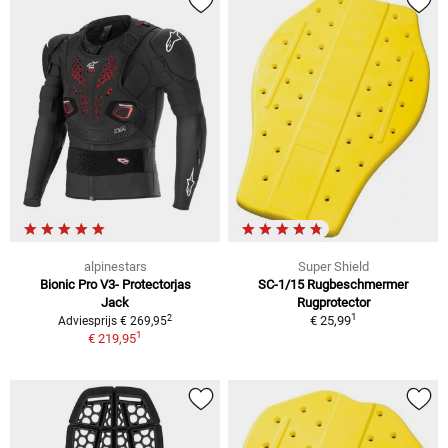
alpinestars
Super Shield
Bionic Pro V3- Protectorjas
SC-1/15 Rugbeschmermer
Jack
Rugprotector
1
2
€ 25,99
Adviesprijs € 269,95
1
€ 219,95