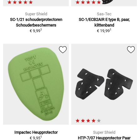
Super Shield
Sas-Tec
SC-1/21 schouderprotectoren
SC-1/ECB2AIR E type B, paar,
Schouderbeschermers
klittenband
1
1
€ 9,99
€ 19,99
Impactec Heupprotector
Super Shield
1
€ 9,95
HTP-7/07 Heupprotector Paar