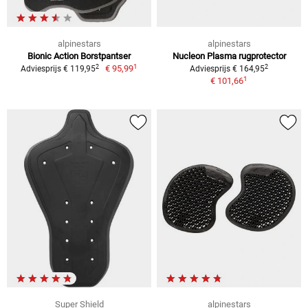
alpinestars
alpinestars
Bionic Action Borstpantser
Nucleon Plasma rugprotector
1
2
2
€ 95,99
Adviesprijs € 119,95
Adviesprijs € 164,95
1
€ 101,66
Super Shield
alpinestars