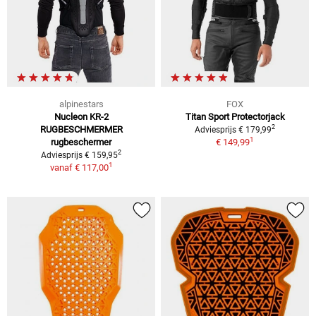
alpinestars
FOX
Nucleon KR-2
Titan Sport Protectorjack
2
RUGBESCHMERMER
Adviesprijs € 179,99
1
rugbeschermer
€ 149,99
2
Adviesprijs € 159,95
1
vanaf
€ 117,00