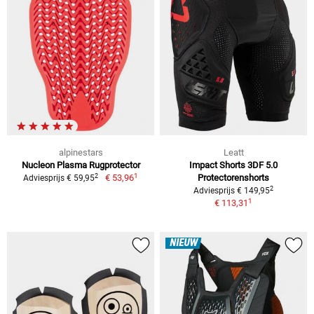
alpinestars
Leatt
Nucleon Plasma Rugprotector
Impact Shorts 3DF 5.0
1
2
€ 53,96
Protectorenshorts
Adviesprijs € 59,95
2
Adviesprijs € 149,95
1
€ 113,31
NIEUW