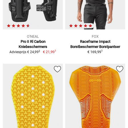
O'NEAL
FOX
Pro II Rl Carbon
Raceframe Impact
Kniebeschermers
Borstbeschermer Borstpantser
1
1
2
€ 21,99
€ 169,99
Adviesprijs € 24,99