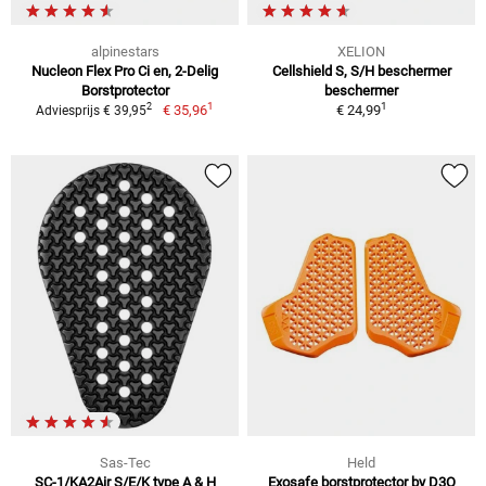
alpinestars
XELION
Nucleon Flex Pro Ci en, 2-Delig
Cellshield S, S/H beschermer
Borstprotector
beschermer
1
1
2
€ 35,96
€ 24,99
Adviesprijs € 39,95
Sas-Tec
Held
SC-1/KA2Air S/E/K type A & H
Exosafe borstprotector by D3O