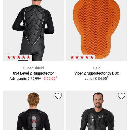
Super Shield
Held
834 Level 2 Rugprotector
Viper 2 rugprotector by D3O
1
1
2
€ 69,99
vanaf
€ 34,95
Adviesprijs € 79,99