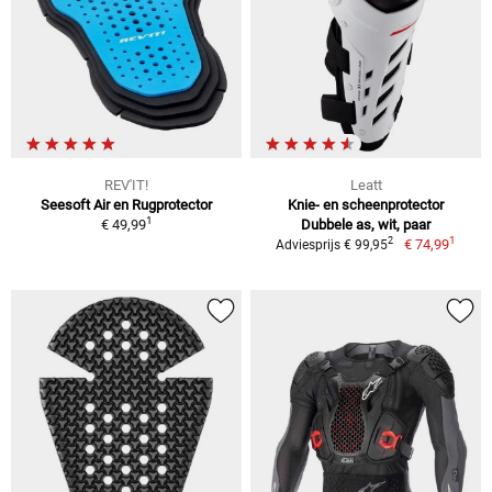
REV'IT!
Leatt
Seesoft Air en Rugprotector
Knie- en scheenprotector
1
€ 49,99
Dubbele as, wit, paar
1
2
€ 74,99
Adviesprijs € 99,95