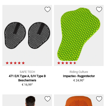
SAFE TECH
Riding Culture
471 E/K Type A, S/H Type B
Impactec- Rugprotector
1
Beschermers
€ 24,90
1
€ 16,99