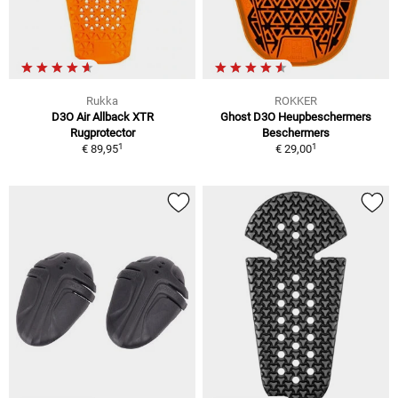
Rukka
ROKKER
D3O Air Allback XTR
Ghost D3O Heupbeschermers
Rugprotector
Beschermers
1
1
€ 89,95
€ 29,00