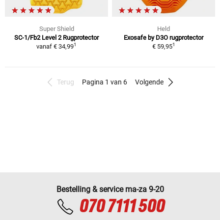
Super Shield
Held
SC-1/Fb2 Level 2 Rugprotector
Exosafe by D3O rugprotector
1
1
vanaf
€ 34,99
€ 59,95
Terug
Pagina 1 van 6
Volgende
Bestelling & service ma-za 9-20
070 7111 500