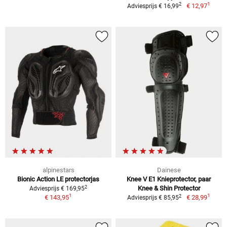
1
2
€ 12,97
Adviesprijs € 16,99
alpinestars
Dainese
Bionic Action LE protectorjas
Knee V E1 Knieprotector, paar
2
Knee & Shin Protector
Adviesprijs € 169,95
1
1
2
€ 143,95
€ 28,99
Adviesprijs € 85,95