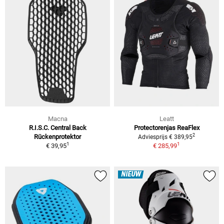
Macna
Leatt
R.I.S.C. Central Back
Protectorenjas ReaFlex
2
Rückenprotektor
Adviesprijs € 389,95
1
1
€ 39,95
€ 285,99
NIEUW