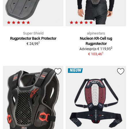
Super Shield
alpinestars
Rugprotector Back Protector
Nucleon KR-Cell rug
1
€ 24,99
Rugprotector
2
Adviesprijs € 119,95
1
€ 103,46
NIEUW