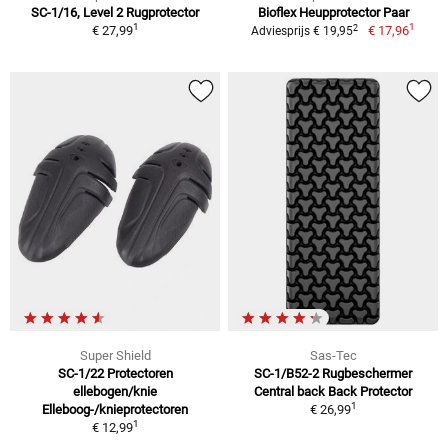
SC-1/16, Level 2 Rugprotector
Bioflex Heupprotector Paar
1
1
2
€ 27,99
€ 17,96
Adviesprijs € 19,95
Super Shield
Sas-Tec
SC-1/22 Protectoren
SC-1/B52-2 Rugbeschermer
ellebogen/knie
Central back Back Protector
1
Elleboog-/knieprotectoren
€ 26,99
1
€ 12,99