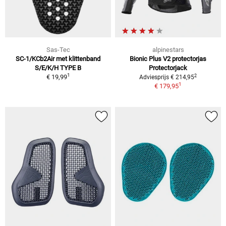
Sas-Tec
alpinestars
SC-1/KCb2Air met klittenband
Bionic Plus V2 protectorjas
S/E/K/H TYPE B
Protectorjack
1
2
€ 19,99
Adviesprijs € 214,95
1
€ 179,95