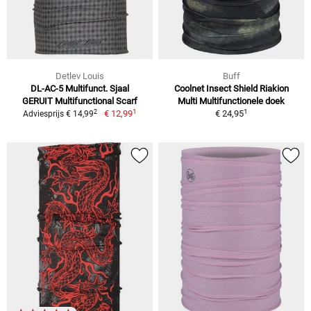
Detlev Louis
Buff
DL-AC-5 Multifunct. Sjaal
Coolnet Insect Shield Riakion
GERUIT Multifunctional Scarf
Multi Multifunctionele doek
1
1
2
€ 12,99
€ 24,95
Adviesprijs € 14,99