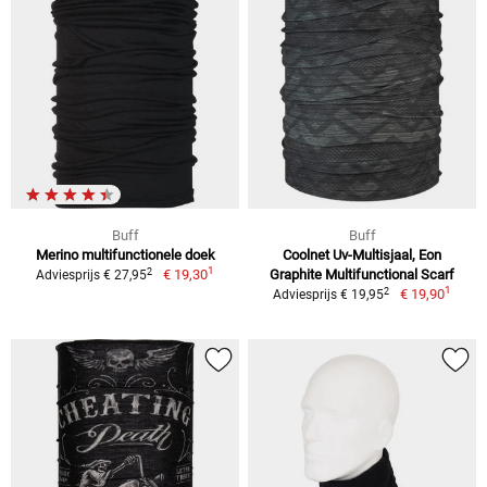
Buff
Buff
Merino multifunctionele doek
Coolnet Uv-Multisjaal, Eon
1
2
€ 19,30
Graphite Multifunctional Scarf
Adviesprijs € 27,95
1
2
€ 19,90
Adviesprijs € 19,95