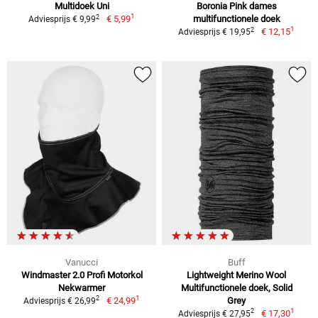
Multidoek Uni
Boronia Pink dames
1
2
€ 5,99
multifunctionele doek
Adviesprijs € 9,99
1
2
€ 12,15
Adviesprijs € 19,95
Vanucci
Buff
Windmaster 2.0 Profi Motorkol
Lightweight Merino Wool
Nekwarmer
Multifunctionele doek, Solid
1
2
€ 24,99
Grey
Adviesprijs € 26,99
1
2
€ 17,30
Adviesprijs € 27,95