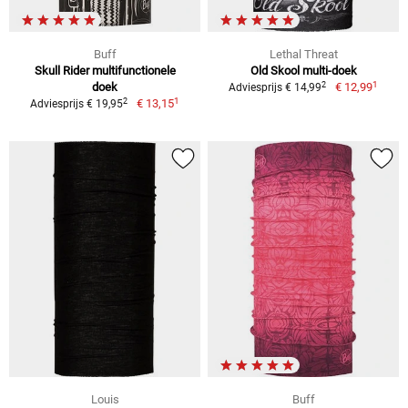
Buff
Lethal Threat
Skull Rider multifunctionele
Old Skool multi-doek
1
2
doek
€ 12,99
Adviesprijs € 14,99
1
2
€ 13,15
Adviesprijs € 19,95
Louis
Buff