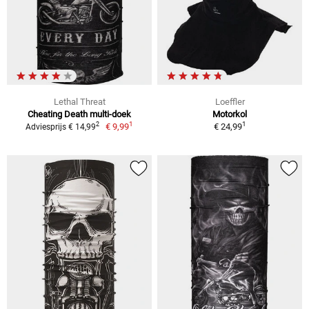
Lethal Threat
Loeffler
Cheating Death multi-doek
Motorkol
1
1
2
€ 9,99
€ 24,99
Adviesprijs € 14,99