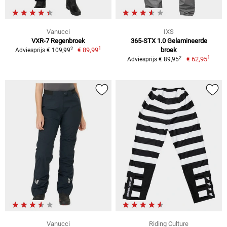
Vanucci
IXS
VXR-7 Regenbroek
365-STX 1.0 Gelamineerde
1
2
€ 89,99
broek
Adviesprijs € 109,99
1
2
€ 62,95
Adviesprijs € 89,95
Vanucci
Riding Culture