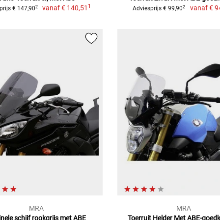
1
vanaf
€ 140,51
vanaf
€ 9
2
2
prijs € 147,90
Adviesprijs € 99,90
MRA
MRA
inele schijf rookgrijs met ABE
Toerruit Helder Met ABE-goed