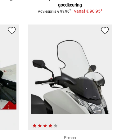
goedkeuring
1
vanaf
€ 90,95
2
Adviesprijs € 99,90
Ermax