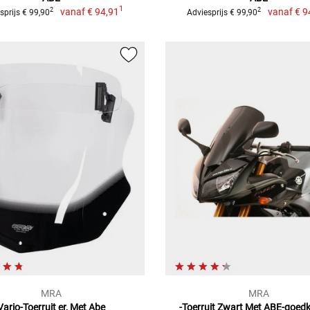
1
vanaf
€ 94,91
vanaf
€ 9
2
2
sprijs € 99,90
Adviesprijs € 99,90
MRA
MRA
Vario-Toerruit er, Met Abe
-Toerruit Zwart Met ABE-goed