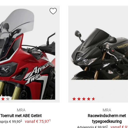
MRA
MRA
Toerruit met ABE Getint
Racewindscherm met
1
vanaf
€ 75,97
typegoedkeuring
2
sprijs € 99,90
vanaf
€ 9
2
Adviesprijs € 99,90