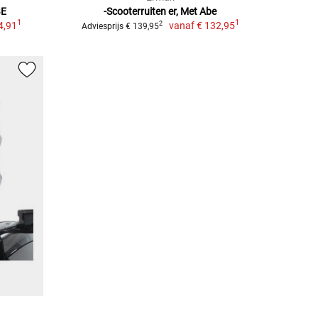
BE
-Scooterruiten er, Met Abe
1
1
4,91
vanaf
€ 132,95
2
Adviesprijs € 139,95