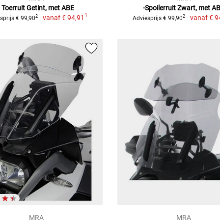
- Toerruit Getint, met ABE
-Spoilerruit Zwart, met A
1
vanaf
€ 94,91
vanaf
€ 9
2
2
sprijs € 99,90
Adviesprijs € 99,90
MRA
MRA