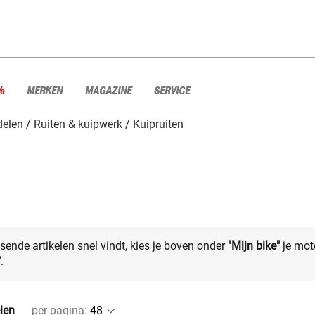
%
MERKEN
MAGAZINE
SERVICE
elen
Ruiten & kuipwerk
Kuipruiten
sende artikelen snel vindt, kies je boven onder
"Mijn bike"
je mot
"
.
elen
per pagina
: