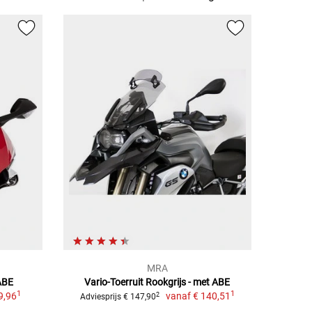
MRA
ABE
Vario-Toerruit Rookgrijs - met ABE
1
1
9,96
vanaf
€ 140,51
2
Adviesprijs € 147,90