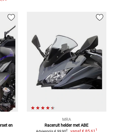
MRA
rset en
Raceruit helder met ABE
1
vanaf
€ 85,61
2
Adviesprijs € 99,90