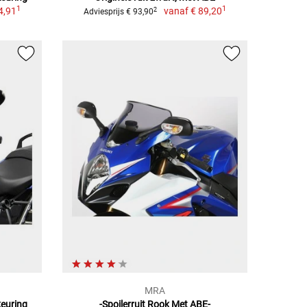
1
1
4,91
vanaf
€ 89,20
2
Adviesprijs € 93,90
MRA
keuring
-Spoilerruit Rook Met ABE-