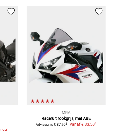
MRA
Raceruit rookgrijs, met ABE
1
vanaf
€ 83,50
2
Adviesprijs € 87,90
1
3,99