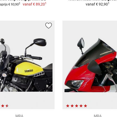
1
1
vanaf
€ 89,20
vanaf
€ 92,90
2
sprijs € 93,90
MRA
MRA