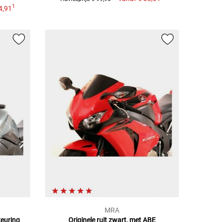
1
4,91
MRA
keuring
Originele ruit zwart, met ABE