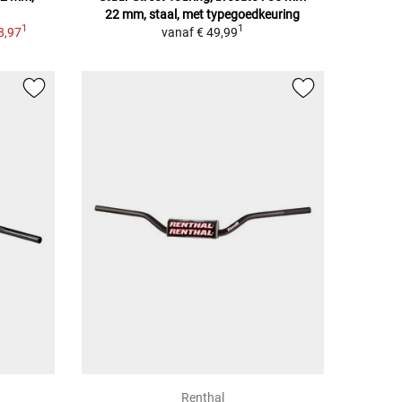
22 mm, staal, met typegoedkeuring
1
1
8,97
vanaf
€ 49,99
Renthal