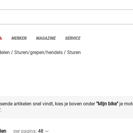
%
MERKEN
MAGAZINE
SERVICE
elen
Sturen/grepen/hendels
Sturen
sende artikelen snel vindt, kies je boven onder
"Mijn bike"
je mot
"
.
elen
per pagina
: