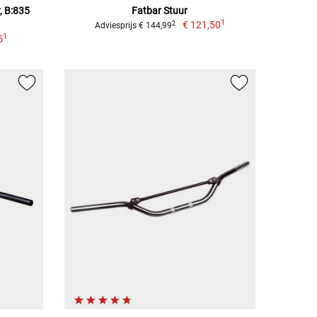
, B:835
Fatbar Stuur
1
€ 121,50
2
Adviesprijs € 144,99
1
5