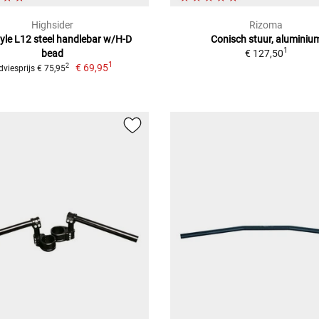
Highsider
Rizoma
tyle L12 steel handlebar w/H-D
Conisch stuur, aluminiu
1
bead
€ 127,50
1
€ 69,95
2
dviesprijs € 75,95