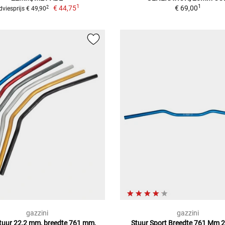
1
1
€ 44,75
€ 69,00
2
dviesprijs € 49,90
gazzini
gazzini
tuur 22,2 mm, breedte 761 mm,
Stuur Sport Breedte 761 Mm 