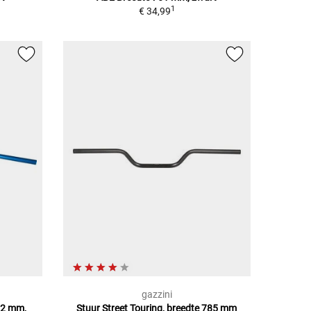
1
€ 34,99
gazzini
22 mm,
Stuur Street Touring, breedte 785 mm