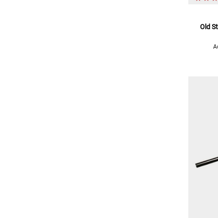
Old S
A