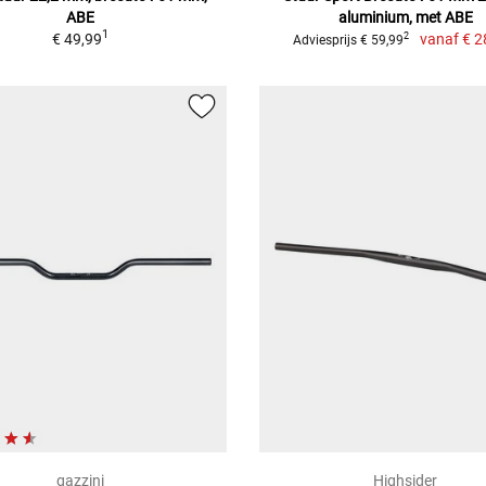
ABE
aluminium, met ABE
1
€ 49,99
vanaf
€ 2
2
Adviesprijs € 59,99
gazzini
Highsider