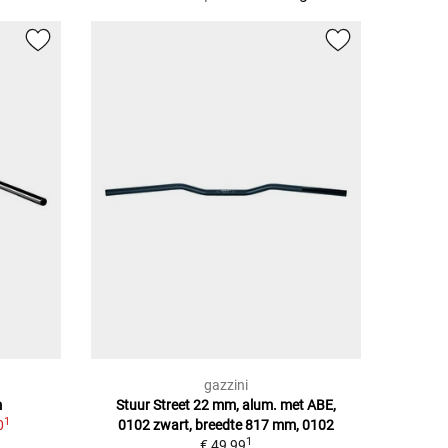
gazzini
m
Stuur Street 22 mm, alum. met ABE,
1
0
0102 zwart, breedte 817 mm, 0102
1
€ 49,99