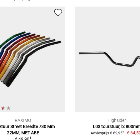
RAXIMO
Highsider
Stuur Street Breedte 730 Mm
L03 tourstuur, b: 800m
22MM, MET ABE
€ 64,5
2
Adviesprijs € 69,95
1
€ 49,90