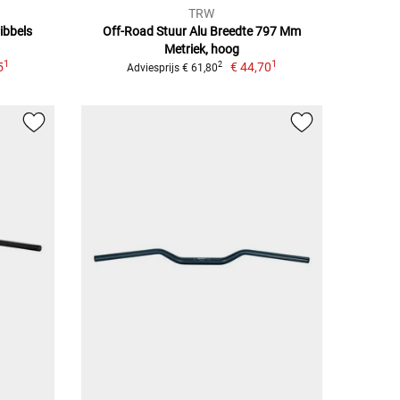
TRW
ibbels
Off-Road Stuur Alu Breedte 797 Mm
Metriek, hoog
1
1
5
€ 44,70
2
Adviesprijs € 61,80