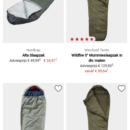
Nordkap
Wechsel Tents
Alta Slaapzak
Wildfire 0° Mummieslaapzak in
1
2
€ 34,97
div. maten
Adviesprijs € 49,99
2
Adviesprijs € 129,90
1
vanaf
€ 99,64