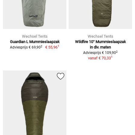
Wechsel Tents
Wechsel Tents
Guardian L Mummieslaapzak
Wildfire 10° Mummieslaapzak
1
2
€ 55,96
in div. maten
Adviesprijs € 69,90
2
Adviesprijs € 109,90
1
vanaf
€ 70,33