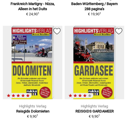
Frankreich Martigny - Nizza,
Baden-Württemberg / Bayern
Alleen in het Duits
288 pagina's
1
1
€ 24,90
€ 19,90
Highlights Verlag
Highlights Verlag
Reisgids Dolomieten
REISGIDS GARDAMEER
1
1
€ 9,90
€ 9,90