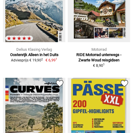
Delius Klasing Verlag
Motorrad
Oostenrijk Alleen in het Duits
RIDE Motorrad unterwegs -
1
2
€ 6,99
Zwarte Woud reisgidsen
Adviesprijs € 19,90
1
€ 8,90