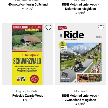
Bruckmann Verlag
Motorrad
40 motortochten in Duitsland
RIDE Motorrad unterwegs -
1
€ 32,99
Dolomieten reisgidsen
1
€ 8,90
Highlights Verlag
Motorrad
Reisgids Zwarte Woud
RIDE Motorrad unterwegs -
1
€ 9,90
Zwitserland reisgidsen
1
€ 8,90