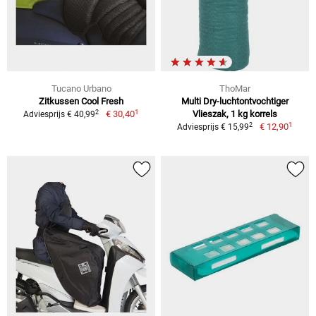
Tucano Urbano
ThoMar
Zitkussen Cool Fresh
Multi Dry-luchtontvochtiger
1
2
€ 30,40
Vlieszak, 1 kg korrels
Adviesprijs € 40,99
1
2
€ 12,90
Adviesprijs € 15,99