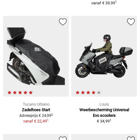
1
vanaf
€ 39,99
Tucano Urbano
Louis
Zadelhoes Start
Weerbescherming Universal
2
Evo scooters
Adviesprijs € 24,99
1
1
vanaf
€ 22,49
€ 34,99