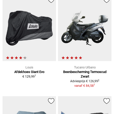
Louis
Tucano Urbano
Afdekhoes Giant Evo
Beenbescherming Termoscud
1
€ 129,99
Zwart
2
Adviesprijs € 126,99
1
vanaf
€ 84,58