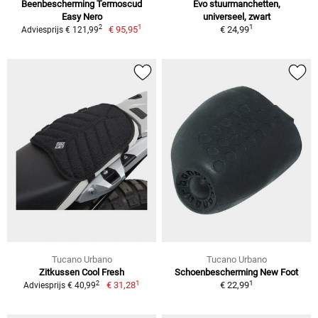
Beenbescherming Termoscud
Evo stuurmanchetten,
Easy Nero
universeel, zwart
1
1
2
€ 95,95
€ 24,99
Adviesprijs € 121,99
Tucano Urbano
Tucano Urbano
Zitkussen Cool Fresh
Schoenbescherming New Foot
1
1
2
€ 31,28
€ 22,99
Adviesprijs € 40,99