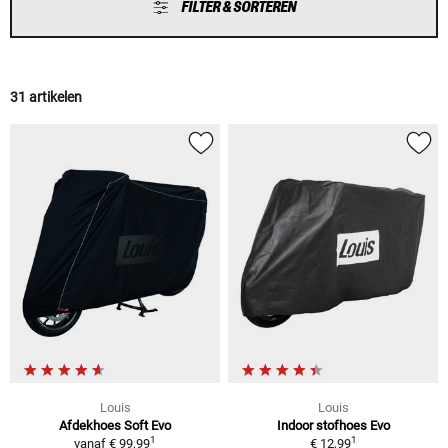
FILTER & SORTEREN
31 artikelen
Louis
Louis
Afdekhoes Soft Evo
Indoor stofhoes Evo
1
1
vanaf
€ 99,99
€ 12,99