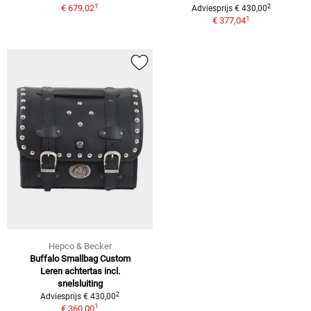
1
2
€ 679,02
Adviesprijs € 430,00
1
€ 377,04
Hepco & Becker
Buffalo Smallbag Custom
Leren achtertas incl.
snelsluiting
2
Adviesprijs € 430,00
1
€ 360,00