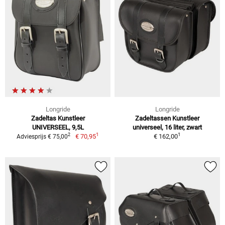
Longride
Longride
Zadeltas Kunstleer
Zadeltassen Kunstleer
UNIVERSEEL, 9,5L
universeel, 16 liter, zwart
1
1
2
€ 70,95
€ 162,00
Adviesprijs € 75,00