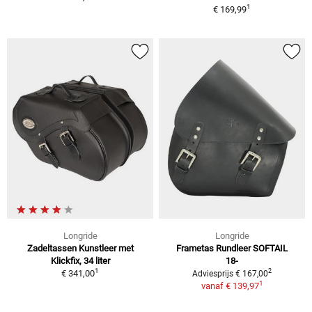
1
€ 169,99
Longride
Longride
Zadeltassen Kunstleer met
Frametas Rundleer SOFTAIL
Klickfix, 34 liter
18-
1
2
€ 341,00
Adviesprijs € 167,00
1
vanaf
€ 139,97