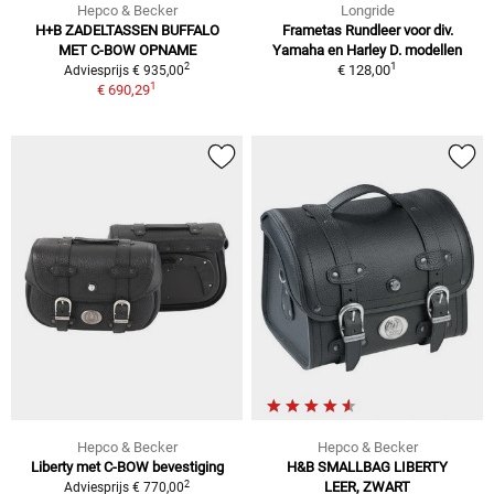
Hepco & Becker
Longride
H+B ZADELTASSEN BUFFALO
Frametas Rundleer voor div.
MET C-BOW OPNAME
Yamaha en Harley D. modellen
1
2
€ 128,00
Adviesprijs € 935,00
1
€ 690,29
Hepco & Becker
Hepco & Becker
Liberty met C-BOW bevestiging
H&B SMALLBAG LIBERTY
2
LEER, ZWART
Adviesprijs € 770,00