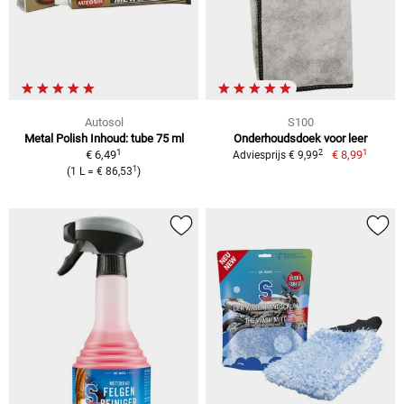
Autosol
S100
Metal Polish Inhoud: tube 75 ml
Onderhoudsdoek voor leer
1
1
2
€ 6,49
€ 8,99
Adviesprijs € 9,99
1
(1 L = € 86,53
)