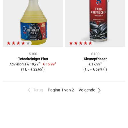
S100
S100
Totaalreiniger Plus
Kleuropfrisser
1
1
2
€ 16,99
€ 17,99
Adviesprijs € 19,99
1
1
(1 L = € 22,65
)
(1 L = € 59,97
)
Terug
Pagina 1 van 2
Volgende