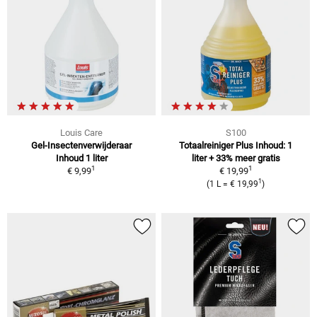
Louis Care
S100
Gel-Insectenverwijderaar
Totaalreiniger Plus Inhoud: 1
Inhoud 1 liter
liter + 33% meer gratis
1
1
€ 9,99
€ 19,99
1
(1 L = € 19,99
)