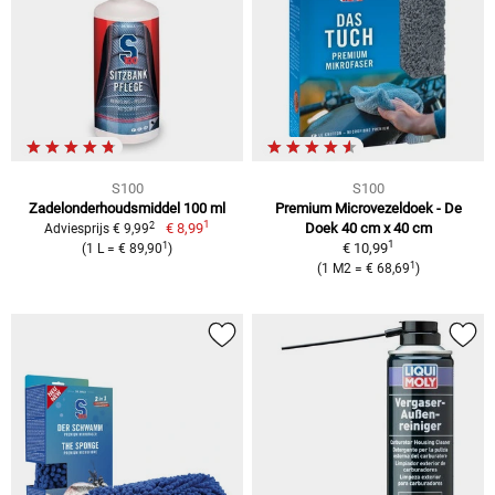
S100
S100
Zadelonderhoudsmiddel 100 ml
Premium Microvezeldoek - De
1
2
€ 8,99
Doek 40 cm x 40 cm
Adviesprijs € 9,99
1
1
€ 10,99
(1 L = € 89,90
)
1
(1 M2 = € 68,69
)