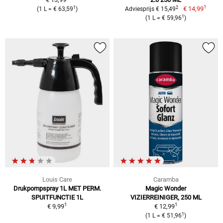
1
1
2
€ 14,99
(1 L = € 63,59
)
Adviesprijs € 15,49
1
(1 L = € 59,96
)
Louis Care
Caramba
Drukpompspray 1L MET PERM.
Magic Wonder
SPUITFUNCTIE 1L
VIZIERREINIGER, 250 ML
1
1
€ 9,99
€ 12,99
1
(1 L = € 51,96
)