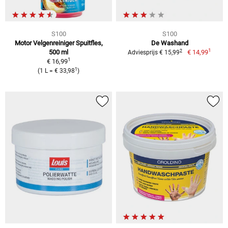
S100
S100
Motor Velgenreiniger Spuitfles,
De Washand
1
2
500 ml
€ 14,99
Adviesprijs € 15,99
1
€ 16,99
1
(1 L = € 33,98
)