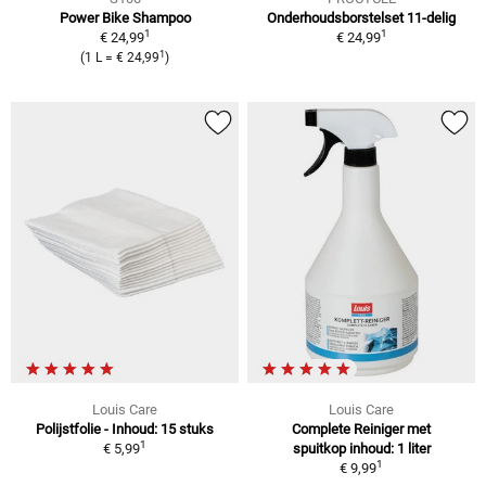
Power Bike Shampoo
Onderhoudsborstelset 11-delig
1
1
€ 24,99
€ 24,99
1
(1 L = € 24,99
)
Louis Care
Louis Care
Polijstfolie - Inhoud: 15 stuks
Complete Reiniger met
1
€ 5,99
spuitkop inhoud: 1 liter
1
€ 9,99