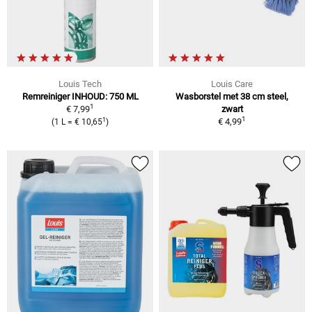
Louis Tech
Louis Care
Remreiniger INHOUD: 750 ML
Wasborstel met 38 cm steel,
1
€ 7,99
zwart
1
1
€ 4,99
(1 L = € 10,65
)