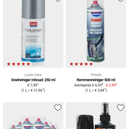
Louis Care
Presto
Snelreiniger Inhoud: 250 ml
Remmenreiniger 500 ml
1
1
2
€ 7,99
€ 2,99
Adviesprijs € 6,59
1
1
(1 L = € 31,96
)
(1 L = € 5,98
)