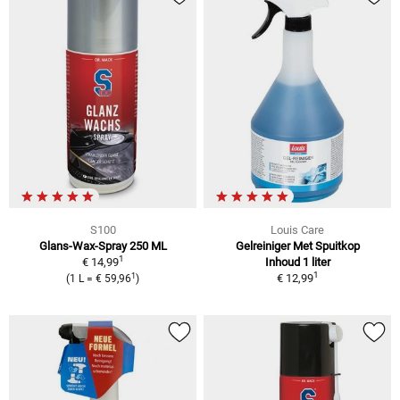
S100
Louis Care
Glans-Wax-Spray 250 ML
Gelreiniger Met Spuitkop
1
€ 14,99
Inhoud 1 liter
1
1
€ 12,99
(1 L = € 59,96
)