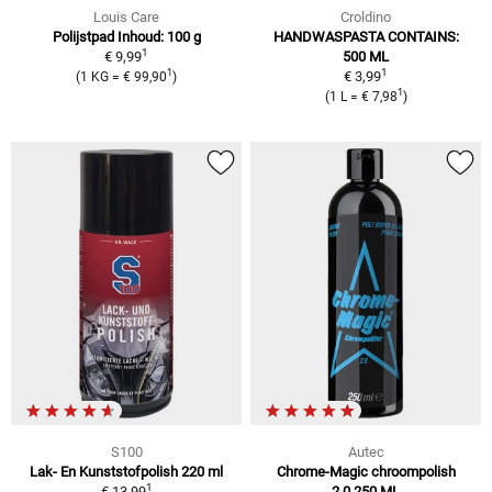
Louis Care
Croldino
Polijstpad Inhoud: 100 g
HANDWASPASTA CONTAINS:
1
€ 9,99
500 ML
1
1
€ 3,99
(1 KG = € 99,90
)
1
(1 L = € 7,98
)
S100
Autec
Lak- En Kunststofpolish 220 ml
Chrome-Magic chroompolish
1
€ 13,99
2.0 250 ML