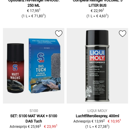
OptiGlanz rvs-reiniger INHOUD:
Complete Reiniger VOLUME: 5
250 ML
LITER BUS
1
1
€ 17,95
€ 22,99
1
1
(1 L = € 71,80
)
(1 L = € 4,60
)
S100
LIQUI MOLY
SET: S100 MAT WAX + S100
Luchtfilteroliespray, 400ml
1
2
DAS Tuch
€ 10,95
Adviesprijs € 13,99
1
3
1
€ 23,99
Adviesprijs € 25,98
(1 L = € 27,38
)