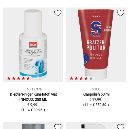
Louis Care
S100
Dieptereiniger Kunststof Mat
Kraspolish 50 ml
1
INHOUD: 250 ML
€ 17,99
1
1
€ 9,99
(1 L = € 359,80
)
1
(1 L = € 39,96
)