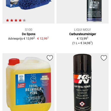
S100
LIQUI MOLY
De Spons
Carburateurreiniger
1
1
2
€ 12,99
€ 13,99
Adviesprijs € 13,99
1
(1 L = € 34,98
)