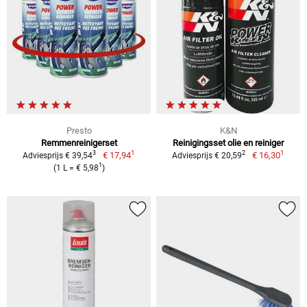
Presto
K&N
Remmenreinigerset
Reinigingsset olie en reiniger
1
1
3
2
€ 17,94
€ 16,30
Adviesprijs € 39,54
Adviesprijs € 20,59
1
(1 L = € 5,98
)