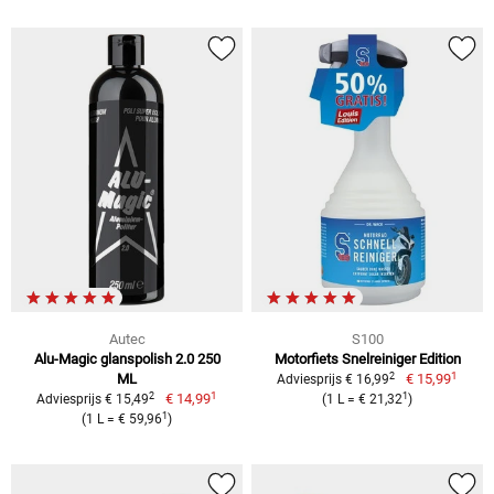
Autec
S100
Alu-Magic glanspolish 2.0 250
Motorfiets Snelreiniger Edition
1
2
ML
€ 15,99
Adviesprijs € 16,99
1
2
1
€ 14,99
Adviesprijs € 15,49
(1 L = € 21,32
)
1
(1 L = € 59,96
)