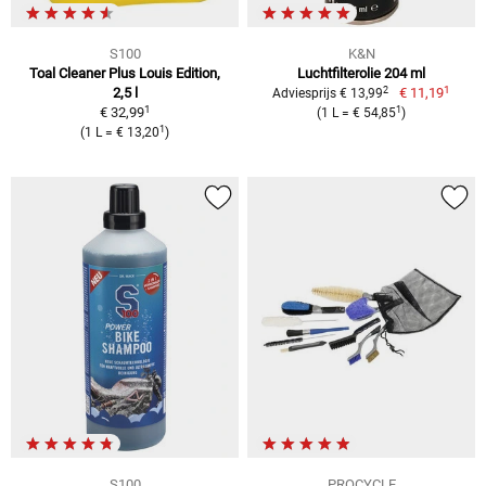
S100
K&N
Toal Cleaner Plus Louis Edition,
Luchtfilterolie 204 ml
1
2
2,5 l
€ 11,19
Adviesprijs € 13,99
1
1
€ 32,99
(1 L = € 54,85
)
1
(1 L = € 13,20
)
S100
PROCYCLE