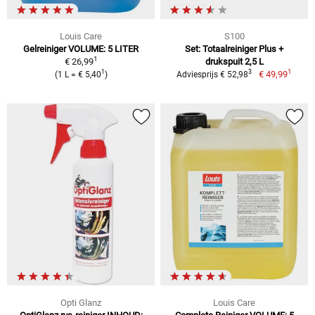
Louis Care
S100
Gelreiniger VOLUME: 5 LITER
Set: Totaalreiniger Plus +
1
€ 26,99
drukspuit 2,5 L
1
1
3
€ 49,99
(1 L = € 5,40
)
Adviesprijs € 52,98
Opti Glanz
Louis Care