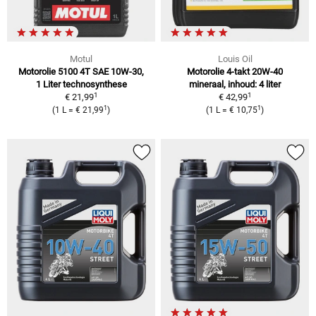
Motul
Louis Oil
Motorolie 5100 4T SAE 10W-30,
Motorolie 4-takt 20W-40
1 Liter technosynthese
mineraal, inhoud: 4 liter
1
1
€ 21,99
€ 42,99
1
1
(1 L = € 21,99
)
(1 L = € 10,75
)