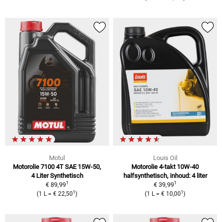
Motul
Louis Oil
Motorolie 7100 4T SAE 15W-50,
Motorolie 4-takt 10W-40
4 Liter Synthetisch
halfsynthetisch, inhoud: 4 liter
1
1
€ 89,99
€ 39,99
1
1
(1 L = € 22,50
)
(1 L = € 10,00
)