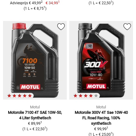
1
2
1
€ 34,99
Adviesprijs € 49,99
(1 L = € 22,50
)
1
(1 L = € 8,75
)
Motul
Motul
Motorolie 7100 4T SAE 10W-50,
Motorolie 300V 4T Sae 10W-40
4 Liter Synthetisch
FL Road Racing, 100%
1
€ 89,99
synthetisch
1
1
€ 99,99
(1 L = € 22,50
)
1
(1 L = € 25,00
)