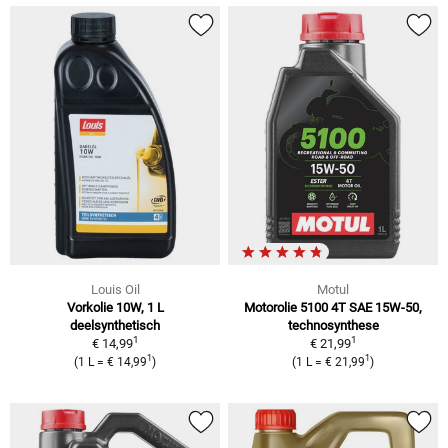
Louis Oil
Motul
Vorkolie 10W, 1 L
Motorolie 5100 4T SAE 15W-50,
deelsynthetisch
technosynthese
1
1
€ 14,99
€ 21,99
1
1
(1 L = € 14,99
)
(1 L = € 21,99
)