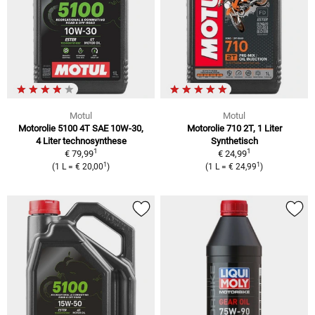
Motul
Motul
Motorolie 5100 4T SAE 10W-30,
Motorolie 710 2T, 1 Liter
4 Liter technosynthese
Synthetisch
1
1
€ 79,99
€ 24,99
1
1
(1 L = € 20,00
)
(1 L = € 24,99
)