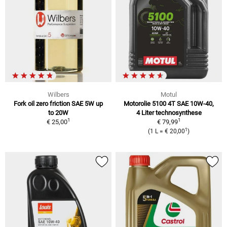
Wilbers
Motul
Fork oil zero friction SAE 5W up
Motorolie 5100 4T SAE 10W-40,
to 20W
4 Liter technosynthese
1
1
€ 25,00
€ 79,99
1
(1 L = € 20,00
)