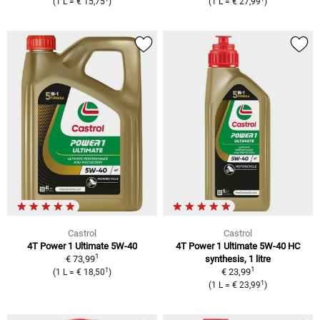
(1 L = € 15,75
)
(1 L = € 27,99
)
Castrol
Castrol
4T Power 1 Ultimate 5W-40
4T Power 1 Ultimate 5W-40 HC
1
€ 73,99
synthesis, 1 litre
1
1
€ 23,99
(1 L = € 18,50
)
1
(1 L = € 23,99
)