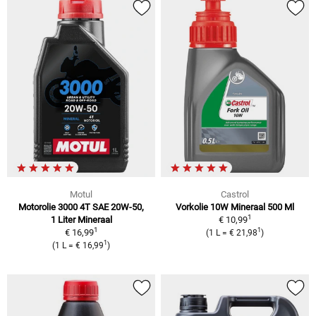
Motul
Castrol
Motorolie 3000 4T SAE 20W-50,
Vorkolie 10W Mineraal 500 Ml
1
1 Liter Mineraal
€ 10,99
1
1
€ 16,99
(1 L = € 21,98
)
1
(1 L = € 16,99
)