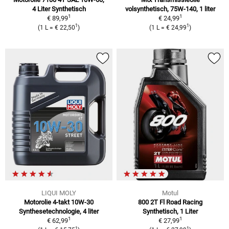
4 Liter Synthetisch
volsynthetisch, 75W-140, 1 liter
1
1
€ 89,99
€ 24,99
1
1
(1 L = € 22,50
)
(1 L = € 24,99
)
LIQUI MOLY
Motul
Motorolie 4-takt 10W-30
800 2T Fl Road Racing
Synthesetechnologie, 4 liter
Synthetisch, 1 Liter
1
1
€ 62,99
€ 27,99
1
1