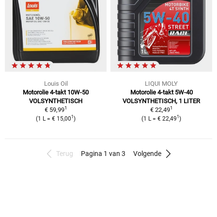
Louis Oil
LIQUI MOLY
Motorolie 4-takt 10W-50
Motorolie 4-takt 5W-40
VOLSYNTHETISCH
VOLSYNTHETISCH, 1 LITER
1
1
€ 59,99
€ 22,49
1
1
(1 L = € 15,00
)
(1 L = € 22,49
)
Terug
Pagina 1 van 3
Volgende