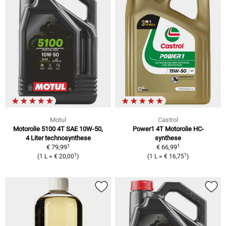
Motul
Castrol
Motorolie 5100 4T SAE 10W-50,
Power1 4T Motorolie HC-
4 Liter technosynthese
synthese
1
1
€ 79,99
€ 66,99
1
1
(1 L = € 20,00
)
(1 L = € 16,75
)