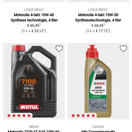
LIQUI MOLY
LIQUI MOLY
Motorolie 4-takt 10W-40
Motorolie 4-takt 15W-50
Synthese technologie, 4 liter
Synthesetechnologie, 4 liter
1
1
€ 80,49
€ 68,49
1
1
(1 L = € 20,12
)
(1 L = € 17,12
)
Motul
Castrol
Motorolie 7100 4T SAE 10W-60,
Mtx Transmissieolie