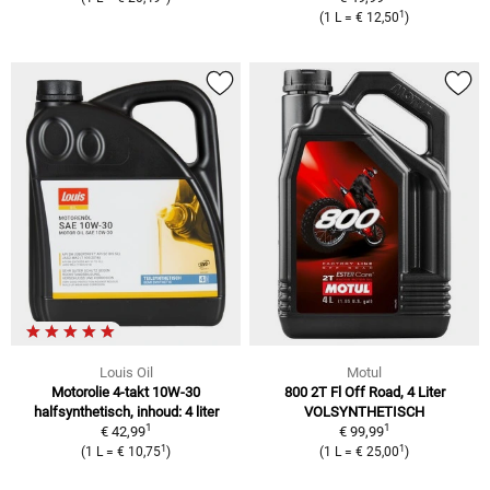
1
(1 L = € 12,50
)
Louis Oil
Motul
Motorolie 4-takt 10W-30
800 2T Fl Off Road, 4 Liter
halfsynthetisch, inhoud: 4 liter
VOLSYNTHETISCH
1
1
€ 42,99
€ 99,99
1
1
(1 L = € 10,75
)
(1 L = € 25,00
)