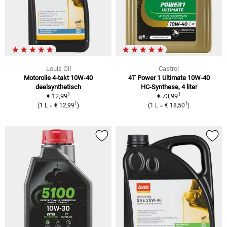
Louis Oil
Castrol
Motorolie 4-takt 10W-40
4T Power 1 Ultimate 10W-40
deelsynthetisch
HC-Synthese, 4 liter
1
1
€ 12,99
€ 73,99
1
1
(1 L = € 12,99
)
(1 L = € 18,50
)