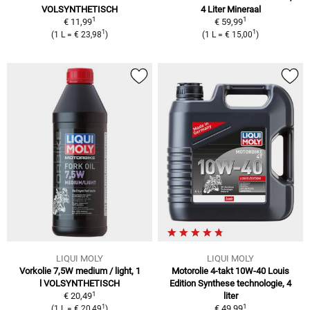
VOLSYNTHETISCH
4 Liter Mineraal
1
1
€ 11,99
€ 59,99
1
1
(1 L = € 23,98
)
(1 L = € 15,00
)
LIQUI MOLY
LIQUI MOLY
Vorkolie 7,5W medium / light, 1
Motorolie 4-takt 10W-40 Louis
l VOLSYNTHETISCH
Edition Synthese technologie, 4
1
€ 20,49
liter
1
1
€ 49,99
(1 L = € 20,49
)