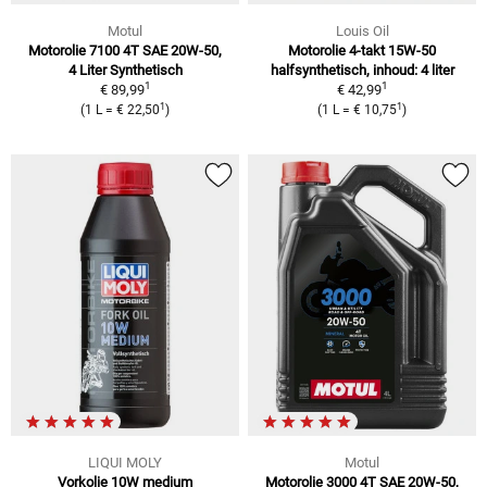
Motul
Louis Oil
Motorolie 7100 4T SAE 20W-50,
Motorolie 4-takt 15W-50
4 Liter Synthetisch
halfsynthetisch, inhoud: 4 liter
1
1
€ 89,99
€ 42,99
1
1
(1 L = € 22,50
)
(1 L = € 10,75
)
LIQUI MOLY
Motul
Vorkolie 10W medium
Motorolie 3000 4T SAE 20W-50,