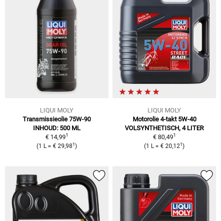
LIQUI MOLY
LIQUI MOLY
Transmissieolie 75W-90
Motorolie 4-takt 5W-40
INHOUD: 500 ML
VOLSYNTHETISCH, 4 LITER
1
1
€ 14,99
€ 80,49
1
1
(1 L = € 29,98
)
(1 L = € 20,12
)