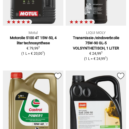
Motul
LIQUI MOLY
Motorolie 5100 4T 15W-50, 4
Transmissie-/eindoverbr.olie
liter technosynthese
75W-90 GL-5
1
€ 79,99
VOLSYNTHETISCH, 1 LITER
1
1
€ 24,99
(1 L = € 20,00
)
1
(1 L = € 24,99
)