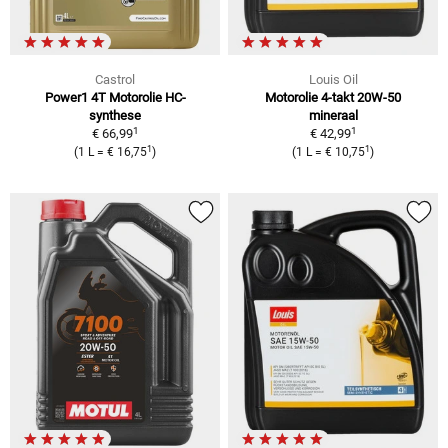
Castrol
Louis Oil
Power1 4T Motorolie HC-
Motorolie 4-takt 20W-50
synthese
mineraal
1
1
€ 66,99
€ 42,99
1
1
(1 L = € 16,75
)
(1 L = € 10,75
)