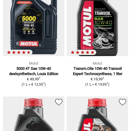
Motul
Motul
5000 4T Sae 10W-40
Transm.Olie 10W-40 Transoil
deelsynthetisch, Louis Edition
Expert Technosynthese, 1 liter
1
1
€ 49,99
€ 19,99
1
1
(1 L = € 12,50
)
(1 L = € 19,99
)