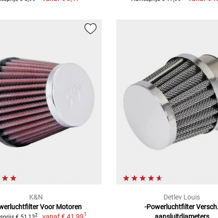
K&N
Detlev Louis
erluchtfilter Voor Motoren
-Powerluchtfilter Versch
1
vanaf
€ 41,99
aansluitdiameters
2
sprijs € 51,13