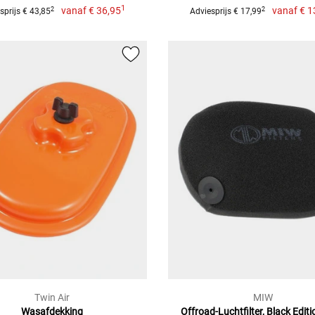
1
vanaf
€ 36,95
vanaf
€ 1
2
2
sprijs € 43,85
Adviesprijs € 17,99
Twin Air
MIW
Wasafdekking
Offroad-Luchtfilter, Black Edit