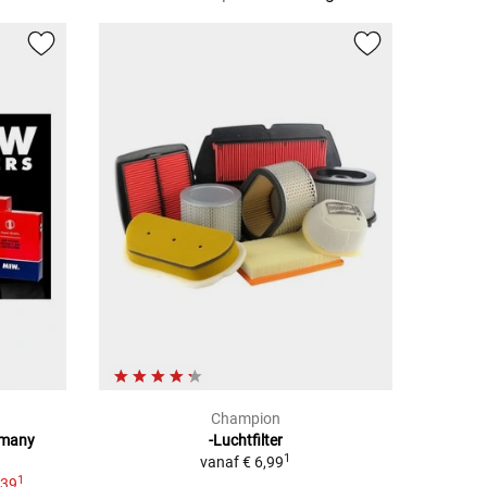
Champion
 many
-Luchtfilter
1
vanaf
€ 6,99
1
,39