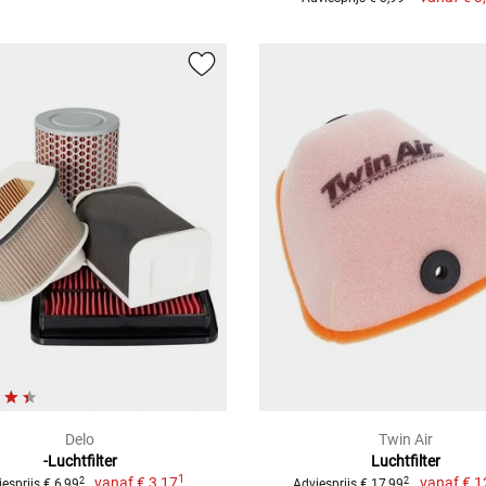
Delo
Twin Air
-Luchtfilter
Luchtfilter
1
vanaf
€ 3,17
vanaf
€ 1
2
2
esprijs € 6,99
Adviesprijs € 17,99