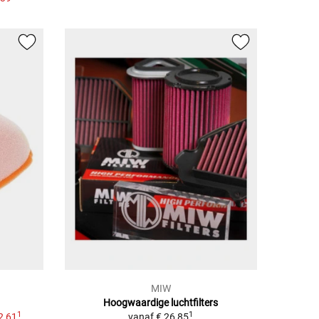
MIW
Hoogwaardige luchtfilters
1
1
2,61
vanaf
€ 26,85