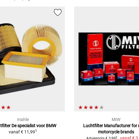
mahle
MIW
tfilter De specialist voor BMW
Luchtfilter Manufacturer for
1
vanaf
€ 11,99
motorcycle brands
vanaf
€ 3
2
Adviesprijs € 3,99