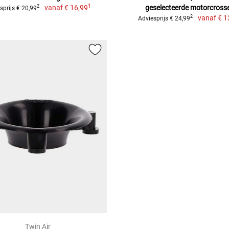
1
vanaf
€ 16,99
geselecteerde motorcross
2
sprijs € 20,99
vanaf
€ 1
2
Adviesprijs € 24,99
Twin Air