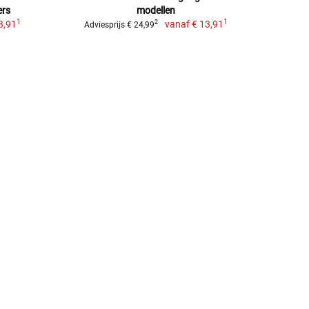
ers
modellen
1
1
3,91
vanaf
€ 13,91
2
Adviesprijs € 24,99