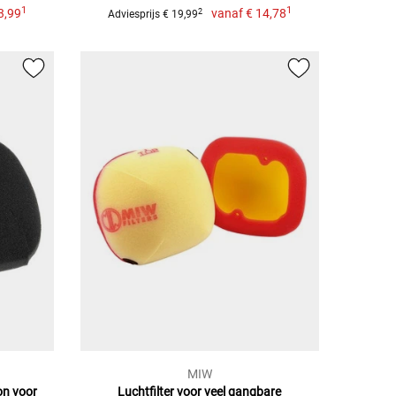
1
1
3,99
vanaf
€ 14,78
2
Adviesprijs € 19,99
MIW
ion voor
Luchtfilter voor veel gangbare