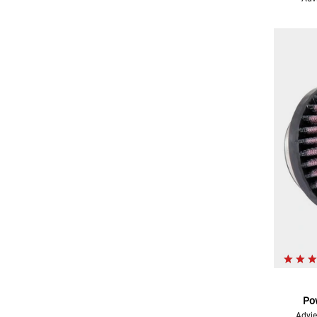
Pow
Advie