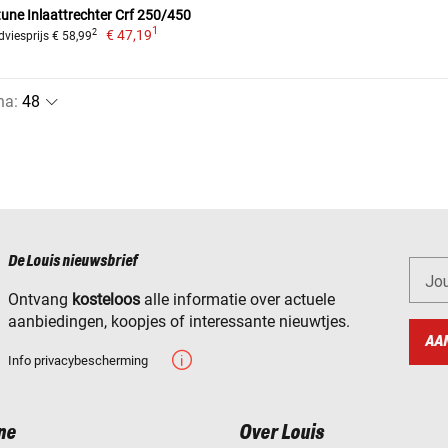
une Inlaattrechter Crf 250/450
1
€ 47,19
2
dviesprijs € 58,99
na
:
De Louis nieuwsbrief
Jo
Ontvang
kosteloos
alle informatie over actuele
aanbiedingen, koopjes of interessante nieuwtjes.
AA
Info privacybescherming
ne
Over Louis