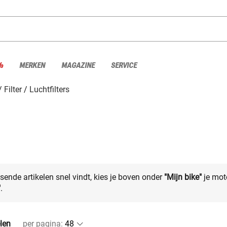
%
MERKEN
MAGAZINE
SERVICE
Filter
Luchtfilters
sende artikelen snel vindt, kies je boven onder
"Mijn bike"
je mot
"
.
elen
per pagina
: