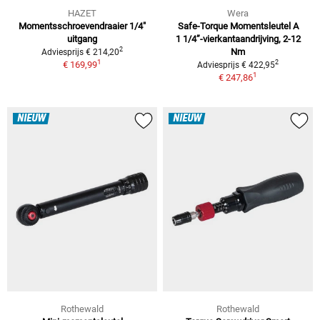
HAZET
Wera
Momentsschroevendraaier 1/4"
Safe-Torque Momentsleutel A
uitgang
1 1/4”-vierkantaandrijving, 2-12
2
Nm
Adviesprijs € 214,20
1
2
€ 169,99
Adviesprijs € 422,95
1
€ 247,86
NIEUW
NIEUW
Rothewald
Rothewald