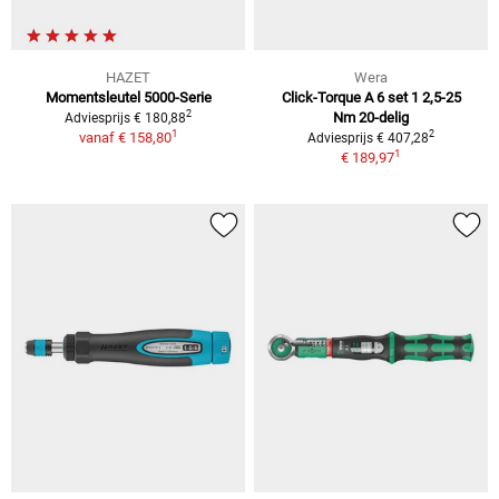
HAZET
Wera
Momentsleutel 5000-Serie
Click-Torque A 6 set 1 2,5-25
2
Nm 20-delig
Adviesprijs € 180,88
1
2
vanaf
€ 158,80
Adviesprijs € 407,28
1
€ 189,97