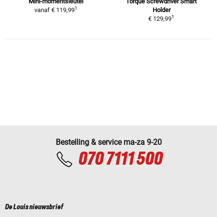
Mini-momentsleutel
Torque Screwdriver Smart
1
vanaf
€ 119,99
Holder
1
€ 129,99
Bestelling & service ma-za 9-20
070 7111 500
De Louis nieuwsbrief