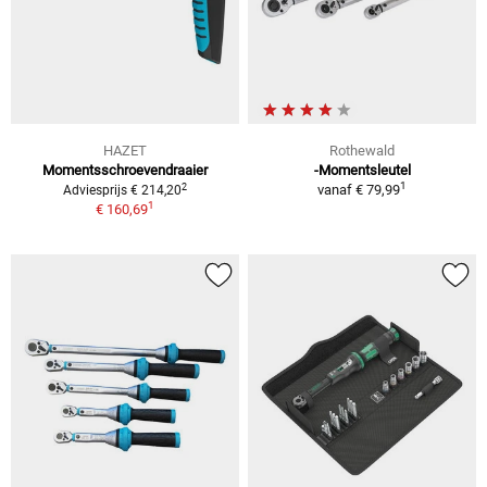
HAZET
Rothewald
Momentsschroevendraaier
-Momentsleutel
1
2
vanaf
€ 79,99
Adviesprijs € 214,20
1
€ 160,69