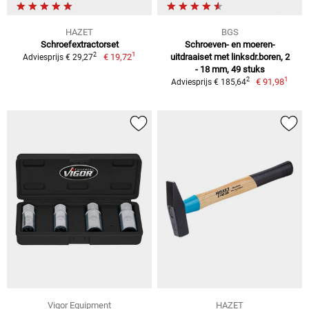
HAZET
BGS
Schroefextractorset
Schroeven- en moeren-
1
2
€ 19,72
uitdraaiset met linksdr.boren, 2
Adviesprijs € 29,27
- 18 mm, 49 stuks
1
2
€ 91,98
Adviesprijs € 185,64
Vigor Equipment
HAZET