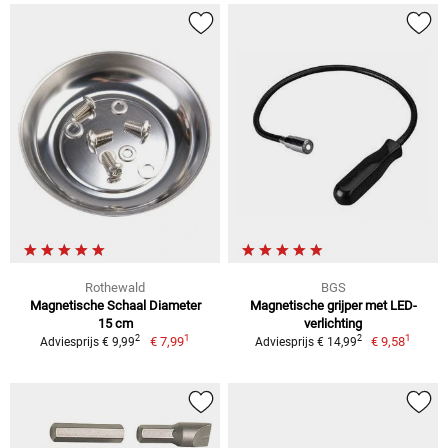
Rothewald
BGS
Magnetische Schaal Diameter
Magnetische grijper met LED-
15 cm
verlichting
1
1
2
2
€ 7,99
€ 9,58
Adviesprijs € 9,99
Adviesprijs € 14,99