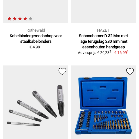
Rothewald
HAZET
Kabelbindergereedschap voor
Schoonhamer D 32 Mm met
staalkabelbinders
lage terugslag 280 mm met
1
€ 4,99
essenhouten handgreep
1
2
€ 16,99
Adviesprijs € 20,23