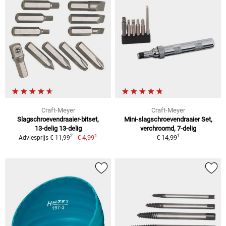
Craft-Meyer
Craft-Meyer
Slagschroevendraaier-bitset,
Mini-slagschroevendraaier Set,
13-delig 13-delig
verchroomd, 7-delig
1
1
2
€ 4,99
€ 14,99
Adviesprijs € 11,99