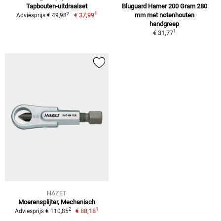
Tapbouten-uitdraaiset
Bluguard Hamer 200 Gram 280
1
2
€ 37,99
mm met notenhouten
Adviesprijs € 49,98
handgreep
1
€ 31,77
HAZET
Moerensplijter, Mechanisch
1
2
€ 88,18
Adviesprijs € 110,85