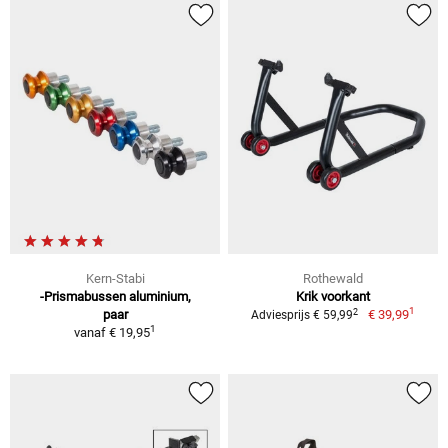
Kern-Stabi
Rothewald
-Prismabussen aluminium,
Krik voorkant
1
2
paar
€ 39,99
Adviesprijs € 59,99
1
vanaf
€ 19,95