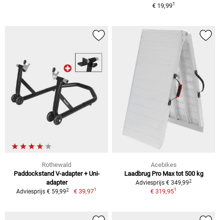
1
€ 19,99
Rothewald
Acebikes
Paddockstand V-adapter + Uni-
Laadbrug Pro Max tot 500 kg
2
adapter
Adviesprijs € 349,99
1
1
2
€ 39,97
€ 319,95
Adviesprijs € 59,99