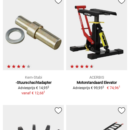
Kern-Stabi
ACERBIS
-Stuurschachtadapter
Motorstandaard Elevator
1
2
2
€ 74,96
Adviesprijs € 14,95
Adviesprijs € 99,95
1
vanaf
€ 12,68