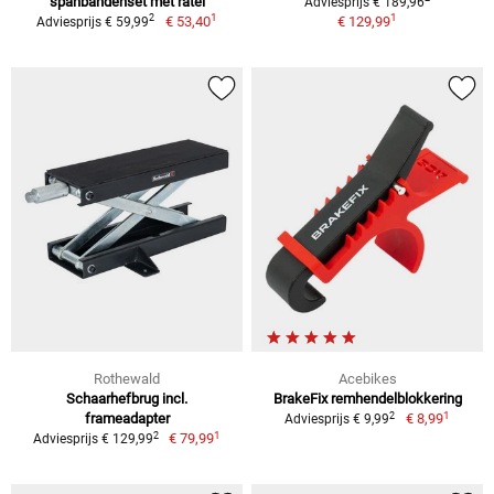
spanbandenset met ratel
Adviesprijs € 189,96
1
1
2
€ 53,40
€ 129,99
Adviesprijs € 59,99
Rothewald
Acebikes
Schaarhefbrug incl.
BrakeFix remhendelblokkering
1
2
frameadapter
€ 8,99
Adviesprijs € 9,99
1
2
€ 79,99
Adviesprijs € 129,99