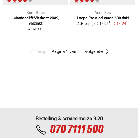
Kern-Stabi
Acebikes
-Montagelift Vierkant 2039,
Loops Pro sjorlussen 680 daN
1
2
verzinkt
€ 14,24
Adviesprijs € 14,99
1
€ 89,00
Terug
Pagina 1 van 4
Volgende
Bestelling & service ma-za 9-20
070 7111 500