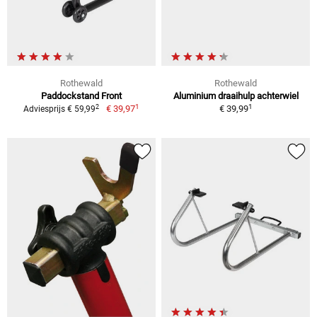
Rothewald
Rothewald
Paddockstand Front
Aluminium draaihulp achterwiel
1
1
2
€ 39,97
€ 39,99
Adviesprijs € 59,99