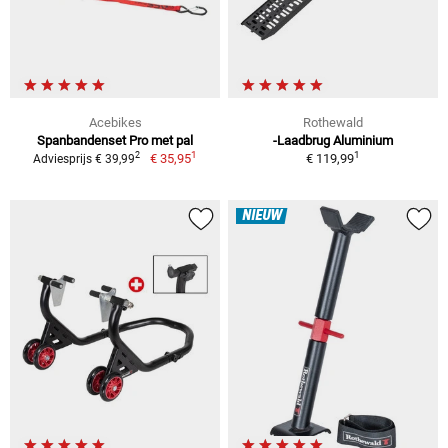
Acebikes
Rothewald
Spanbandenset Pro met pal
-Laadbrug Aluminium
1
1
2
€ 35,95
€ 119,99
Adviesprijs € 39,99
NIEUW