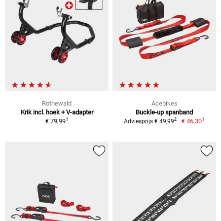
Rothewald
Acebikes
Krik incl. hoek + V-adapter
Buckle-up spanband
1
1
2
€ 79,99
€ 46,30
Adviesprijs € 49,99