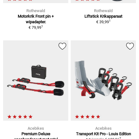
Rothewald
Rothewald
Motorkrik Front pin +
Liftstick Krikapparaat
1
wipadapter.
€ 39,99
1
€ 79,99
Acebikes
Acebikes
Premium Deluxe
Transport Kit Pro - Louis Edition
2