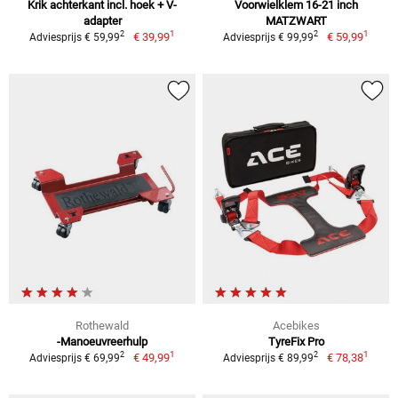
Krik achterkant incl. hoek + V-
Voorwielklem 16-21 inch
adapter
MATZWART
1
1
2
2
€ 39,99
€ 59,99
Adviesprijs € 59,99
Adviesprijs € 99,99
Rothewald
Acebikes
-Manoeuvreerhulp
TyreFix Pro
1
1
2
2
€ 49,99
€ 78,38
Adviesprijs € 69,99
Adviesprijs € 89,99