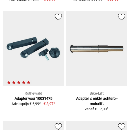
Rothewald
Bike-Lift
Adapter voor 10031475
Adapter v. enklv. achterb.-
1
2
€ 3,97
motorlift
Adviesprijs € 6,99
1
vanaf
€ 17,00