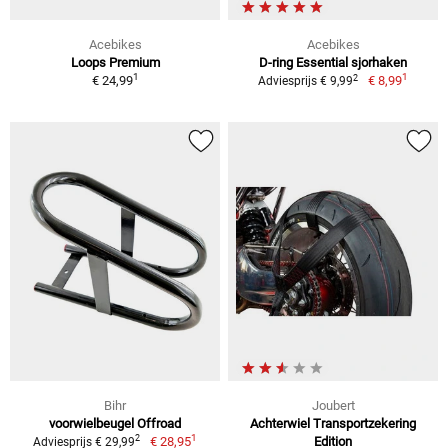
Acebikes
Acebikes
Loops Premium
D-ring Essential sjorhaken
1
1
2
€ 24,99
€ 8,99
Adviesprijs € 9,99
Bihr
Joubert
voorwielbeugel Offroad
Achterwiel Transportzekering
1
2
€ 28,95
Edition
Adviesprijs € 29,99