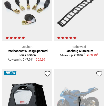
Joubert
Rothewald
Ratelbandset 6-Delig Spanratel
-Laadbrug Aluminium
1
2
Louis Edition
€ 69,99
Adviesprijs € 99,99
1
2
€ 29,99
Adviesprijs € 47,94
NIEUW