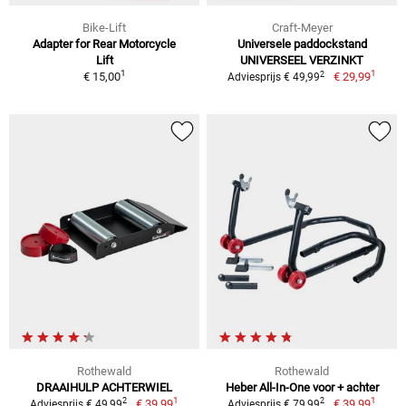
Bike-Lift
Craft-Meyer
Adapter for Rear Motorcycle
Universele paddockstand
Lift
UNIVERSEEL VERZINKT
1
1
2
€ 15,00
€ 29,99
Adviesprijs € 49,99
Rothewald
Rothewald
DRAAIHULP ACHTERWIEL
Heber All-In-One voor + achter
1
1
2
2
€ 39,99
€ 39,99
Adviesprijs € 49,99
Adviesprijs € 79,99