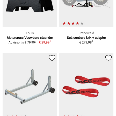
Louis
Rothewald
Motorcross Vouwbare staander
Set: centrale krik + adapter
1
1
2
€ 29,99
€ 279,98
Adviesprijs € 79,99