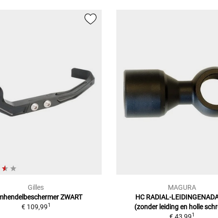
Gilles
MAGURA
mhendelbeschermer ZWART
HC RADIAL-LEIDINGENADA
1
€ 109,99
(zonder leiding en holle sch
1
€ 43,99