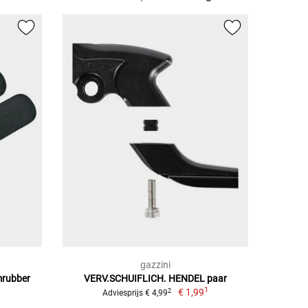
gazzini
mrubber
VERV.SCHUIFLICH. HENDEL paar
1
€ 1,99
2
Adviesprijs € 4,99