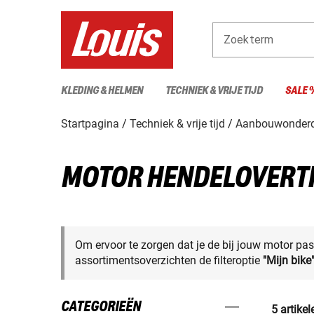
Zoekterm
KLEDING & HELMEN
TECHNIEK & VRIJE TIJD
SALE 
Startpagina
Techniek & vrije tijd
Aanbouwonderd
MOTOR HENDELOVERT
Om ervoor te zorgen dat je de bij jouw motor pas
assortimentsoverzichten de filteroptie
"Mijn bike
CATEGORIEËN
5 artikel