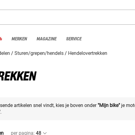
%
MERKEN
MAGAZINE
SERVICE
elen
Sturen/grepen/hendels
Hendelovertrekken
REKKEN
sende artikelen snel vindt, kies je boven onder
"Mijn bike"
je mot
"
.
en
per pagina
: