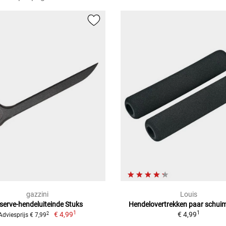
gazzini
Louis
serve-hendeluiteinde Stuks
Hendelovertrekken paar schui
1
1
€ 4,99
€ 4,99
2
Adviesprijs € 7,99