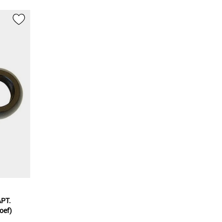
PT.
roef)