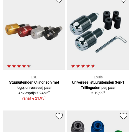
LSL
Louis
Stuuruiteinden Cilindrisch met
Universeel stuuruiteinden 3-in-1
logo, universeel, paar
Trillingsdemper, paar
1
2
€ 19,99
Adviesprijs € 24,95
1
vanaf
€ 21,95