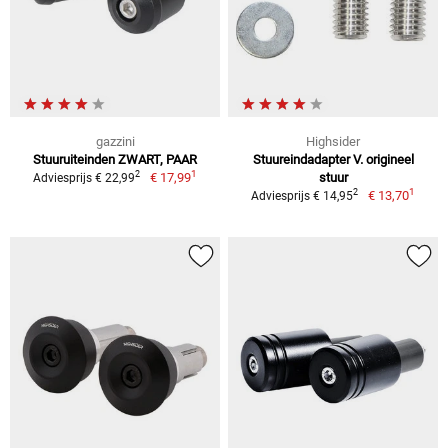
gazzini
Highsider
Stuuruiteinden ZWART, PAAR
Stuureindadapter V. origineel
1
2
€ 17,99
stuur
Adviesprijs € 22,99
1
2
€ 13,70
Adviesprijs € 14,95