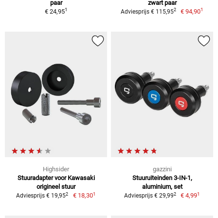
paar
zwart paar
1
1
2
€ 24,95
€ 94,90
Adviesprijs € 115,95
Highsider
gazzini
Stuuradapter voor Kawasaki
Stuuruiteinden 3-IN-1,
origineel stuur
aluminium, set
1
1
2
2
€ 18,30
€ 4,99
Adviesprijs € 19,95
Adviesprijs € 29,99