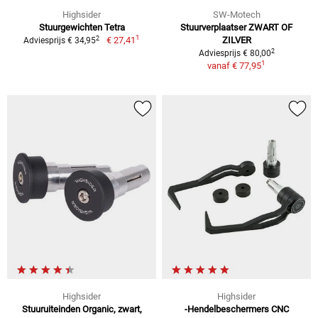
Highsider
SW-Motech
Stuurgewichten Tetra
Stuurverplaatser ZWART OF
1
2
€ 27,41
ZILVER
Adviesprijs € 34,95
2
Adviesprijs € 80,00
1
vanaf
€ 77,95
Highsider
Highsider
Stuuruiteinden Organic, zwart,
-Hendelbeschermers CNC