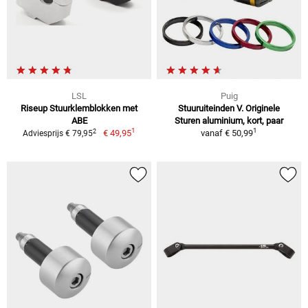
LSL
Puig
Riseup Stuurklemblokken met
Stuuruiteinden V. Originele
ABE
Sturen aluminium, kort, paar
1
1
2
€ 49,95
vanaf
€ 50,99
Adviesprijs € 79,95