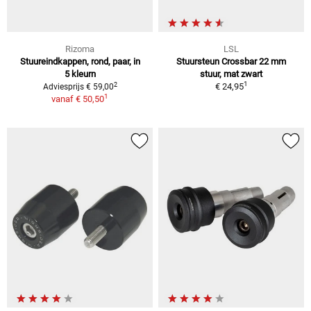
Rizoma
LSL
Stuureindkappen, rond, paar, in
Stuursteun Crossbar 22 mm
5 kleurn
stuur, mat zwart
1
2
€ 24,95
Adviesprijs € 59,00
1
vanaf
€ 50,50