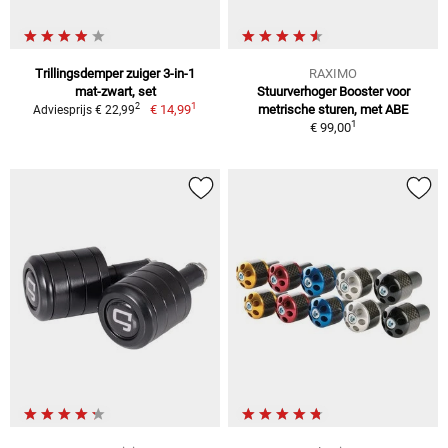
Trillingsdemper zuiger 3-in-1
RAXIMO
mat-zwart, set
Stuurverhoger Booster voor
1
2
€ 14,99
metrische sturen, met ABE
Adviesprijs € 22,99
1
€ 99,00