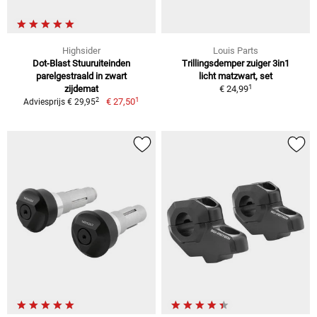
Highsider
Louis Parts
Dot-Blast Stuuruiteinden
Trillingsdemper zuiger 3in1
parelgestraald in zwart
licht matzwart, set
1
zijdemat
€ 24,99
1
2
€ 27,50
Adviesprijs € 29,95