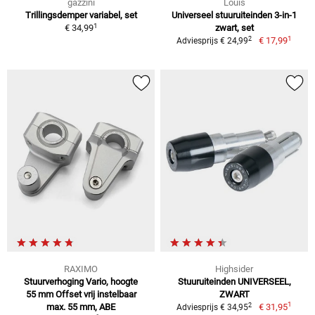
gazzini
Louis
Trillingsdemper variabel, set
Universeel stuuruiteinden 3-in-1
1
€ 34,99
zwart, set
1
2
€ 17,99
Adviesprijs € 24,99
RAXIMO
Highsider
Stuurverhoging Vario, hoogte
Stuuruiteinden UNIVERSEEL,
55 mm Offset vrij instelbaar
ZWART
1
2
max. 55 mm, ABE
€ 31,95
Adviesprijs € 34,95