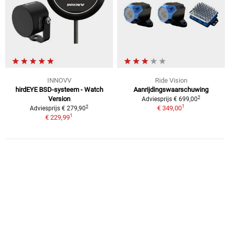
INNOVV
Ride Vision
hirdEYE BSD-systeem - Watch
Aanrijdingswaarschuwing
2
Version
Adviesprijs € 699,00
1
2
€ 349,00
Adviesprijs € 279,90
1
€ 229,99