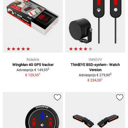
Ridelink
INNOVV
WingMan 4G GPS tracker
ThirdEYE BSD-system - Watch
2
Version
Adviesprijs € 149,95
1
2
€ 129,95
Adviesprijs € 279,90
1
€ 234,00