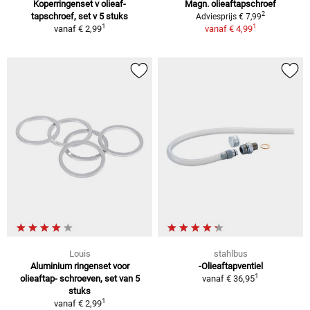
Koperringenset v olieaf-
Magn. olieaftapschroef
2
tapschroef, set v 5 stuks
Adviesprijs € 7,99
1
1
vanaf
€ 2,99
vanaf
€ 4,99
Louis
stahlbus
Aluminium ringenset voor
-Olieaftapventiel
1
olieaftap- schroeven, set van 5
vanaf
€ 36,95
stuks
1
vanaf
€ 2,99