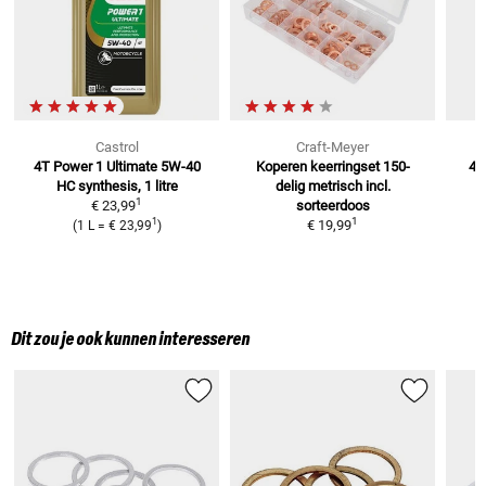
Castrol
Craft-Meyer
4T Power 1 Ultimate 5W-40
Koperen keerringset 150-
4T
HC synthesis, 1 litre
delig metrisch
incl.
1
€ 23,99
sorteerdoos
1
1
€ 19,99
(
1 L
=
€ 23,99
)
Dit zou je ook kunnen interesseren