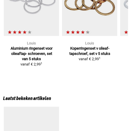
Louis
Louis
Aluminium ringenset voor
Koperringenset v olieaf-
olieaftap-
schroeven, set
tapschroef, set v 5 stuks
1
van 5 stuks
vanaf
€ 2,99
1
vanaf
€ 2,99
Laatst bekeken artikelen