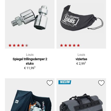
Louis
Louis
Spiegel trillingsdemper
2
viziertas
1
stuks
€ 2,99
1
€ 11,99
NIEUW