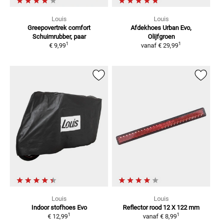
Louis
Louis
Greepovertrek comfort
Afdekhoes Urban Evo,
Schuimrubber, paar
Olijfgroen
1
1
€ 9,99
vanaf
€ 29,99
Louis
Louis
Indoor stofhoes Evo
Reflector rood
12 X 122 mm
1
1
€ 12,99
vanaf
€ 8,99