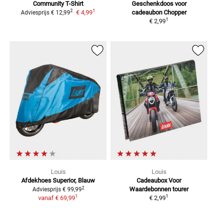
Community
T-Shirt
Geschenkdoos voor
1
2
€ 4,99
cadeaubon
Chopper
Adviesprijs
€ 12,99
1
€ 2,99
Louis
Louis
Afdekhoes Superior, Blauw
Cadeaubox Voor
2
Waardebonnen
tourer
Adviesprijs
€ 99,99
1
1
vanaf
€ 69,99
€ 2,99