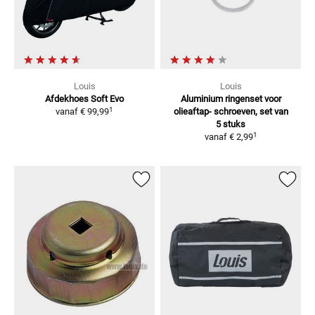
Louis
Louis
Afdekhoes Soft Evo
Aluminium ringenset voor
1
vanaf
€ 99,99
olieaftap-
schroeven, set van
5 stuks
1
vanaf
€ 2,99