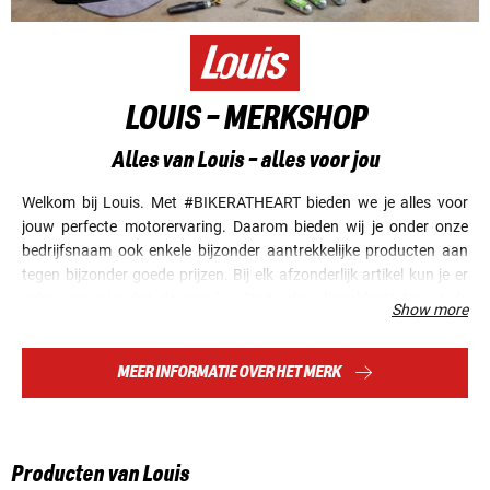
LOUIS - MERKSHOP
Alles van Louis - alles voor jou
Welkom bij Louis. Met #BIKERATHEART bieden we je alles voor
jouw perfecte motorervaring. Daarom bieden wij je onder onze
bedrijfsnaam ook enkele bijzonder aantrekkelijke producten aan
tegen bijzonder goede prijzen. Bij elk afzonderlijk artikel kun je er
zeker van zijn dat de prijs-kwaliteitverhouding klopt! Naast de
Show more
algemene Louis-producten zijn er de Louis-lijnen. Om alle klanten
een goede oriëntatie te geven, zijn hier de producten samengevat.
De geweldige Louis-services ronden het aanbod af voor bijna alles
MEER INFORMATIE OVER HET MERK
wat met onze favoriete hobby, motorrijden, te maken heeft.
Producten van Louis