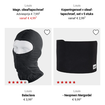
Louis
Louis
Magn. olieaftapschroef
Koperringenset v olieaf-
2
tapschroef, set v 5 stuks
Adviesprijs
€ 7,99
1
1
vanaf
€ 4,99
vanaf
€ 2,99
Louis
Louis
Balaclava
- Neopreen
Niergordel
1
1
€ 3,99
€ 9,99