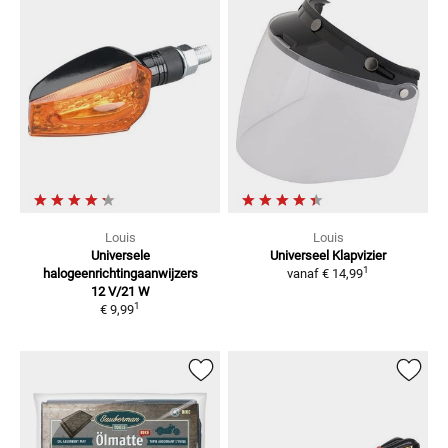
Louis
Louis
Universele
Universeel Klapvizier
1
halogeenrichtingaanwijzers
vanaf
€ 14,99
12 V/21 W
1
€ 9,99