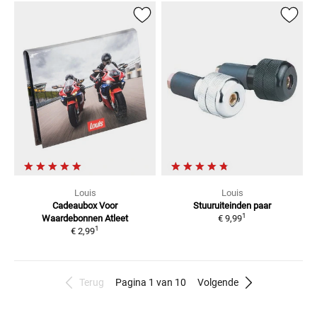
Louis
Louis
Cadeaubox Voor
Stuuruiteinden
paar
1
Waardebonnen
Atleet
€ 9,99
1
€ 2,99
Terug
Pagina 1 van 10
Volgende