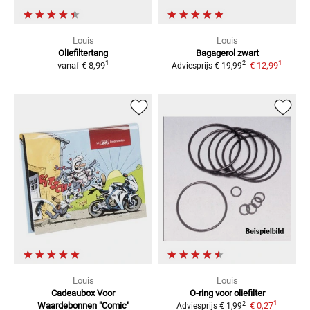
Louis
Louis
Oliefiltertang
Bagagerol zwart
1
1
2
vanaf
€ 8,99
€ 12,99
Adviesprijs
€ 19,99
Louis
Louis
Cadeaubox Voor
O-ring voor oliefilter
1
2
Waardebonnen
"Comic"
€ 0,27
Adviesprijs
€ 1,99